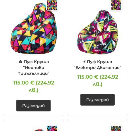
🔺 Пуф Круша
⚡ Пуф Круша
"Неонови
"Електро Движение"
Триъгълници"
115.00 €
(224.92
115.00 €
(224.92
лв.)
лв.)
Разгледай
Разгледай