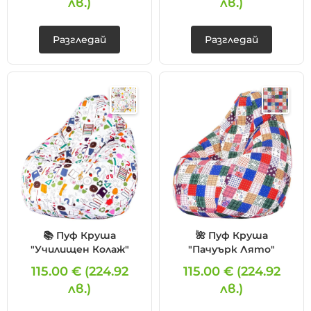
лв.)
лв.)
Разгледай
Разгледай
📚 Пуф Круша
🌺 Пуф Круша
"Училищен Колаж"
"Пачуърк Лято"
115.00 €
(224.92
115.00 €
(224.92
лв.)
лв.)