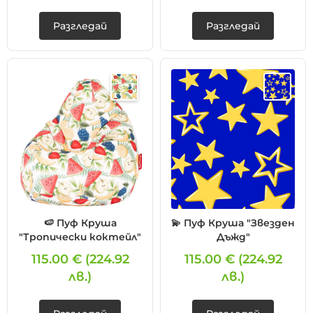
Разгледай
Разгледай
🍉 Пуф Круша
💫 Пуф Круша "Звезден
"Тропически коктейл"
Дъжд"
115.00 €
(224.92
115.00 €
(224.92
лв.)
лв.)