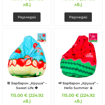
лв.)
лв.)
Разгледай
Разгледай
🌸 Барбарон „Круша“ –
🍉 Барбарон „Круша“ –
Sweet Life 🍓
Hello Summer ☀️
115.00 €
(224.92
115.00 €
(224.92
лв.)
лв.)