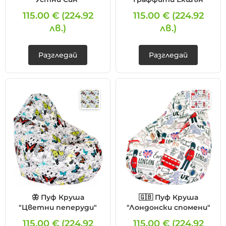
115.00 €
(224.92
115.00 €
(224.92
лв.)
лв.)
Разгледай
Разгледай
🦋 Пуф Круша
🇬🇧 Пуф Круша
"Цветни пеперуди"
"Лондонски спомени"
115.00 €
(224.92
115.00 €
(224.92