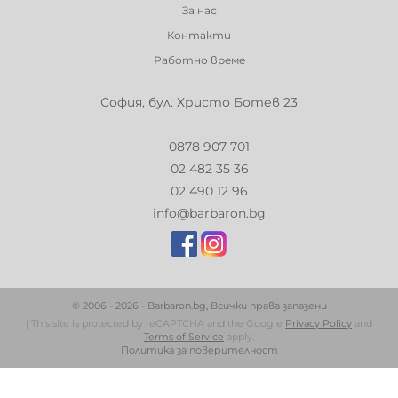
За нас
Контакти
Работно време
София, бул. Христо Ботев 23
0878 907 701
02 482 35 36
02 490 12 96
info@barbaron.bg
© 2006 - 2026 - Barbaron.bg, Всички права запазени
| This site is protected by reCAPTCHA and the Google
Privacy Policy
and
Terms of Service
apply.
Политика за поверителност