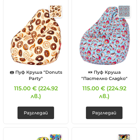
🍩 Пуф Круша "Donuts
🍬 Пуф Круша
Party"
"Пастелно Сладко"
115.00 €
(224.92
115.00 €
(224.92
лв.)
лв.)
Разгледай
Разгледай