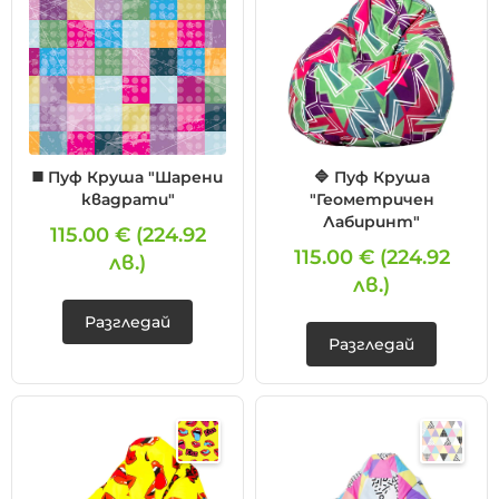
◼️ Пуф Круша "Шарени
🔷 Пуф Круша
квадрати"
"Геометричен
Лабиринт"
115.00 €
(224.92
115.00 €
(224.92
лв.)
лв.)
Разгледай
Разгледай