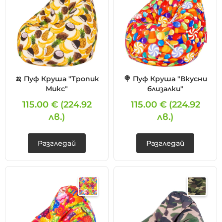
❌ Сайтът няма да помни избора ти
🍌 Пуф Круша "Тропик
🍭 Пуф Круша "Вкусни
Микс"
близалки"
115.00 €
(224.92
115.00 €
(224.92
лв.)
лв.)
Разгледай
Разгледай