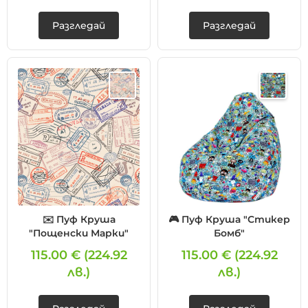
Разгледай
Разгледай
✉️ Пуф Круша
🎮 Пуф Круша "Стикер
"Пощенски Марки"
Бомб"
115.00 €
(224.92
115.00 €
(224.92
лв.)
лв.)