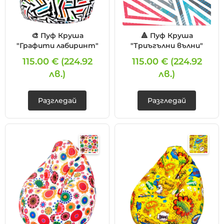
🎨 Пуф Круша
🔺 Пуф Круша
"Графити лабиринт"
"Триъгълни вълни"
115.00 €
(224.92
115.00 €
(224.92
лв.)
лв.)
Разгледай
Разгледай