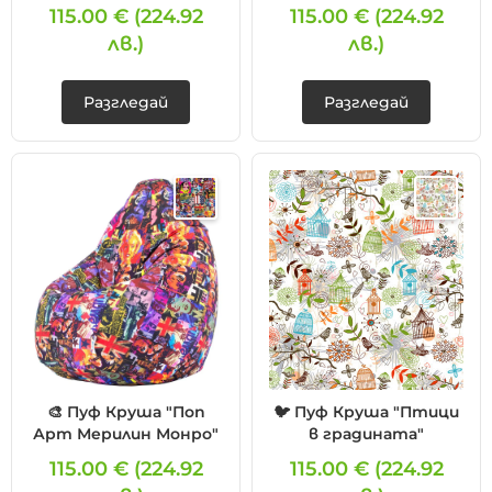
115.00 €
(224.92
115.00 €
(224.92
лв.)
лв.)
Разгледай
Разгледай
🎨 Пуф Круша "Поп
🐦 Пуф Круша "Птици
Арт Мерилин Монро"
в градината"
115.00 €
(224.92
115.00 €
(224.92