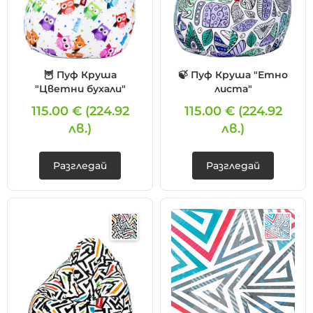
🦉 Пуф Круша
🍃 Пуф Круша "Етно
"Цветни бухали"
листа"
115.00 €
(224.92
115.00 €
(224.92
лв.)
лв.)
Разгледай
Разгледай