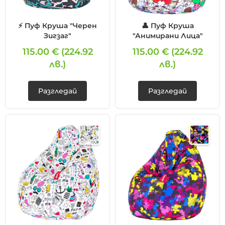
⚡ Пуф Круша "Черен
👤 Пуф Круша
Зигзаг"
"Анимирани Лица"
115.00 €
(224.92
115.00 €
(224.92
лв.)
лв.)
Разгледай
Разгледай