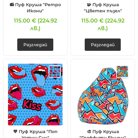
📻 Пуф Круша "Ретро
🧩 Пуф Круша
Икони"
"Цветен пъзел"
115.00 €
(224.92
115.00 €
(224.92
лв.)
лв.)
Разгледай
Разгледай
💙 Пуф Круша "Поп
🎨 Пуф Круша
Устни Син"
"Граффити Екшън"