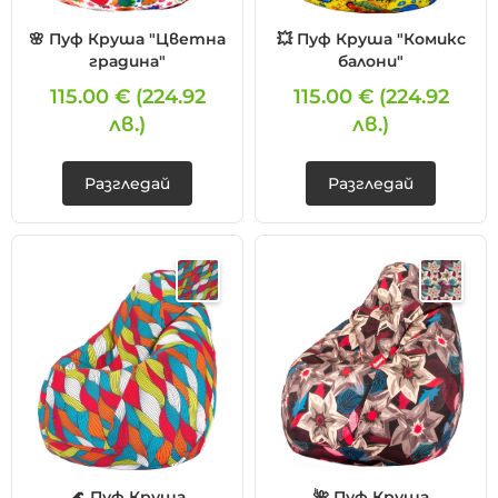
🌸 Пуф Круша "Цветна
💥 Пуф Круша "Комикс
градина"
балони"
115.00 €
(224.92
115.00 €
(224.92
лв.)
лв.)
Разгледай
Разгледай
🌊 Пуф Круша
🌺 Пуф Круша