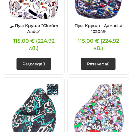
🛹 Пуф Круша "Скейт
Пуф Круша - Дамаска
Лайф"
102049
115.00 €
(224.92
115.00 €
(224.92
лв.)
лв.)
Разгледай
Разгледай