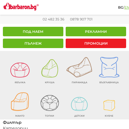
BG
/
E
02 482 35 36
0878 907 701
ПОД НАЕМ
РЕКЛАМНИ
ПЪЛНЕЖ
ПРОМОЦИИ
ЯБЪЛКА
КРУША
ПИРАМИДА
ВЪЗГЛАВНИЦА
МАНГО
ТОПКИ
ДЕТСКИ
КУБЧЕ
Филтър
Категории