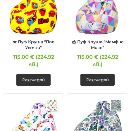
💋 Пуф Круша "Поп
🎪 Пуф Круша "Мемфис
Устни"
Микс"
115.00 €
(224.92
115.00 €
(224.92
лв.)
лв.)
Разгледай
Разгледай