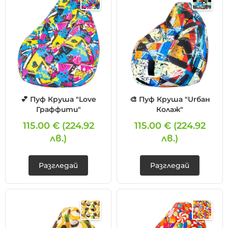
💕 Пуф Круша "Love
🎨 Пуф Круша "Urбан
Граффити"
Колаж"
115.00 €
(224.92
115.00 €
(224.92
лв.)
лв.)
Разгледай
Разгледай
❌ Няма да виждаш персонални оферти
❌ Няма да получиш специални отстъпки