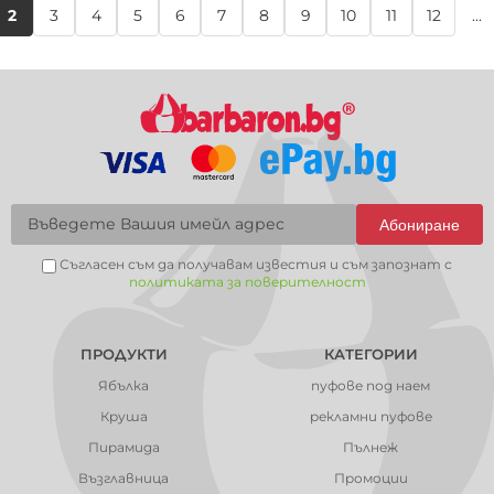
2
3
4
5
6
7
8
9
10
11
12
...
Абониране
Съгласен съм да получавам известия и съм запознат с
политиката за поверителност
ПРОДУКТИ
КАТЕГОРИИ
Ябълка
пуфове под наем
Круша
рекламни пуфове
Пирамида
Пълнеж
Възглавница
Промоции