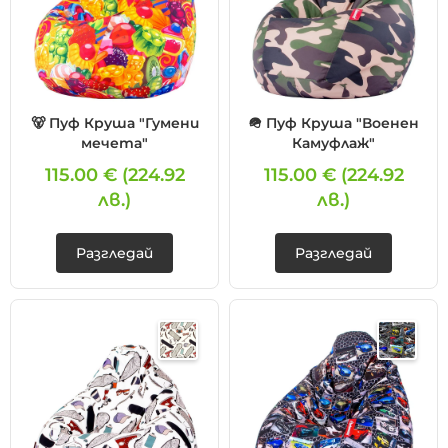
🐻 Пуф Круша "Гумени
🪖 Пуф Круша "Военен
мечета"
Камуфлаж"
115.00 €
(224.92
115.00 €
(224.92
лв.)
лв.)
Разгледай
Разгледай