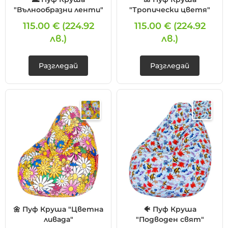
"Вълнообразни ленти"
"Тропически цветя"
115.00 €
(224.92
115.00 €
(224.92
лв.)
лв.)
Разгледай
Разгледай
🌼 Пуф Круша "Цветна
🐠 Пуф Круша
ливада"
"Подводен свят"