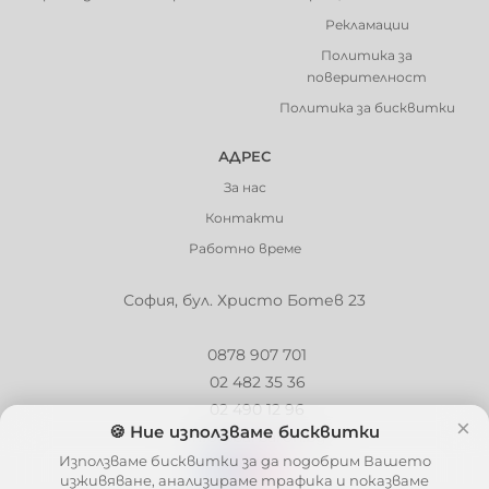
Рекламации
Политика за
поверителност
Политика за бисквитки
АДРЕС
За нас
Контакти
Работно време
София, бул. Христо Ботев 23
0878 907 701
02 482 35 36
02 490 12 96
×
🍪 Ние използваме бисквитки
info@barbaron.bg
Използваме бисквитки за да подобрим Вашето
изживяване, анализираме трафика и показваме