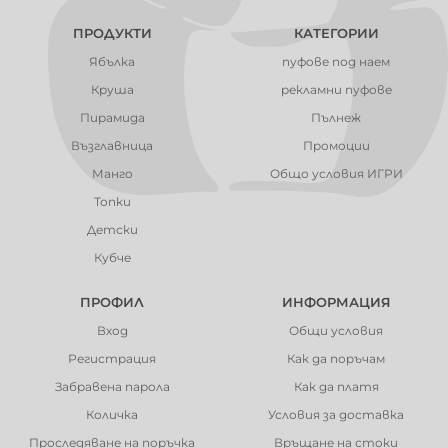
ПРОДУКТИ
КАТЕГОРИИ
Ябълка
пуфове под наем
Круша
рекламни пуфове
Пирамида
Пълнеж
Възглавница
Промоции
Манго
Общо условия ИГРИ
Топки
Детски
Кубче
ПРОФИЛ
ИНФОРМАЦИЯ
Вход
Общи условия
Регистрация
Как да поръчам
Забравена парола
Как да платя
Количка
Условия за доставка
Проследяване на поръчка
Връщане на стоки