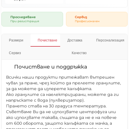
Проследяване
Сервиз
При регистрация
Професионален
Размери
Почистване
Доставка
Персонализация
Сервиз
Качество
Почистване и поддръжка
Всички наши продукти притежават вътрешен
чувал за пране, чрез който да прелеете гранулите,
за да можете да изперете калъфката.
Ако гранулите са наелектризирани, можете да ги
напръскате с вода (пулверизатор).
Прането става на 30 градуса температура.
Съветваме Ви да не използвате центрофуга или
ако използвате такава, същата да не е на повече
от 600 оборота, защото калъфката се мачка, а