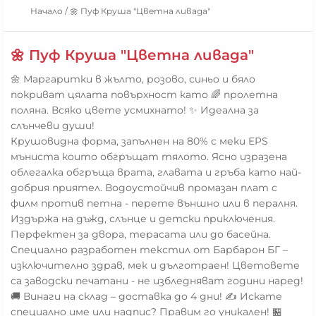
Начало
/
🌼 Пуф Круша "Цветна ливада"
🌼 Пуф Круша "Цветна ливада"
🌼 Маргаритки в жълто, розово, синьо и бяло
покриват цялата повърхност като 🌈 пролетна
поляна. Всяко цвете усмихнато! ✨ Идеална за
слънчеви души!
Крушовидна форма, запълнен на 80% с меки EPS
мъниста които обгръщат тялото. Ясно изразена
облегалка обгръща врата, главата и гръба като най-
добрия приятел. Водоустойчив промазан плат с
филм против петна - перете външно или в пералня.
Издържа на дъжд, слънце и детски приключения.
Перфектен за двора, терасата или до басейна.
Специално разработен текстил от Барбарон БГ –
изключително здрав, мек и дълготраен! Цветовете
са заводски печатани - не избледняват години наред!
🚚 Винаги на склад – доставка до 4 дни! ✍️ Искате
специално име или надпис? Правим го уникален! 🏪