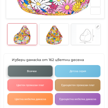
Избери дамаска от 162 цветни десена
Всички
Детска серия
Цветен промазан плат
Едноцветен промазан плат
Цветна мебелна дамаска
Едноцветна мебелна дамаска