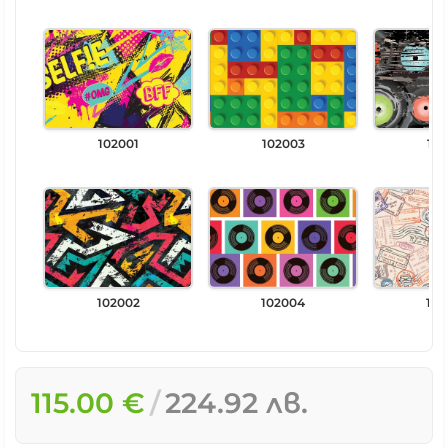
102001
102003
102
102002
102004
102
115.00 €
224.92 лв.