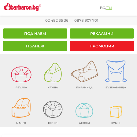
BG
/
EN
02 482 35 36
0878 907 701
ПОД НАЕМ
РЕКЛАМНИ
ПЪЛНЕЖ
ПРОМОЦИИ
ЯБЪЛКА
КРУША
ПИРАМИДА
ВЪЗГЛАВНИЦА
МАНГО
ТОПКИ
ДЕТСКИ
КУБЧЕ