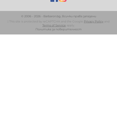
© 2006 - 2026 - Barbaron.bg, Всички права запазени
| This site is protected by reCAPTCHA and the Google
Privacy Policy
and
Terms of Service
apply.
Политика за поверителност