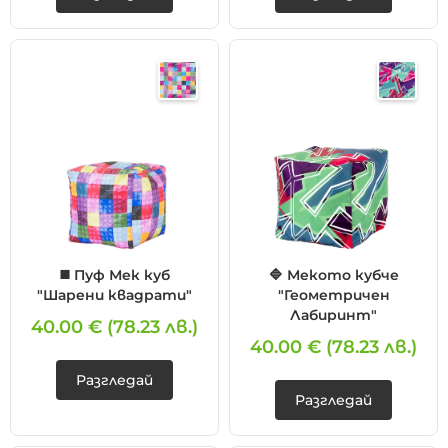
◼️ Пуф Мек куб
🔷 Мекото кубче
"Шарени квадрати"
"Геометричен
Лабиринт"
40.00 €
(78.23 лв.)
40.00 €
(78.23 лв.)
Разгледай
Разгледай