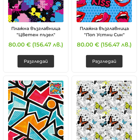
Плажна възглавница
Плажна възглавница
"Цветен пъзел"
"Поп Устни Син"
80.00 €
(156.47 лв.)
80.00 €
(156.47 лв.)
Разгледай
Разгледай