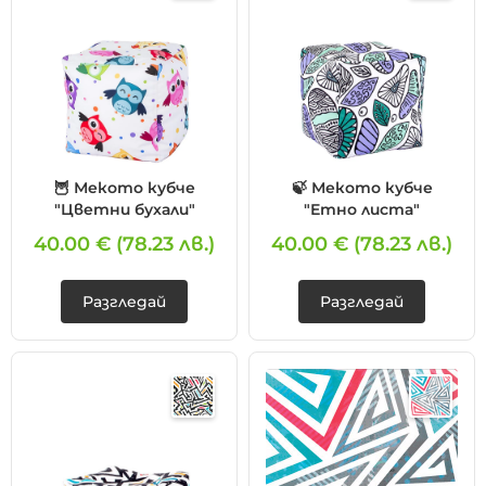
🦉 Мекото кубче
🍃 Мекото кубче
"Цветни бухали"
"Етно листа"
40.00 €
(78.23 лв.)
40.00 €
(78.23 лв.)
Разгледай
Разгледай