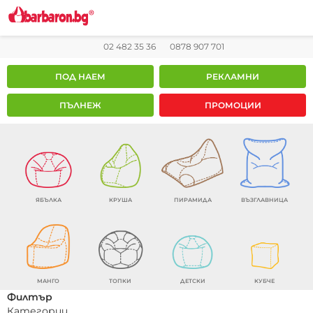
02 482 35 36
0878 907 701
ПОД НАЕМ
РЕКЛАМНИ
ПЪЛНЕЖ
ПРОМОЦИИ
ЯБЪЛКА
КРУША
ПИРАМИДА
ВЪЗГЛАВНИЦА
МАНГО
ТОПКИ
ДЕТСКИ
КУБЧЕ
Филтър
Категории