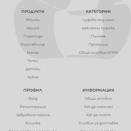
ПРОДУКТИ
КАТЕГОРИИ
Ябълка
пуфове под наем
Круша
рекламни пуфове
Пирамида
Пълнеж
Възглавница
Промоции
Манго
Общо условия ИГРИ
Топки
Детски
Кубче
ПРОФИЛ
ИНФОРМАЦИЯ
Вход
Общи условия
Регистрация
Как да поръчам
Забравена парола
Как да платя
Количка
Условия за доставка