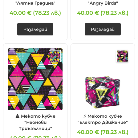
"Лятна Градина"
"Angry Birds"
❌ Сайтът няма да помни избора ти
40.00 €
(78.23 лв.)
40.00 €
(78.23 лв.)
Разгледай
Разгледай
🔺 Мекото кубче
⚡ Мекото кубче
"Неонови
"Електро Движение"
Триъгълници"
40.00 €
(78.23 лв.)