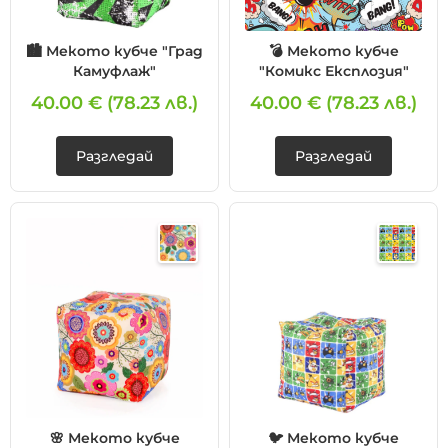
🏙️ Мекото кубче "Град
💣 Мекото кубче
Камуфлаж"
"Комикс Експлозия"
40.00 €
(78.23 лв.)
40.00 €
(78.23 лв.)
Разгледай
Разгледай
❌ Няма да виждаш персонални оферти
🌸 Мекото кубче
🐦 Мекото кубче
❌ Няма да получиш специални отстъпки