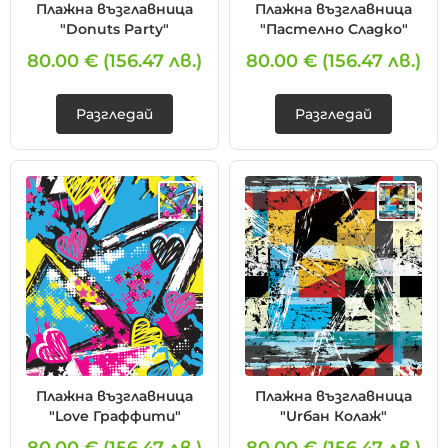
Плажна възглавница
Плажна възглавница
"Donuts Party"
"Пастелно Сладко"
80.00 €
(156.47 лв.)
80.00 €
(156.47 лв.)
Разгледай
Разгледай
Плажна възглавница
Плажна възглавница
"Love Граффити"
"Urбан Колаж"