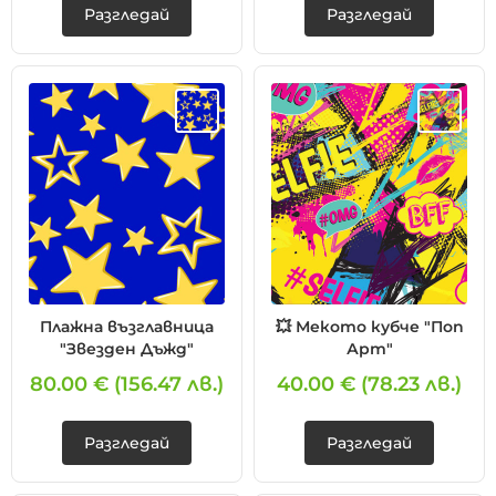
Разгледай
Разгледай
Плажна възглавница
💥 Мекото кубче "Поп
"Звезден Дъжд"
Арт"
80.00 €
(156.47 лв.)
40.00 €
(78.23 лв.)
Разгледай
Разгледай