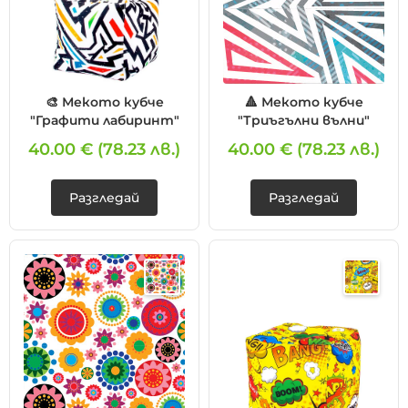
🎨 Мекото кубче
🔺 Мекото кубче
"Графити лабиринт"
"Триъгълни вълни"
40.00 €
(78.23 лв.)
40.00 €
(78.23 лв.)
Разгледай
Разгледай