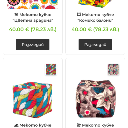
🌸 Мекото кубче
💥 Мекото кубче
"Цветна градина"
"Комикс балони"
40.00 €
(78.23 лв.)
40.00 €
(78.23 лв.)
Разгледай
Разгледай
🌊 Мекото кубче
🌺 Мекото кубче