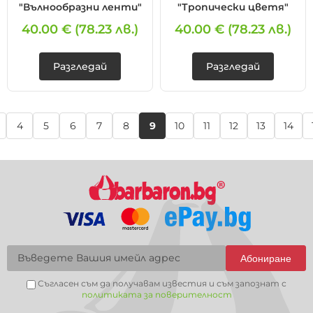
"Вълнообразни ленти"
"Тропически цветя"
40.00 €
(78.23 лв.)
40.00 €
(78.23 лв.)
Разгледай
Разгледай
4
5
6
7
8
9
10
11
12
13
14
Абониране
Съгласен съм да получавам известия и съм запознат с
политиката за поверителност