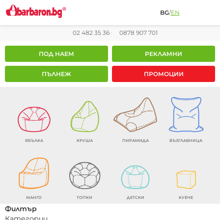
BG
/
EN
02 482 35 36
0878 907 701
ПОД НАЕМ
РЕКЛАМНИ
ПЪЛНЕЖ
ПРОМОЦИИ
ЯБЪЛКА
КРУША
ПИРАМИДА
ВЪЗГЛАВНИЦА
МАНГО
ТОПКИ
ДЕТСКИ
КУБЧЕ
Филтър
Категории