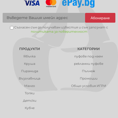
Абониране
Съгласен съм да получавам известия и съм запознат с
политиката за поверителност
ПРОДУКТИ
КАТЕГОРИИ
Ябълка
пуфове под наем
Круша
рекламни пуфове
Пирамида
Пълнеж
Възглавница
Промоции
Манго
Общо условия ИГРИ
Топки
Детски
Кубче