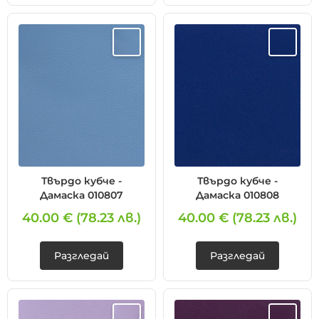
Твърдо кубче -
Твърдо кубче -
Дамаска 010807
Дамаска 010808
40.00 €
(78.23 лв.)
40.00 €
(78.23 лв.)
❌ Няма да виждаш персонални оферти
Разгледай
Разгледай
❌ Няма да получиш специални отстъпки
❌ Сайтът няма да помни избора ти