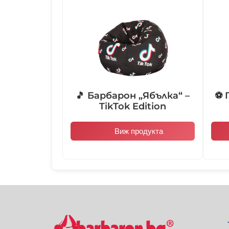
🎵 Барбарон „Ябълка“ –
⚽ 
TikTok Edition
Виж продукта