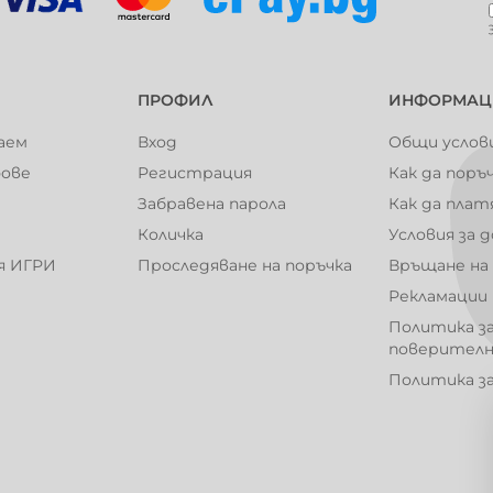
101001
101002
ПРОФИЛ
ИНФОРМАЦ
аем
Вход
Общи услов
фове
Регистрация
Как да поръ
Забравена парола
Как да плат
101007
101008
Количка
Условия за 
я ИГРИ
Проследяване на поръчка
Връщане на
Рекламации
Политика з
101014
101015
поверител
Политика з
101020
101021