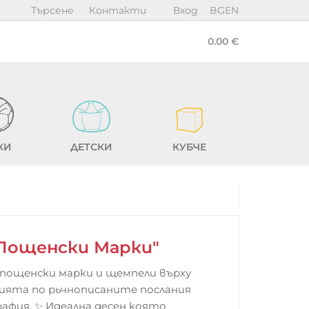
Търсене
Контакти
Вход
BG
EN
0.00 €
КИ
ДЕТСКИ
КУБЧЕ
"Пощенски Марки"
пощенски марки и щемпели върху
гията по рьчнописаните послания
афия. ✨ Идеална десен която