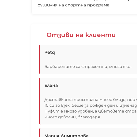
сушилня на спортна програма.
Отзиви на клиенти
Petq
Барбароните са страхотни, много яки.
Елена
Доставката пристигна много бързо, поръч
10 си го взех, беше за рожден ден и изне
Пуфът е много удобен, а цветовете стра
много доволни, благодаря.
Мария Димитрова