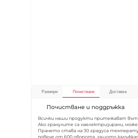
Размери
Почистване
Доставка
Почистване и поддръжка
Всички наши продукти притежават вътре
Ако гранулите са наелектризирани, може
Прането става на 30 градуса температур
повече от 600 оборота, защото калъфкат