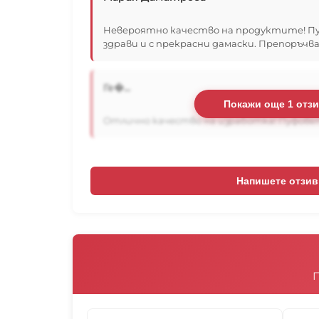
Невероятно качество на продуктите! Пу
здрави и с прекрасни дамаски. Препоръчва
Ге�...
Покажи още 1 отз
Отлично качество на изработка! Пуфовете
Напишете отзив