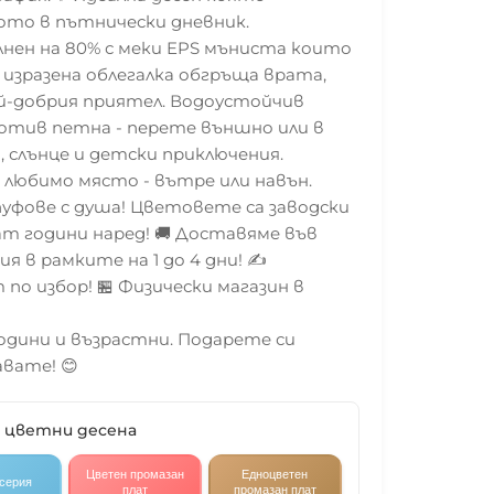
то в пътнически дневник.
лнен на 80% с меки EPS мъниста които
изразена облегалка обгръща врата,
ай-добрия приятел. Водоустойчив
ротив петна - перете външно или в
, слънце и детски приключения.
 любимо място - вътре или навън.
уфове с душа! Цветовете са заводски
ат години наред! 🚚 Доставяме във
я в рамките на 1 до 4 дни! ✍️
по избор! 🏪 Физически магазин в
години и възрастни. Подарете си
вате! 😊
2 цветни десена
Цветен промазан
Едноцветен
 серия
плат
промазан плат