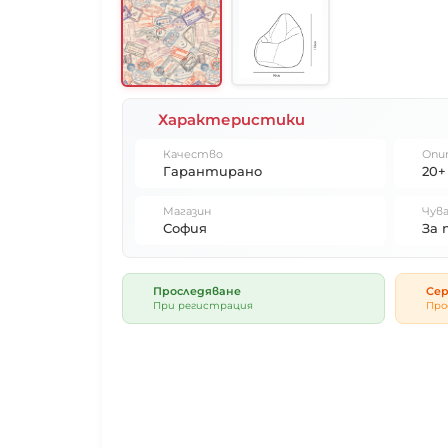
Характеристики
Качество
Опи
Гарантирано
20+
Магазин
Чува
София
За 
Проследяване
Сер
При регистрация
Про