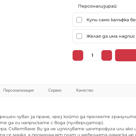
Персонализирай:
102019
102020
Купи само калъфка б
Желая да има надпис 
102025
102026
102031
102032
Персонализация
Сервиз
Качество
102037
102038
шен чувал за пране, чрез който да прелеете гранулите,
те да ги напръскате с вода (пулверизатор).
а. Съветваме Ви да не използвате центрофуга или ако и
а се мачка, а промазаният плат и мебелната дамаска не