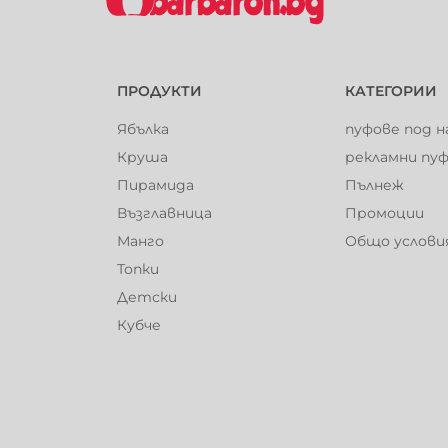
ПРОДУКТИ
КАТЕГОРИИ
Ябълка
пуфове под н
Круша
рекламни пу
Пирамида
Пълнеж
Възглавница
Промоции
Манго
Общо услови
Топки
Детски
Кубче