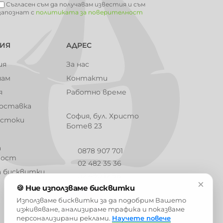
Съгласен съм да получавам известия и съм
запознат с
политиката за поверителност
101003
101004
101005
101006
ИЯ
АДРЕС
ия
За нас
чам
Контакти
я
Работно време
101009
101010
101012
101013
доставка
София, бул. Христо
 стоки
Ботев 23
а
101016
101017
101018
101019
0878 907 701
ност
02 482 35 36
а бисквитки
02 490 12 96
×
🍪 Ние използваме бисквитки
info@barbaron.bg
Използваме бисквитки за да подобрим Вашето
101023
101024
101025
101026
изживяване, анализираме трафика и показваме
персонализирани реклами.
Научете повече