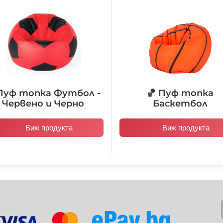
103013
103014
Пуф топка Футбол -
🏀 Пуф топка
Червено и Черно
Баскетбол
104004
104005
Виж продукта
Виж продукта
104010
104011
104016
104017