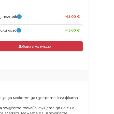
102021
102022
102023
102024
ез пълнеж
-45.00 €
или лого
+15.00 €
102027
102028
102029
102030
Добави в количката
102033
102034
102035
102036
102039
102040
102041
102042
 за да можете да изперете калъфката.
зползвате такава, същата да не е на
 се гладят. Можете да използвате