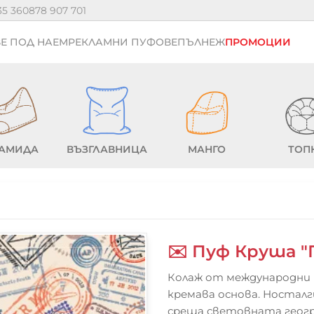
35 36
0878 907 701
Е ПОД НАЕМ
РЕКЛАМНИ ПУФОВЕ
ПЪЛНЕЖ
ПРОМОЦИИ
АМИДА
ВЪЗГЛАВНИЦА
МАНГО
ТОП
✉️ Пуф Круша 
Колаж от международни 
кремава основа. Ностал
среща световната геогр