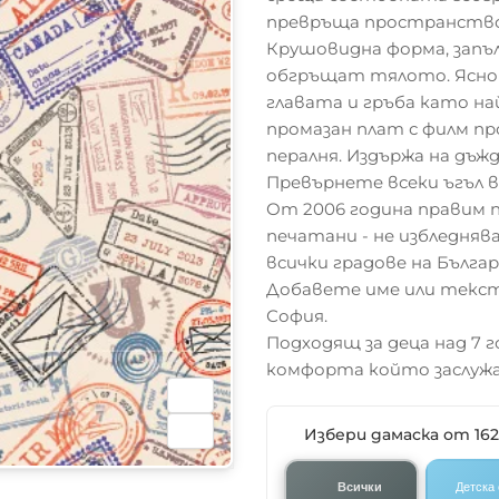
превръща пространство
Крушовидна форма, запъ
обгръщат тялото. Ясно 
главата и гръба като н
промазан плат с филм п
пералня. Издържа на дъжд
Превърнете всеки ъгъл в
От 2006 година правим п
печатани - не избледняв
всички градове на Българи
Добавете име или текст 
София.
Подходящ за деца над 7 
комфорта който заслужа
Избери дамаска от 16
Всички
Детска