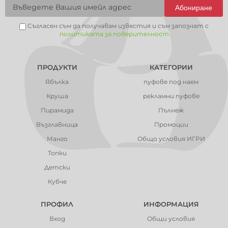
Абониране
Съгласен съм да получавам известия и съм запознат с
политиката за поверителност
ПРОДУКТИ
КАТЕГОРИИ
Ябълка
пуфове под наем
Круша
рекламни пуфове
Пирамида
Пълнеж
Възглавница
Промоции
Манго
Общо условия ИГРИ
Топки
Детски
Кубче
ПРОФИЛ
ИНФОРМАЦИЯ
Вход
Общи условия