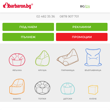
BG
/
EN
02 482 35 36
0878 907 701
ПОД НАЕМ
РЕКЛАМНИ
ПЪЛНЕЖ
ПРОМОЦИИ
ЯБЪЛКА
КРУША
ПИРАМИДА
ВЪЗГЛАВНИЦА
МАНГО
ТОПКИ
ДЕТСКИ
КУБЧЕ