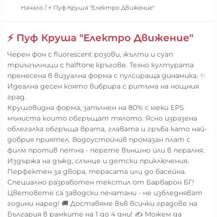
Начало
/
⚡ Пуф Круша "Електро Движение"
⚡ Пуф Круша "Електро Движение"
Черен фон с fluorescent розови, жълти и cyan
триъгълници с halftone кръгове. Техно културата
пренесена в визуална форма с пулсираща динамика. ✨
Идеална десен която вибрира с ритъма на нощния
град.
Крушовидна форма, запълнен на 80% с меки EPS
мъниста които обгръщат тялото. Ясно изразена
облегалка обгръща врата, главата и гръба като най-
добрия приятел. Водоустойчив промазан плат с
филм против петна - перете външно или в пералня.
Издържа на дъжд, слънце и детски приключения.
Перфектен за двора, терасата или до басейна.
Специално разработен текстил от Барбарон БГ!
Цветовете са заводски печатани - не избледняват
години наред! 🚚 Доставяме във всички градове на
България в рамките на 1 до 4 дни! ✍️ Можем да