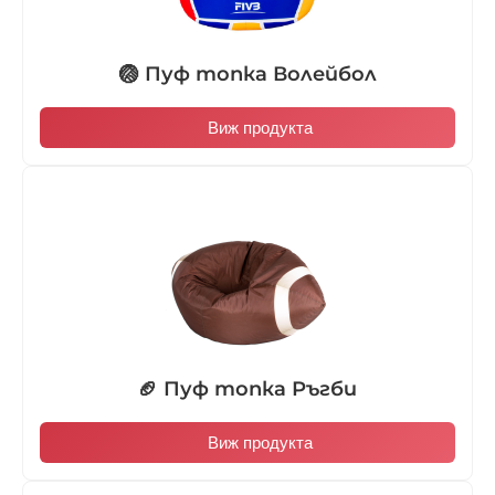
🏐 Пуф топка Волейбол
Виж продукта
🏈 Пуф топка Ръгби
Виж продукта