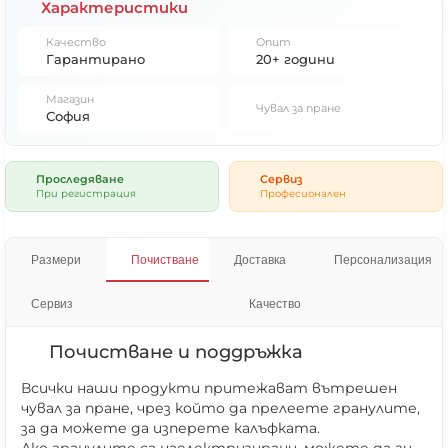
Характеристики
Качество
Опит
Гарантирано
20+ години
Магазин
Чувал за пране
София
Проследяване
Сервиз
При регистрация
Професионален
Размери
Почистване
Доставка
Персонализация
Сервиз
Качество
Почистване и поддръжка
Всички наши продукти притежават вътрешен
чувал за пране, чрез който да прелеете гранулите,
за да можете да изперете калъфката.