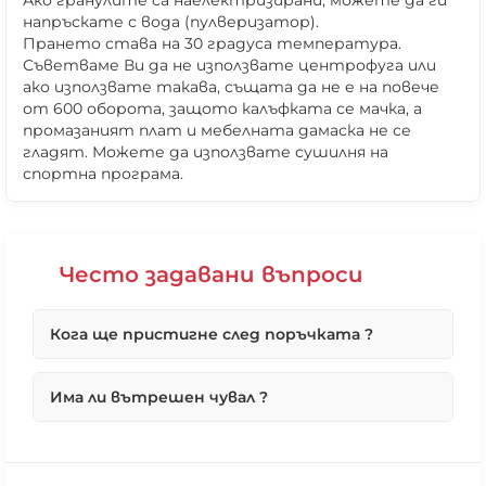
Ако гранулите са наелектризирани, можете да ги
напръскате с вода (пулверизатор).
Прането става на 30 градуса температура.
Съветваме Ви да не използвате центрофуга или
ако използвате такава, същата да не е на повече
от 600 оборота, защото калъфката се мачка, а
промазаният плат и мебелната дамаска не се
гладят. Можете да използвате сушилня на
спортна програма.
Често задавани въпроси
Кога ще пристигне след поръчката ?
❌ Няма да виждаш персонални оферти
❌ Няма да получиш специални отстъпки
Първо ще потвърдим вашата поръчка възможно
Има ли вътрешен чувал ?
❌ Сайтът няма да помни избора ти
най-бързо в работни дни, по телефона.
Ако поръчката Ви е под 10 броя максималният
срок, ако не е наличен е до 4 работни дни.
Всички наши продукти, без кожените
В повечето случай поръчките се изпълняват от
табуретки и топки, имат вътрешен чувал, чрез
днес за утре. Ако са получени до 15ч. в 16ч ще
който да можете да извадите гранулите и да