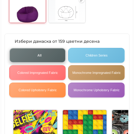
Избери дамаска от 159 цветни десена
All
Children Series
Colored Impregnated Fabric
Monochrome Impregnated Fabric
Colored Upholstery Fabric
Monochrome Upholstery Fabric