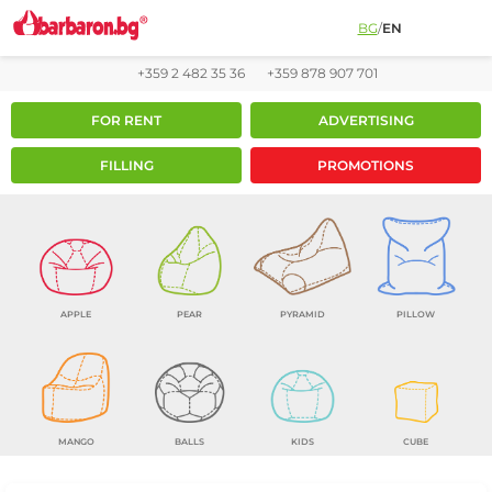
BG
/
EN
+359 2 482 35 36
+359 878 907 701
FOR RENT
ADVERTISING
FILLING
PROMOTIONS
APPLE
PEAR
PYRAMID
PILLOW
MANGO
BALLS
KIDS
CUBE