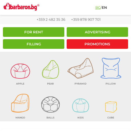
BG
/
EN
+359 2 482 35 36
+359 878 907 701
FOR RENT
ADVERTISING
FILLING
PROMOTIONS
APPLE
PEAR
PYRAMID
PILLOW
MANGO
BALLS
KIDS
CUBE