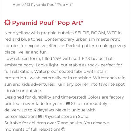
Home
/
💥 Pyramid Pouf "Pop Art"
💥 Pyramid Pouf "Pop Art"
Neon yellow with graphic bubbles SELFIE, BOOM, WTF in
red and blue tones. Contemporary urbanism meets retro
comics for explosive effect. ✨ Perfect pattern making every
place livelier and fun.
Low relaxed form, filled 75% with soft EPS beads that
embrace body. Looks light, but stable as rock - perfect for
full relaxation. Waterproof coated fabric with stain
protection - wash externally or in machine. Withstands rain,
sun and kids adventures. Turn any corner into favorite spot
- inside or outside.
Designed for durability and time-tested! Colors are factory
printed - never fade for years! 🚚 Ship immediately –
delivery up to 4 days! ✍️ Make it unique with
personalization! 🏪 Physical store in Sofia.
Suitable for children over 7 and adults. You deserve
moments of full relaxation! 😊