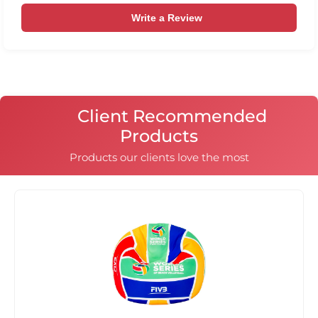
Write a Review
Client Recommended
Products
Products our clients love the most