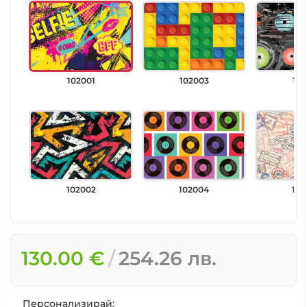
102001
102003
102
102002
102004
102
130.00 €
254.26 лв.
Персонализирай: