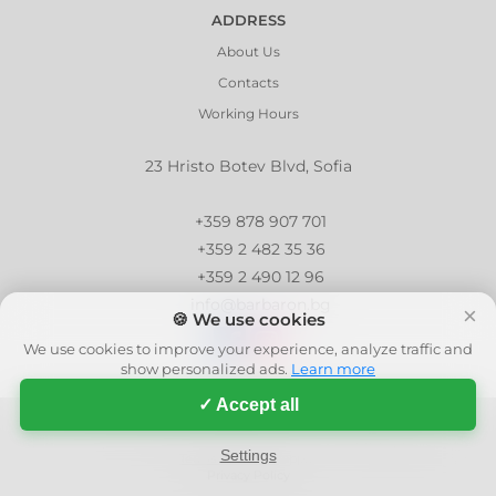
ADDRESS
About Us
Contacts
Working Hours
23 Hristo Botev Blvd, Sofia
+359 878 907 701
+359 2 482 35 36
+359 2 490 12 96
info@barbaron.bg
×
🍪 We use cookies
We use cookies to improve your experience, analyze traffic and
show personalized ads.
Learn more
✓ Accept all
© 2006 - 2026 - Barbaron.bg, All Rights Reserved
| This site is protected by reCAPTCHA and the Google
Privacy Policy
and
Settings
Terms of Service
apply.
Privacy Policy