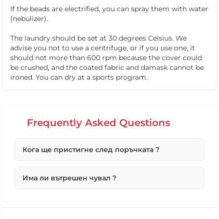
If the beads are electrified, you can spray them with water
(nebulizer).
The laundry should be set at 30 degrees Celsius. We
advise you not to use a centrifuge, or if you use one, it
should not more than 600 rpm because the cover could
be crushed, and the coated fabric and damask cannot be
ironed. You can dry at a sports program.
❌ Няма да виждаш персонални оферти
❌ Няма да получиш специални отстъпки
❌ Сайтът няма да помни избора ти
Frequently Asked Questions
Кога ще пристигне след поръчката ?
Първо ще потвърдим вашата поръчка възможно
Има ли вътрешен чувал ?
най-бързо в работни дни, по телефона.
Ако поръчката Ви е под 10 броя максималният
срок, ако не е наличен е до 4 работни дни.
Всички наши продукти, без кожените табуретки и
В повечето случай поръчките се изпълняват от днес
топки, имат вътрешен чувал, чрез който да можете
за утре. Ако са получени до 15ч. в 16ч ще бъдат
да извадите гранулите и да изперете продукта.