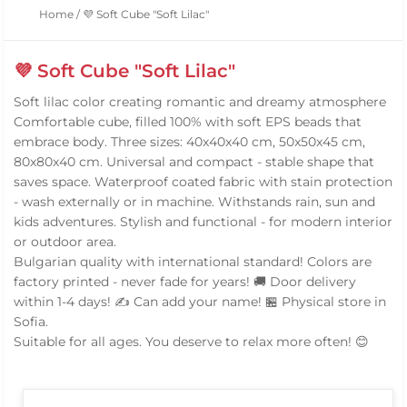
Home
/
💜 Soft Cube "Soft Lilac"
💜 Soft Cube "Soft Lilac"
Soft lilac color creating romantic and dreamy atmosphere
Comfortable cube, filled 100% with soft EPS beads that
embrace body. Three sizes: 40x40x40 cm, 50x50x45 cm,
80x80x40 cm. Universal and compact - stable shape that
saves space. Waterproof coated fabric with stain protection
- wash externally or in machine. Withstands rain, sun and
kids adventures. Stylish and functional - for modern interior
or outdoor area.
Bulgarian quality with international standard! Colors are
factory printed - never fade for years! 🚚 Door delivery
within 1-4 days! ✍️ Can add your name! 🏪 Physical store in
Sofia.
Suitable for all ages. You deserve to relax more often! 😊