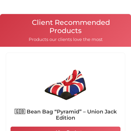
тях наместването на гранулите е различно, поради
квадратната или правоъгълната им форма.
Client Recommended
Products
Products our clients love the most
🇬🇧 Bean Bag “Pyramid” – Union Jack
Edition