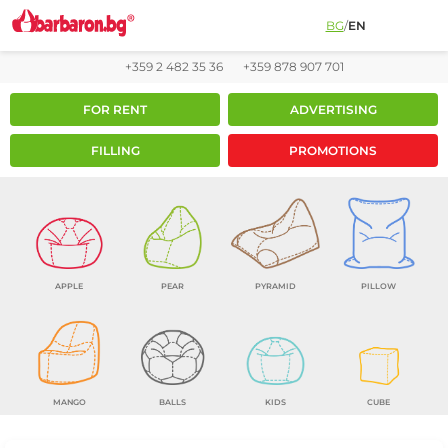
BG
/
EN
+359 2 482 35 36
+359 878 907 701
FOR RENT
ADVERTISING
FILLING
PROMOTIONS
APPLE
PEAR
PYRAMID
PILLOW
MANGO
BALLS
KIDS
CUBE