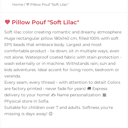
Home
/
💜 Pillow Pouf "Soft Lilac"
💜 Pillow Pouf "Soft Lilac"
Soft lilac color creating romantic and dreamy atmosphere
Huge rectangular pillow 180x140 cm, filled 100% with soft
EPS beads that embrace body. Largest and most
comfortable product - lie down, sit in multiple ways, even
not alone. Waterproof coated fabric with stain protection -
wash externally or in machine. Withstands rain, sun and
kids adventures. Ideal accent for living room, bedroom or
veranda.
Every seam, every thread – with attention to detail! Colors
are factory printed - never fade for years! 🚚 Express
delivery to your home! ✍️ Name personalization. 🏪
Physical store in Sofia.
Suitable for children over 7 and adults. Softness you're
missing is days away! 😊