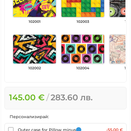
102001
102003
102
102002
102004
102
145.00 €
283.60 лв.
Персонализирай:
Outer case for Pillow minus
-55.00 €