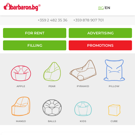
BG
/
EN
+359 2 482 35 36
+359 878 907 701
FOR RENT
ADVERTISING
FILLING
PROMOTIONS
APPLE
PEAR
PYRAMID
PILLOW
MANGO
BALLS
KIDS
CUBE