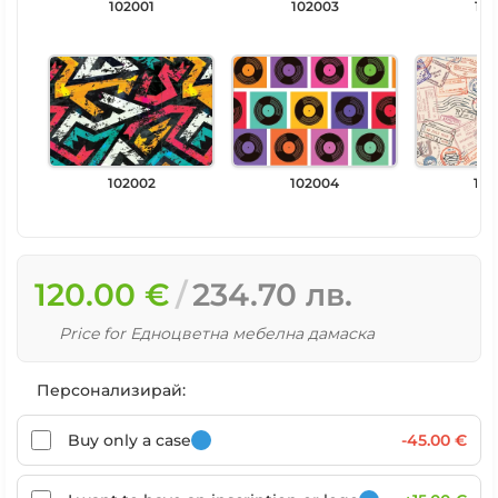
102001
102003
102
102002
102004
102
120.00 €
234.70 лв.
Price for Едноцветна мебелна дамаска
Персонализирай:
Buy only a case
-45.00 €