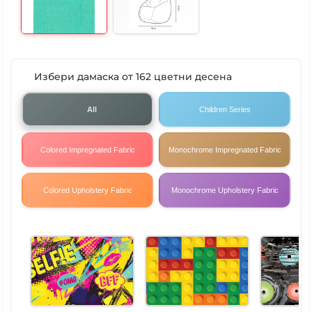
Избери дамаска от 162 цветни десена
All
Children Series
Colored Impregnated Fabric
Monochrome Impregnated Fabric
Colored Upholstery Fabric
Monochrome Upholstery Fabric