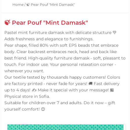
Home
/
🍃 Pear Pouf "Mint Damask"
🍃 Pear Pouf "Mint Damask"
Pastel mint furniture damask with delicate structure 💚
Adds freshness and elegance to furnishings.
Pear shape, filled 80% with soft EPS beads that embrace
body. Clear backrest embraces neck, head and back like
best friend. High-quality furniture damask - soft, pleasant to
touch. For indoor use. Your personal relaxation corner -
wherever you want.
Our textile tested by thousands happy customers! Colors
are factory printed - never fade for years! 🚚 Fast delivery
up to 4 days! ✍️ Make it special with your message! 🏪
Physical store in Sofia.
Suitable for children over 7 and adults. Do it now – gift
yourself comfort! 😊