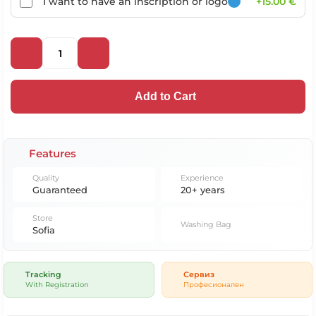
I want to have an inscription or logo
+15.00 €
Add to Cart
Features
Quality
Experience
Guaranteed
20+ years
Store
Washing Bag
Sofia
Tracking
Сервиз
With Registration
Професионален