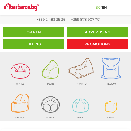
BG
/
EN
+359 2 482 35 36
+359 878 907 701
FOR RENT
ADVERTISING
FILLING
PROMOTIONS
APPLE
PEAR
PYRAMID
PILLOW
MANGO
BALLS
KIDS
CUBE