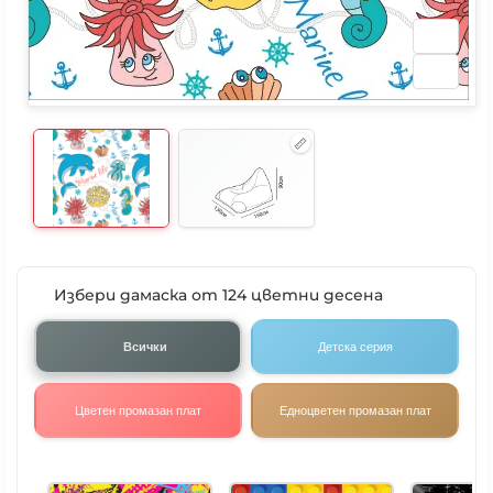
Избери дамаска от 124 цветни десена
Всички
Детска серия
Цветен промазан плат
Едноцветен промазан плат