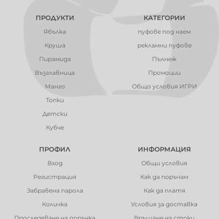
ПРОДУКТИ
КАТЕГОРИИ
Ябълка
пуфове под наем
Круша
рекламни пуфове
Пирамида
Пълнеж
Възглавница
Промоции
Манго
Общо условия ИГРИ
Топки
Детски
Кубче
ПРОФИЛ
ИНФОРМАЦИЯ
Вход
Общи условия
Регистрация
Как да поръчам
Забравена парола
Как да платя
Количка
Условия за доставка
Проследяване на поръчка
Връщане на стоки