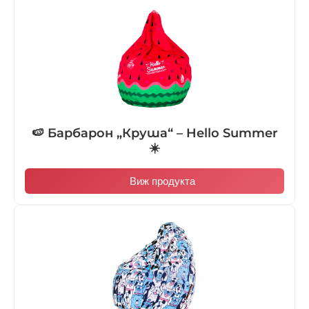
🍉 Барбарон „Круша“ – Hello Summer
☀️
Виж продукта