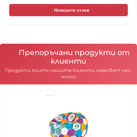
Напишете отзив
Препоръчани продукти от
клиенти
Продукти които нашите клиенти харесват най-
много