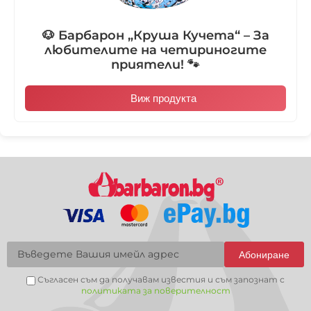
🐶 Барбарон „Круша Кучета“ – За
любителите на четириногите
приятели! 🐾
Виж продукта
Абониране
Съгласен съм да получавам известия и съм запознат с
политиката за поверителност