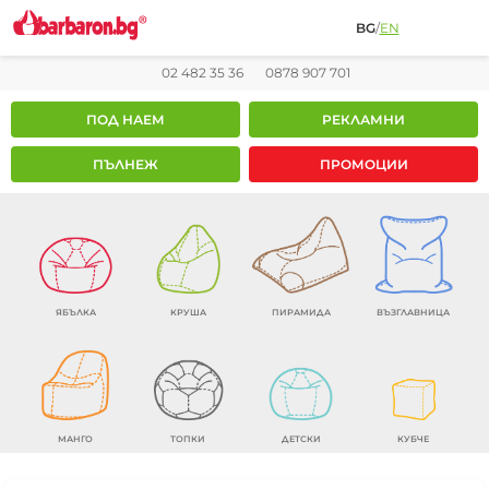
BG
/
EN
02 482 35 36
0878 907 701
ПОД НАЕМ
РЕКЛАМНИ
ПЪЛНЕЖ
ПРОМОЦИИ
ЯБЪЛКА
КРУША
ПИРАМИДА
ВЪЗГЛАВНИЦА
МАНГО
ТОПКИ
ДЕТСКИ
КУБЧЕ