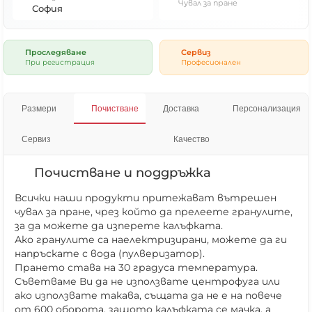
Чувал за пране
София
Проследяване
Сервиз
При регистрация
Професионален
Размери
Почистване
Доставка
Персонализация
Сервиз
Качество
Почистване и поддръжка
Всички наши продукти притежават вътрешен
чувал за пране, чрез който да прелеете гранулите,
за да можете да изперете калъфката.
Ако гранулите са наелектризирани, можете да ги
напръскате с вода (пулверизатор).
Прането става на 30 градуса температура.
Съветваме Ви да не използвате центрофуга или
ако използвате такава, същата да не е на повече
от 600 оборота, защото калъфката се мачка, а