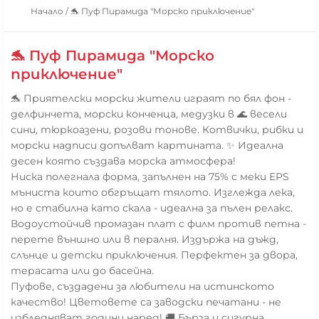
Начало
/
🐬 Пуф Пирамида "Морско приключение"
🐬 Пуф Пирамида "Морско
приключение"
🐬 Приятелски морски жители играят по бял фон -
делфинчета, морски конченца, медузки в 🌊 весели
сини, тюркоазени, розови тонове. Котвички, рибки и
морски надписи допълват картината. ✨ Идеална
десен която създава морска атмосфера!
Ниска полегнала форма, запълнен на 75% с меки EPS
мъниста които обгръщат тялото. Изглежда лека,
но е стабилна като скала - идеална за пълен релакс.
Водоустойчив промазан плат с филм против петна -
перете външно или в пералня. Издържа на дъжд,
слънце и детски приключения. Перфектен за двора,
терасата или до басейна.
Пуфове, създадени за любители на истинското
качество! Цветовете са заводски печатани - не
избледняват години наред! 🚚 Бърза и сигурна