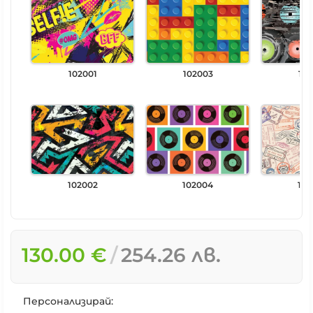
102001
102003
102
102002
102004
102
130.00 €
254.26 лв.
Персонализирай: