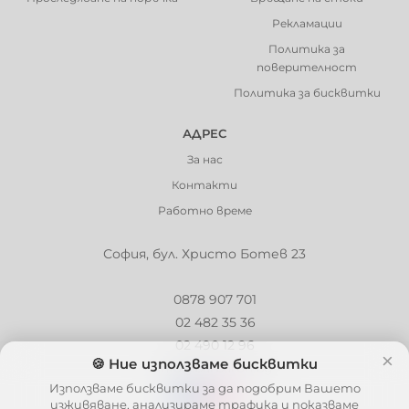
Рекламации
Политика за
поверителност
Политика за бисквитки
АДРЕС
За нас
Контакти
Работно време
София, бул. Христо Ботев 23
0878 907 701
02 482 35 36
02 490 12 96
×
🍪 Ние използваме бисквитки
info@barbaron.bg
Използваме бисквитки за да подобрим Вашето
изживяване, анализираме трафика и показваме