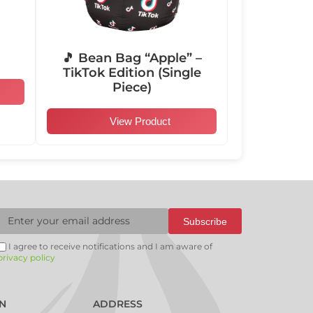
104006
104007
104008
104009
🎵 Bean Bag “Apple” –
TikTok Edition (Single
Piece)
View Product
104012
104013
104014
104015
104018
104019
104020
104021
Subscribe
I agree to receive notifications and I am aware of
privacy policy
101003
101004
101005
101006
N
ADDRESS