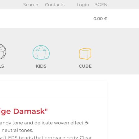
Search
Contacts
Login
BG
EN
0.00 €
LS
KIDS
CUBE
eige Damask"
andy tone and delicate woven effect ☕
n neutral tones.
 soft EPS beads that embrace body. Clear