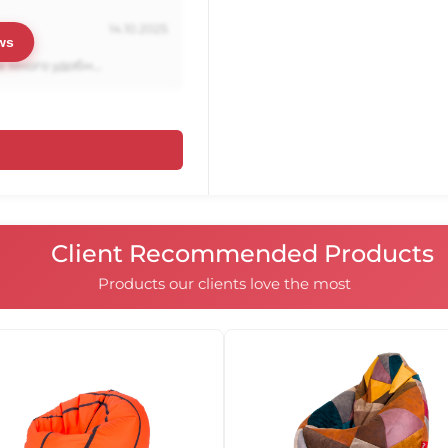
правилно формата на тя
са в него, то те заемат 
14.10.2025
въздушни джобове, движ
ws
става неудобен.
 много удобн...
Единствено моделите Въ
105017
105018
120х120 имат вътрешни ч
тъй като при тях намест
квадратната или правоъ
103001
103002
Client Recommended Products
Products our clients love the most
103007
103008
103013
103014