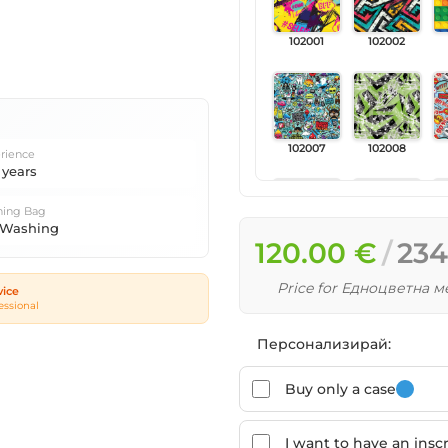
102001
102002
102007
102008
rience
 years
ing Bag
 Washing
120.00 €
234
102013
102014
Price for Едноцветна 
vice
essional
Персонализирай:
102019
102020
Buy only a case
I want to have an inscr