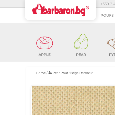
+359 2 
POUFS 
APPLE
PEAR
PY
Home
/
🏜️ Pear Pouf "Beige Damask"