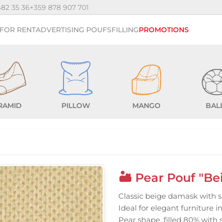
482 35 36
+359 878 907 701
FOR RENT
ADVERTISING POUFS
FILLING
PROMOTIONS
RAMID
PILLOW
MANGO
BAL
🏜️ Pear Pouf "B
Classic beige damask with s
Ideal for elegant furniture i
Pear shape, filled 80% with