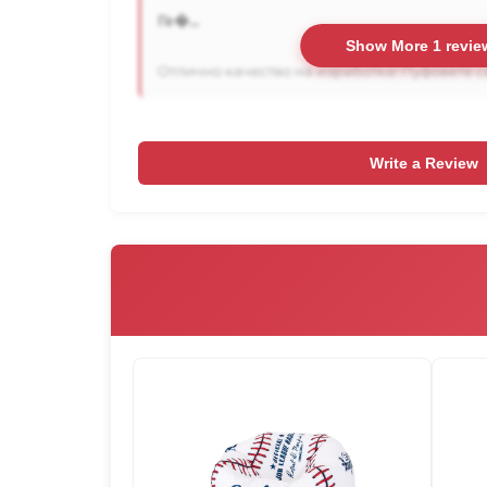
Ге�...
Show More 1 revie
Отлично качество на изработка! Пуфовете са
Write a Review