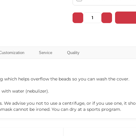
102025
102026
102031
102032
Customization
Service
Quality
102037
102038
bag which helps overflow the beads so you can wash the cover.
 with water (nebulizer).
s. We advise you not to use a centrifuge, or if you use one, it 
102043
102044
amask cannot be ironed. You can dry at a sports program.
❌ Няма да виждаш персонални оферти
❌ Няма да получиш специални отстъпки