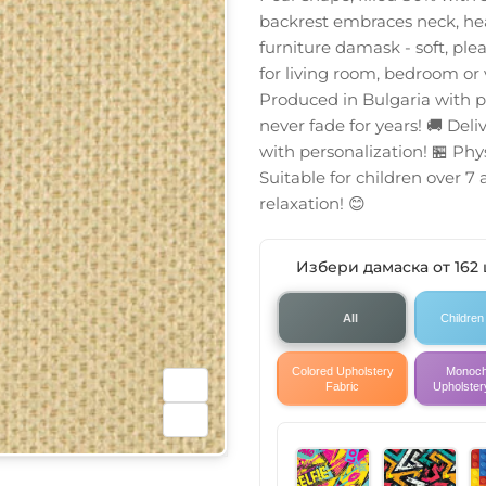
backrest embraces neck, hea
furniture damask - soft, ple
for living room, bedroom or
Produced in Bulgaria with pr
never fade for years! 🚚 Del
with personalization! 🏪 Physi
Suitable for children over 7
relaxation! 😊
Избери дамаска от 162
All
Children
Colored Upholstery
Monoc
Fabric
Upholster