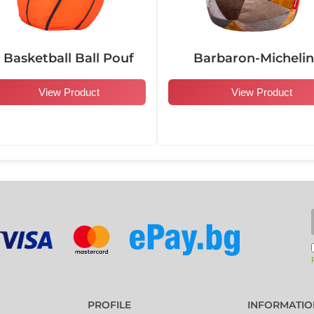
104004
104005
 Basketball Ball Pouf
Barbaron-Michelin
View Product
View Product
104010
104011
104016
104017
101001
101002
PROFILE
INFORMATIO