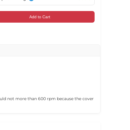
102027
102028
102029
102030
Add to Cart
102033
102034
102035
102036
102039
102040
102041
102042
should not more than 600 rpm because the cover
102045
102046
102047
102048