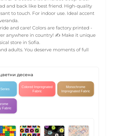
d and back like best friend. High-quality
asant to touch. For indoor use. Ideal accent
 veranda.
ide and care! Colors are factory printed -
iver anywhere in country! ✍️ Make it unique
cal store in Sofia.
 and adults. You deserve moments of full
 цветни десена
Colored Impregnated
Monochrome
 Series
Fabric
Impregnated Fabric
hrome
y Fabric