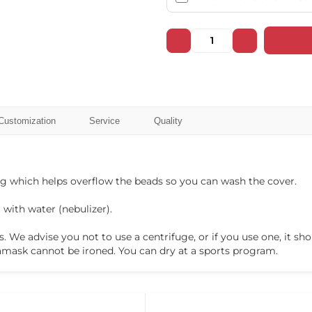
102025
102026
102031
102032
Customization
Service
Quality
102037
102038
bag which helps overflow the beads so you can wash the cover.
 with water (nebulizer).
s. We advise you not to use a centrifuge, or if you use one, it 
102043
102044
amask cannot be ironed. You can dry at a sports program.
❌ Няма да виждаш персонални оферти
❌ Няма да получиш специални отстъпки
❌ Сайтът няма да помни избора ти