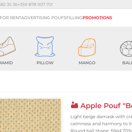
482 35 36
+359 878 907 701
FOR RENT
ADVERTISING POUFS
FILLING
PROMOTIONS
RAMID
PILLOW
MANGO
BAL
🏜️ Apple Pouf "
Light beige damask with cr
calmness and harmony to li
Round ball shape, filled 70