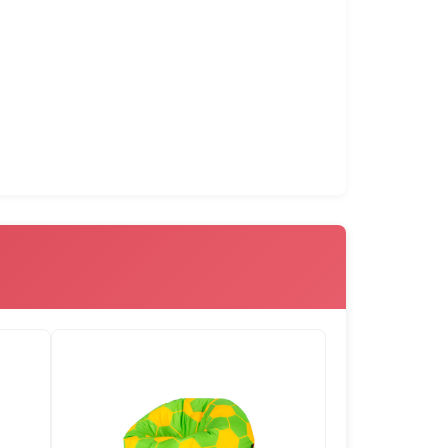
лото. Ако има вътрешен чувал и гранулите
формата на вътрешният чувал, получават се
ението на гранулите се ограничава и пуфът
зглавница 180х140 и Плажна възглавница
105021
105022
103001
103002
ували в които гранулите са вътре в чувала,
ването на гранулите е различно, поради
гълната им форма.
103005
103006
103007
103008
103011
103012
103013
103014
104002
104004
104005
104006