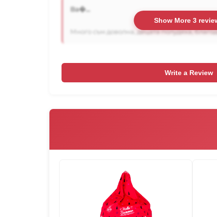
Ва�...
Show More 3 revie
Много съм доволна, децата полудяха, благода
Write a Review