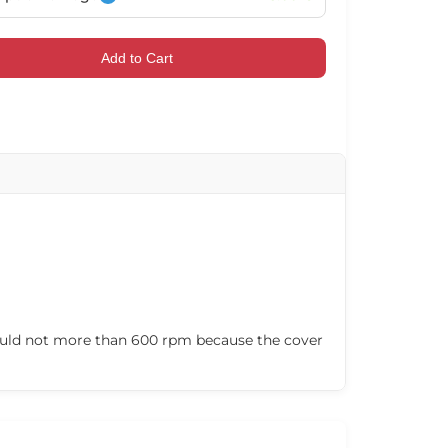
102027
102028
102029
102030
Add to Cart
102033
102034
102035
102036
102039
102040
102041
102042
should not more than 600 rpm because the cover
102045
102046
102047
102048