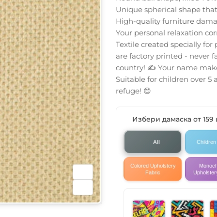
Unique spherical shape that
High-quality furniture damas
Your personal relaxation co
Textile created specially for
are factory printed - never f
country! ✍️ Your name makes 
Suitable for children over 5 
refuge! 😊
Избери дамаска от 159
All
Children
Colored Upholstery
Monoc
Fabric
Upholster