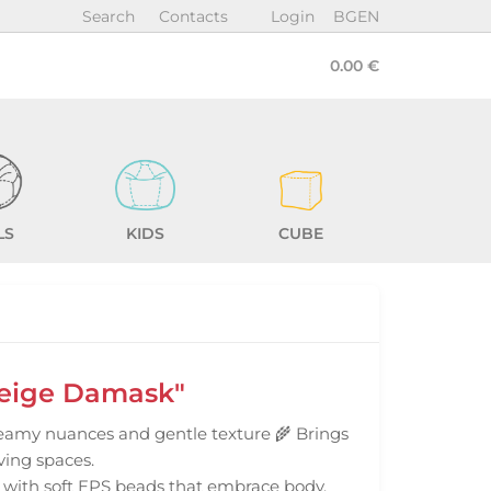
Search
Contacts
Login
BG
EN
0.00 €
LS
KIDS
CUBE
Beige Damask"
eamy nuances and gentle texture 🌾 Brings
ving spaces.
% with soft EPS beads that embrace body.