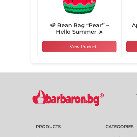
🍉 Bean Bag “Pear” –
A
Hello Summer ☀️
View Product
PRODUCTS
CATEGORIES