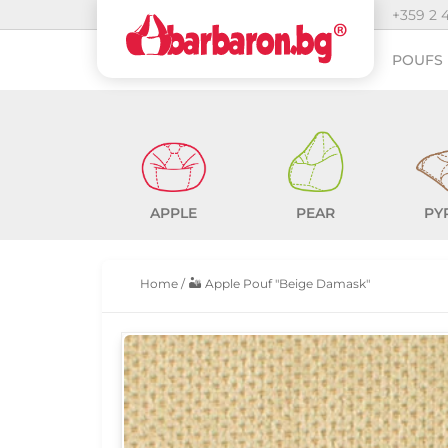
+359 2 
POUFS 
APPLE
PEAR
PY
Home
/
🏜️ Apple Pouf "Beige Damask"