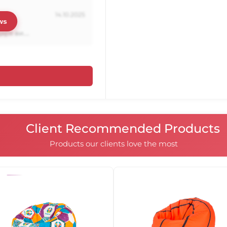
правилно формата на тя
са в него, то те заемат 
14.10.2025
въздушни джобове, движ
ws
става неудобен.
ря ви....
Единствено моделите Въ
105019
105020
120х120 имат вътрешни ч
тъй като при тях намест
квадратната или правоъ
103003
103004
Client Recommended Products
Products our clients love the most
103009
103010
103015
104001