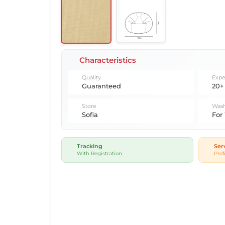
Characteristics
Quality
Expe
Guaranteed
20+
Store
Wash
Sofia
For
Tracking
Ser
With Registration
Prof