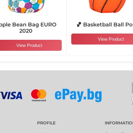
104007
104008
pple Bean Bag EURO
🏀 Basketball Ball Po
2020
View Product
View Product
104013
104014
104019
104020
101004
101005
PROFILE
INFORMATIO