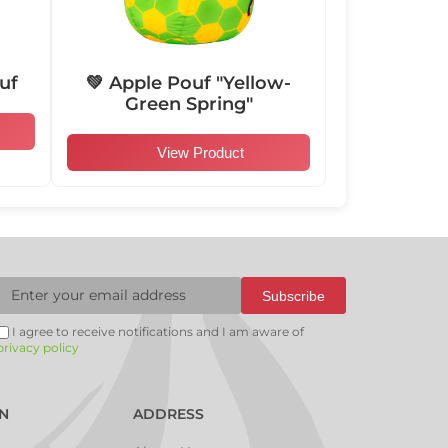
104009
104010
104011
104012
uf
💚 Apple Pouf "Yellow-
Green Spring"
View Product
104015
104016
104017
104018
104021
101001
101002
101003
Subscribe
I agree to receive notifications and I am aware of
privacy policy
101006
101007
101008
101009
N
ADDRESS