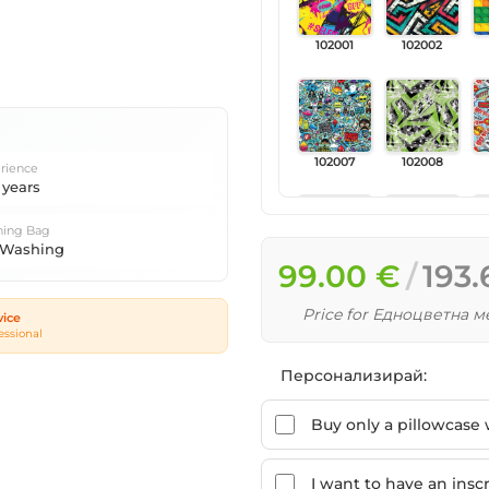
102001
102002
102007
102008
rience
 years
ing Bag
 Washing
99.00 €
193.
102013
102014
Price for Едноцветна 
vice
essional
Персонализирай:
102019
102020
Buy only a pillowcase w
I want to have an inscr