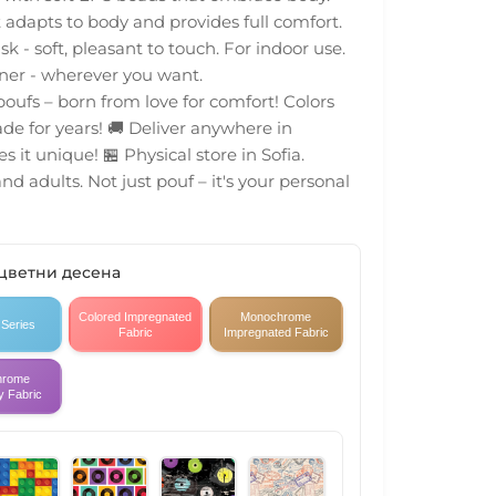
 adapts to body and provides full comfort.
k - soft, pleasant to touch. For indoor use.
rner - wherever you want.
 poufs – born from love for comfort! Colors
ade for years! 🚚 Deliver anywhere in
it unique! 🏪 Physical store in Sofia.
and adults. Not just pouf – it's your personal
 цветни десена
Colored Impregnated
Monochrome
 Series
Fabric
Impregnated Fabric
hrome
y Fabric