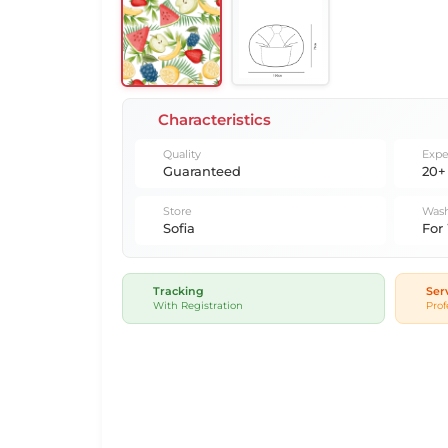
Characteristics
Quality
Expe
Guaranteed
20+
Store
Wash
Sofia
For
Tracking
Ser
With Registration
Prof