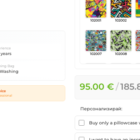
102001
102002
rience
 years
102007
102008
ing Bag
 Washing
95.00 €
185.
102013
102014
vice
essional
Персонализирай:
102019
102020
Buy only a pillowcase w
I want to have an inscr