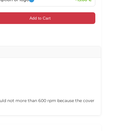
102027
102028
102029
102030
Add to Cart
102033
102034
102035
102036
102039
102040
102041
102042
should not more than 600 rpm because the cover
102045
102046
102047
102048