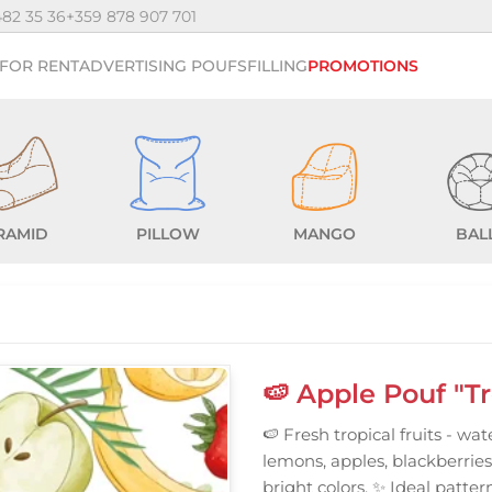
482 35 36
+359 878 907 701
FOR RENT
ADVERTISING POUFS
FILLING
PROMOTIONS
RAMID
PILLOW
MANGO
BAL
🍉 Apple Pouf "Tr
🍉 Fresh tropical fruits - wa
lemons, apples, blackberrie
bright colors. ✨ Ideal pattern