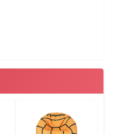
105015
105016
105017
105018
лото. Ако има вътрешен чувал и гранулите
формата на вътрешният чувал, получават се
ението на гранулите се ограничава и пуфът
зглавница 180х140 и Плажна възглавница
ували в които гранулите са вътре в чувала,
105021
105022
103001
103002
ването на гранулите е различно, поради
гълната им форма.
103005
103006
103007
103008
103011
103012
103013
103014
104002
104004
104005
104006