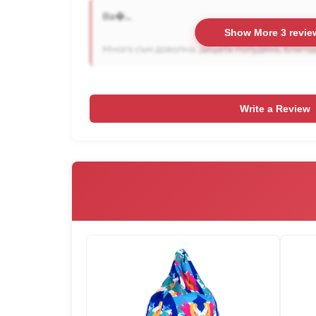
Ва�...
Show More 3 revie
Много съм доволна, децата полудяха, благода
Write a Review