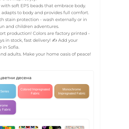
% with soft EPS beads that embrace body.
 adapts to body and provides full comfort.
h stain protection - wash externally or in
un and children adventures.
rt production! Colors are factory printed -
ys in stock, fast delivery! ✍️ Add your
 in Sofia.
 and adults. Make your home oasis of peace!
 цветни десена
Colored Impregnated
Monochrome
 Series
Fabric
Impregnated Fabric
hrome
y Fabric