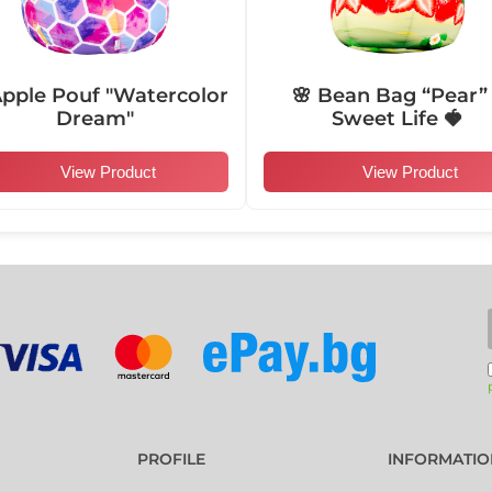
Apple Pouf "Watercolor
🌸 Bean Bag “Pear” 
104007
104008
Dream"
Sweet Life 🍓
View Product
View Product
104013
104014
104019
104020
101004
101005
PROFILE
INFORMATIO