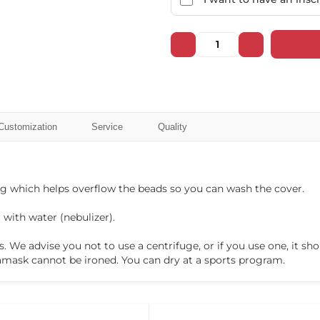
102025
102026
102031
102032
Customization
Service
Quality
102037
102038
bag which helps overflow the beads so you can wash the cover.
 with water (nebulizer).
s. We advise you not to use a centrifuge, or if you use one, it 
amask cannot be ironed. You can dry at a sports program.
102043
102044
❌ Няма да виждаш персонални оферти
❌ Няма да получиш специални отстъпки
❌ Сайтът няма да помни избора ти