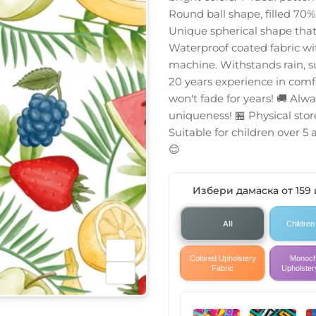
Round ball shape, filled 70
Unique spherical shape that
Waterproof coated fabric wit
machine. Withstands rain, s
20 years experience in comfo
won't fade for years! 🚚 Alwa
uniqueness! 🏪 Physical store
Suitable for children over 5
😊
Избери дамаска от 159
All
Children
Colored Upholstery
Monoc
Fabric
Upholster