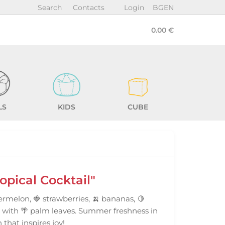
Search
Contacts
Login
BG
EN
0.00 €
LS
KIDS
CUBE
opical Cocktail"
termelon, 🍓 strawberries, 🍌 bananas, 🍋
s with 🌴 palm leaves. Summer freshness in
 that inspires joy!