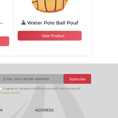
–
🤽 Water Polo Ball Pouf
104009
104010
104011
104012
View Product
104015
104016
104017
104018
Subscribe
104021
101001
101002
101003
I agree to receive notifications and I am aware of
privacy policy
101006
101007
101008
101009
N
ADDRESS