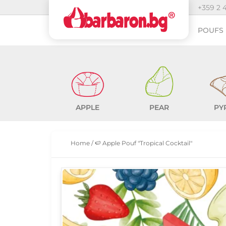
+359 2 
POUFS 
APPLE
PEAR
PY
Home
/
🍉 Apple Pouf "Tropical Cocktail"