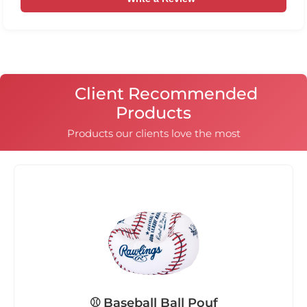
Единствено моделите Възглавница 180х140 и
Плажна възглавница 120х120 имат вътрешни чували
в които гранулите са вътре в чувала, тъй като при
тях наместването на гранулите е различно, поради
квадратната или правоъгълната им форма.
Client Recommended
Products
Products our clients love the most
⚾ Baseball Ball Pouf