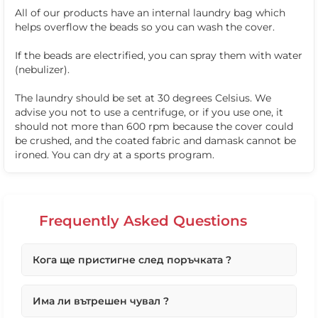
All of our products have an internal laundry bag which
helps overflow the beads so you can wash the cover.
If the beads are electrified, you can spray them with water
(nebulizer).
The laundry should be set at 30 degrees Celsius. We
advise you not to use a centrifuge, or if you use one, it
should not more than 600 rpm because the cover could
❌ Няма да виждаш персонални оферти
be crushed, and the coated fabric and damask cannot be
ironed. You can dry at a sports program.
❌ Няма да получиш специални отстъпки
❌ Сайтът няма да помни избора ти
Frequently Asked Questions
Кога ще пристигне след поръчката ?
Първо ще потвърдим вашата поръчка възможно
Има ли вътрешен чувал ?
най-бързо в работни дни, по телефона.
Ако поръчката Ви е под 10 броя максималният