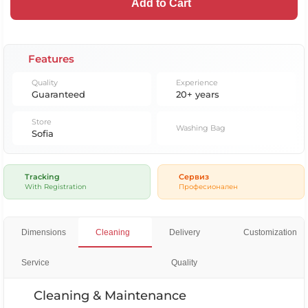
Add to Cart
Features
Quality
Experience
Guaranteed
20+ years
Store
Washing Bag
Sofia
Tracking
Сервиз
With Registration
Професионален
Dimensions
Cleaning
Delivery
Customization
Service
Quality
Cleaning & Maintenance