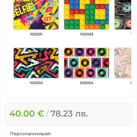
102001
102003
102
102002
102004
102
40.00 €
78.23 лв.
Персонализирай: