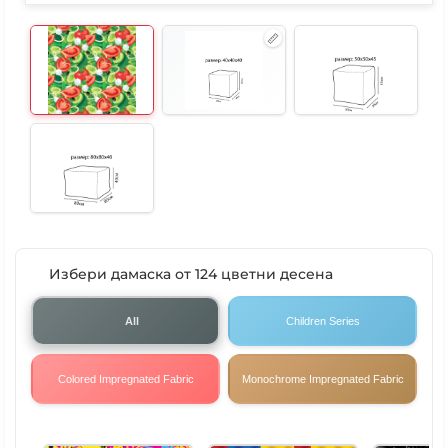
Избери дамаска от 124 цветни десена
All
Children Series
Colored Impregnated Fabric
Monochrome Impregnated Fabric