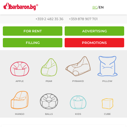
BG
/
EN
+359 2 482 35 36
+359 878 907 701
FOR RENT
ADVERTISING
FILLING
PROMOTIONS
APPLE
PEAR
PYRAMID
PILLOW
MANGO
BALLS
KIDS
CUBE