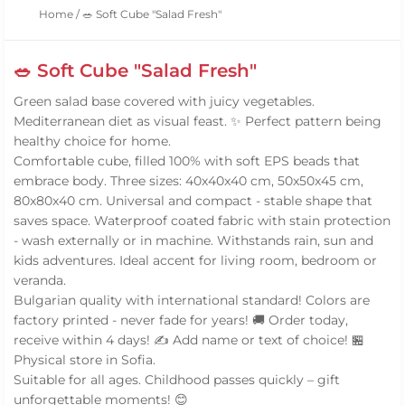
Home
/
🥗 Soft Cube "Salad Fresh"
🥗 Soft Cube "Salad Fresh"
Green salad base covered with juicy vegetables.
Mediterranean diet as visual feast. ✨ Perfect pattern being
healthy choice for home.
Comfortable cube, filled 100% with soft EPS beads that
embrace body. Three sizes: 40x40x40 cm, 50x50x45 cm,
80x80x40 cm. Universal and compact - stable shape that
saves space. Waterproof coated fabric with stain protection
- wash externally or in machine. Withstands rain, sun and
kids adventures. Ideal accent for living room, bedroom or
veranda.
Bulgarian quality with international standard! Colors are
factory printed - never fade for years! 🚚 Order today,
receive within 4 days! ✍️ Add name or text of choice! 🏪
Physical store in Sofia.
Suitable for all ages. Childhood passes quickly – gift
unforgettable moments! 😊