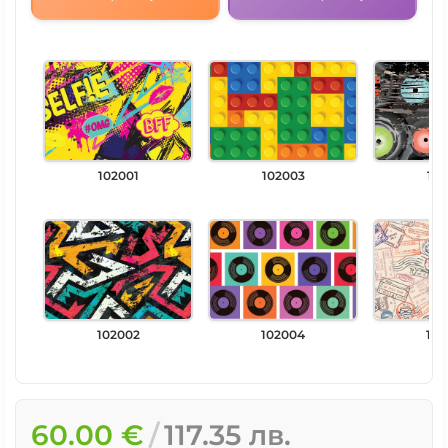
102001
102003
102
102002
102004
102
60.00 €
117.35 лв.