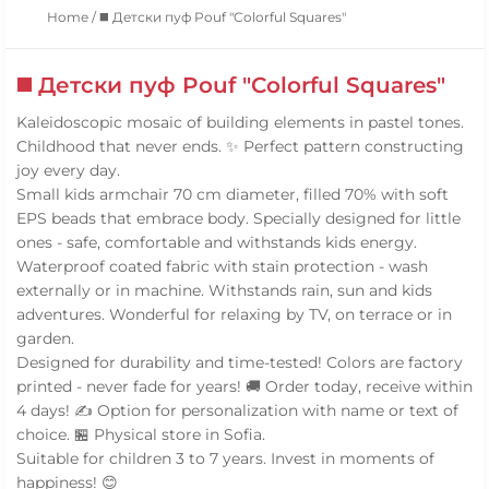
Home
/
◼️ Детски пуф Pouf "Colorful Squares"
◼️ Детски пуф Pouf "Colorful Squares"
Kaleidoscopic mosaic of building elements in pastel tones.
Childhood that never ends. ✨ Perfect pattern constructing
joy every day.
Small kids armchair 70 cm diameter, filled 70% with soft
EPS beads that embrace body. Specially designed for little
ones - safe, comfortable and withstands kids energy.
Waterproof coated fabric with stain protection - wash
externally or in machine. Withstands rain, sun and kids
adventures. Wonderful for relaxing by TV, on terrace or in
garden.
Designed for durability and time-tested! Colors are factory
printed - never fade for years! 🚚 Order today, receive within
4 days! ✍️ Option for personalization with name or text of
choice. 🏪 Physical store in Sofia.
Suitable for children 3 to 7 years. Invest in moments of
happiness! 😊