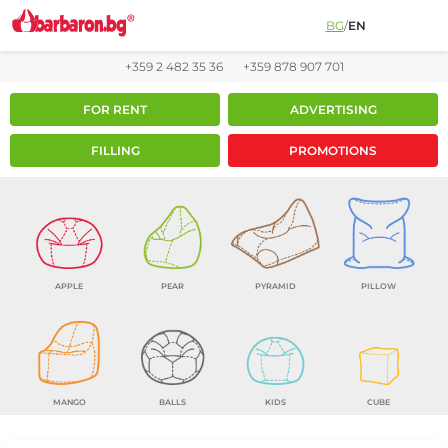
BG
/
EN
+359 2 482 35 36
+359 878 907 701
FOR RENT
ADVERTISING
FILLING
PROMOTIONS
APPLE
PEAR
PYRAMID
PILLOW
MANGO
BALLS
KIDS
CUBE