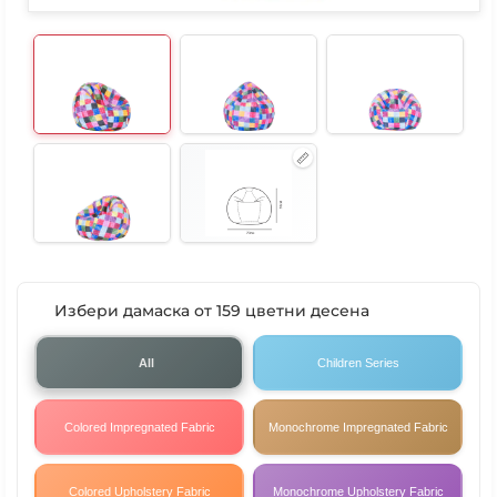
Избери дамаска от 159 цветни десена
All
Children Series
Colored Impregnated Fabric
Monochrome Impregnated Fabric
Colored Upholstery Fabric
Monochrome Upholstery Fabric