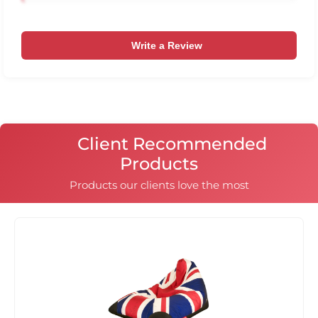
Write a Review
Client Recommended
Products
Products our clients love the most