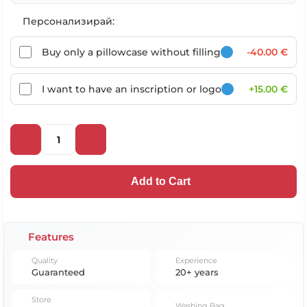
Персонализирай:
Buy only a pillowcase without filling
-40.00 €
I want to have an inscription or logo
+15.00 €
Add to Cart
Features
Quality
Experience
Guaranteed
20+ years
Store
Washing Bag