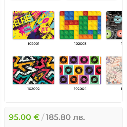
102001
102003
102
102002
102004
102
95.00 €
185.80 лв.