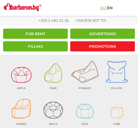
BG
/
EN
+359 2 482 35 36
+359 878 907 701
FOR RENT
ADVERTISING
FILLING
PROMOTIONS
APPLE
PEAR
PYRAMID
PILLOW
MANGO
BALLS
KIDS
CUBE