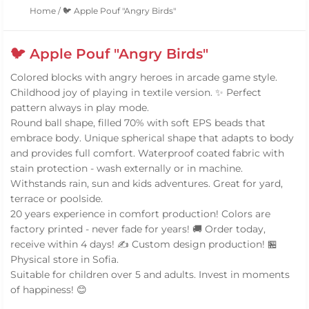
Home
/
🐦 Apple Pouf "Angry Birds"
🐦 Apple Pouf "Angry Birds"
Colored blocks with angry heroes in arcade game style.
Childhood joy of playing in textile version. ✨ Perfect
pattern always in play mode.
Round ball shape, filled 70% with soft EPS beads that
embrace body. Unique spherical shape that adapts to body
and provides full comfort. Waterproof coated fabric with
stain protection - wash externally or in machine.
Withstands rain, sun and kids adventures. Great for yard,
terrace or poolside.
20 years experience in comfort production! Colors are
factory printed - never fade for years! 🚚 Order today,
receive within 4 days! ✍️ Custom design production! 🏪
Physical store in Sofia.
Suitable for children over 5 and adults. Invest in moments
of happiness! 😊