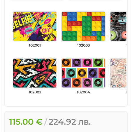
102001
102003
102
102002
102004
102
115.00 €
224.92 лв.