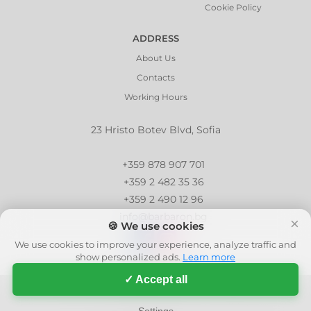
Cookie Policy
ADDRESS
About Us
Contacts
Working Hours
23 Hristo Botev Blvd, Sofia
+359 878 907 701
+359 2 482 35 36
+359 2 490 12 96
info@barbaron.bg
×
🍪 We use cookies
We use cookies to improve your experience, analyze traffic and
show personalized ads.
Learn more
✓ Accept all
© 2006 - 2026 - Barbaron.bg, All Rights Reserved
| This site is protected by reCAPTCHA and the Google
Privacy Policy
and