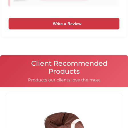
Write a Review
Client Recommended
Products
Products our clients love the most