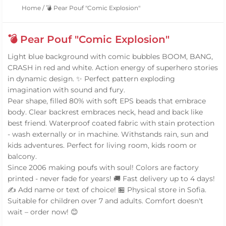
Home
/
💣 Pear Pouf "Comic Explosion"
💣 Pear Pouf "Comic Explosion"
Light blue background with comic bubbles BOOM, BANG,
CRASH in red and white. Action energy of superhero stories
in dynamic design. ✨ Perfect pattern exploding
imagination with sound and fury.
Pear shape, filled 80% with soft EPS beads that embrace
body. Clear backrest embraces neck, head and back like
best friend. Waterproof coated fabric with stain protection
- wash externally or in machine. Withstands rain, sun and
kids adventures. Perfect for living room, kids room or
balcony.
Since 2006 making poufs with soul! Colors are factory
printed - never fade for years! 🚚 Fast delivery up to 4 days!
✍️ Add name or text of choice! 🏪 Physical store in Sofia.
Suitable for children over 7 and adults. Comfort doesn't
wait – order now! 😊