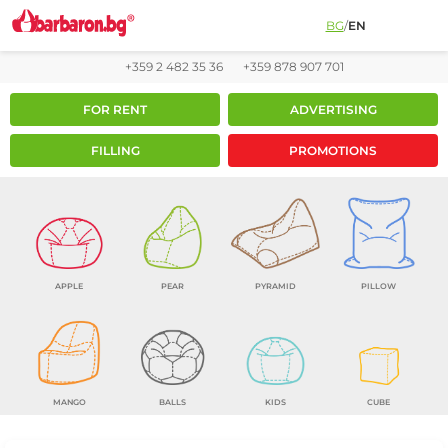
BG
/
EN
+359 2 482 35 36
+359 878 907 701
FOR RENT
ADVERTISING
FILLING
PROMOTIONS
APPLE
PEAR
PYRAMID
PILLOW
MANGO
BALLS
KIDS
CUBE