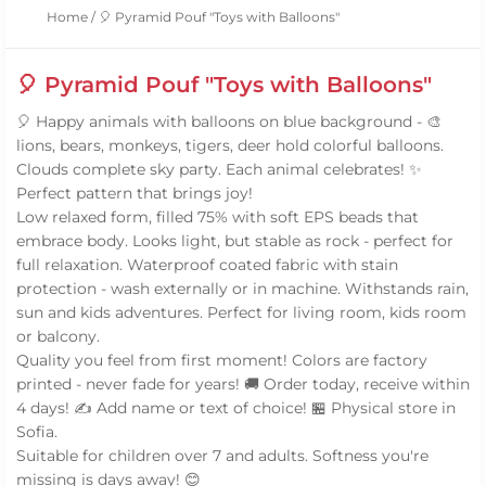
Home
/
🎈 Pyramid Pouf "Toys with Balloons"
🎈 Pyramid Pouf "Toys with Balloons"
🎈 Happy animals with balloons on blue background - 🎨
lions, bears, monkeys, tigers, deer hold colorful balloons.
Clouds complete sky party. Each animal celebrates! ✨
Perfect pattern that brings joy!
Low relaxed form, filled 75% with soft EPS beads that
embrace body. Looks light, but stable as rock - perfect for
full relaxation. Waterproof coated fabric with stain
protection - wash externally or in machine. Withstands rain,
sun and kids adventures. Perfect for living room, kids room
or balcony.
Quality you feel from first moment! Colors are factory
printed - never fade for years! 🚚 Order today, receive within
4 days! ✍️ Add name or text of choice! 🏪 Physical store in
Sofia.
Suitable for children over 7 and adults. Softness you're
missing is days away! 😊