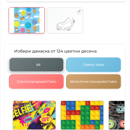
Избери дамаска от 124 цветни десена
All
Children Series
Colored Impregnated Fabric
Monochrome Impregnated Fabric