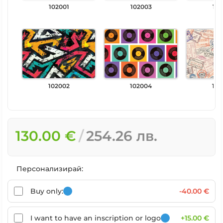
102001
102003
102
102002
102004
102
130.00 €
254.26 лв.
Персонализирай:
Buy only:
-40.00 €
I want to have an inscription or logo
+15.00 €