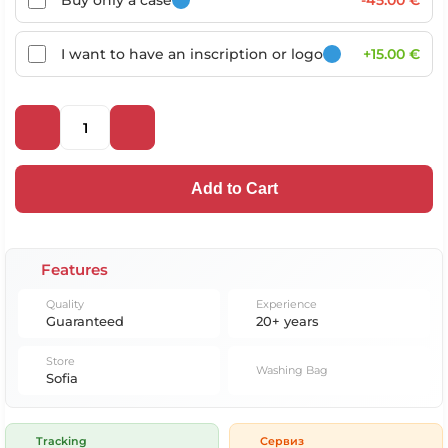
Buy only a case
-45.00 €
I want to have an inscription or logo
+15.00 €
Add to Cart
Features
Quality
Experience
Guaranteed
20+ years
Store
Washing Bag
Sofia
Tracking
Сервиз