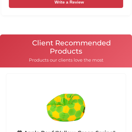
Write a Review
Client Recommended
Products
Products our clients love the most