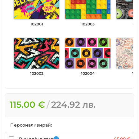
102001
102003
102
102002
102004
102
115.00 €
224.92 лв.
Персонализирай: