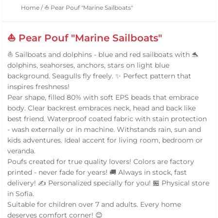
Home
/
⛵ Pear Pouf "Marine Sailboats"
⛵ Pear Pouf "Marine Sailboats"
⛵ Sailboats and dolphins - blue and red sailboats with 🐬
dolphins, seahorses, anchors, stars on light blue
background. Seagulls fly freely. ✨ Perfect pattern that
inspires freshness!
Pear shape, filled 80% with soft EPS beads that embrace
body. Clear backrest embraces neck, head and back like
best friend. Waterproof coated fabric with stain protection
- wash externally or in machine. Withstands rain, sun and
kids adventures. Ideal accent for living room, bedroom or
veranda.
Poufs created for true quality lovers! Colors are factory
printed - never fade for years! 🚚 Always in stock, fast
delivery! ✍️ Personalized specially for you! 🏪 Physical store
in Sofia.
Suitable for children over 7 and adults. Every home
deserves comfort corner! 😊