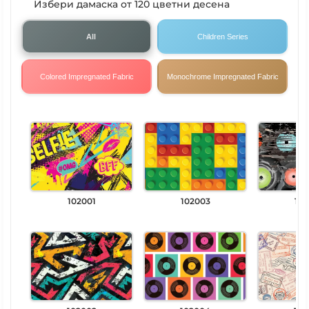
Избери дамаска от 120 цветни десена
All
Children Series
Colored Impregnated Fabric
Monochrome Impregnated Fabric
102001
102003
102