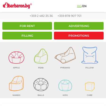
BG
/
EN
+359 2 482 35 36
+359 878 907 701
FOR RENT
ADVERTISING
FILLING
PROMOTIONS
APPLE
PEAR
PYRAMID
PILLOW
MANGO
BALLS
KIDS
CUBE