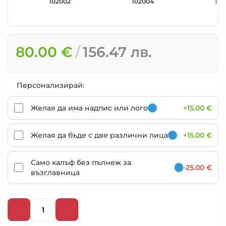
102002
102004
102
80.00 €
156.47 лв.
Персонализирай:
Желая да има надпис или лого
+15.00 €
Желая да бъде с две различни лица
+15.00 €
Само калъф без пълнеж за
-25.00 €
възглавница