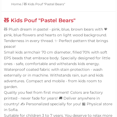
Home
/
🧸 Kids Pouf "Pastel Bears"
🧸 Kids Pouf "Pastel Bears"
🧸 Plush dream in pastel - pink, blue, brown bears with 💗
pink, blue flowers and hearts on light wood background.
Tenderness in every thread. ✨ Perfect pattern that brings
peace!
Small kids armchair 70 cm diameter, filled 70% with soft
EPS beads that embrace body. Specially designed for little
ones - safe, comfortable and withstands kids energy.
Waterproof coated fabric with stain protection - wash
externally or in machine. Withstands rain, sun and kids
adventures. Compact and mobile - from kids room to
garden.
Quality you feel from first moment! Colors are factory
printed - never fade for years! 🚚 Deliver anywhere in
country! ✍️ Personalized specially for you! 🏪 Physical store
in Sofia.
Suitable for children 3 to 7 years. You deserve to relax more