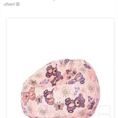
often! 😊