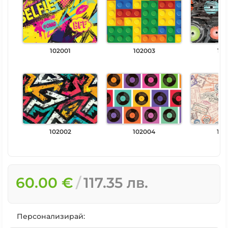
102001
102003
102
102002
102004
102
60.00 €
117.35 лв.
Персонализирай: