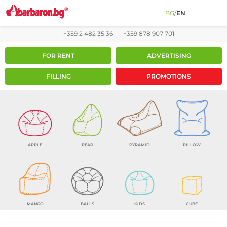
BG
/
EN
+359 2 482 35 36
+359 878 907 701
FOR RENT
ADVERTISING
FILLING
PROMOTIONS
APPLE
PEAR
PYRAMID
PILLOW
MANGO
BALLS
KIDS
CUBE