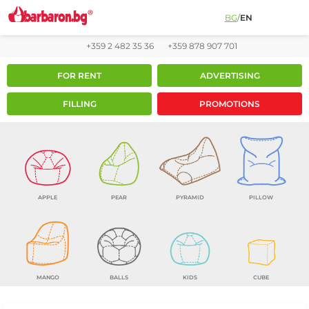
BG
/
EN
+359 2 482 35 36
+359 878 907 701
FOR RENT
ADVERTISING
FILLING
PROMOTIONS
APPLE
PEAR
PYRAMID
PILLOW
MANGO
BALLS
KIDS
CUBE