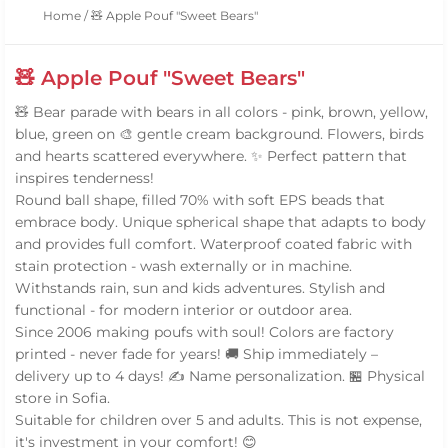
Home
/
🧸 Apple Pouf "Sweet Bears"
🧸 Apple Pouf "Sweet Bears"
🧸 Bear parade with bears in all colors - pink, brown, yellow,
blue, green on 🎨 gentle cream background. Flowers, birds
and hearts scattered everywhere. ✨ Perfect pattern that
inspires tenderness!
Round ball shape, filled 70% with soft EPS beads that
embrace body. Unique spherical shape that adapts to body
and provides full comfort. Waterproof coated fabric with
stain protection - wash externally or in machine.
Withstands rain, sun and kids adventures. Stylish and
functional - for modern interior or outdoor area.
Since 2006 making poufs with soul! Colors are factory
printed - never fade for years! 🚚 Ship immediately –
delivery up to 4 days! ✍️ Name personalization. 🏪 Physical
store in Sofia.
Suitable for children over 5 and adults. This is not expense,
it's investment in your comfort! 😊