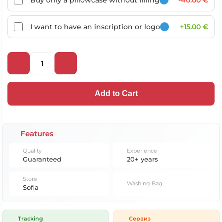
Buy only a pillowcase without filling
-40.00 €
I want to have an inscription or logo
+15.00 €
Add to Cart
Features
Quality
Experience
Guaranteed
20+ years
Store
Washing Bag
Sofia
Tracking
Сервиз