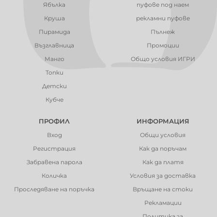
Ябълка
пуфове под наем
Круша
рекламни пуфове
Пирамида
Пълнеж
Възглавница
Промоции
Манго
Общо условия ИГРИ
Топки
Детски
Кубче
ПРОФИЛ
ИНФОРМАЦИЯ
Вход
Общи условия
Регистрация
Как да поръчам
Забравена парола
Как да платя
Количка
Условия за доставка
Проследяване на поръчка
Връщане на стоки
Рекламации
Политика за