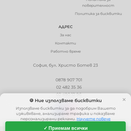
поверителност
Политика за бисквитки
АДРЕС
За нас
Контакти
Работно време
София, бул. Христо Ботев 23
0878 907 701
02 482 35 36
02 490 12 96
×
🍪 Ние използваме бисквитки
info@barbaron.bg
Използваме бисквитки за да подобрим Вашето
изживяване, анализираме трафика и показваме
персонализирани реклами.
Научете повече
✓ Приемам всички