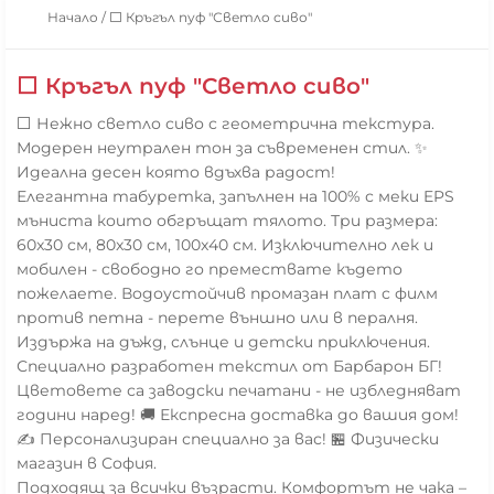
Начало
/
⬜ Кръгъл пуф "Светло сиво"
⬜ Кръгъл пуф "Светло сиво"
⬜ Нежно светло сиво с геометрична текстура.
Модерен неутрален тон за съвременен стил. ✨
Идеална десен която вдъхва радост!
Елегантна табуретка, запълнен на 100% с меки EPS
мъниста които обгръщат тялото. Три размера:
60x30 см, 80x30 см, 100x40 см. Изключително лек и
мобилен - свободно го премествате където
пожелаете. Водоустойчив промазан плат с филм
против петна - перете външно или в пералня.
Издържа на дъжд, слънце и детски приключения.
Специално разработен текстил от Барбарон БГ!
Цветовете са заводски печатани - не избледняват
години наред! 🚚 Експресна доставка до вашия дом!
✍️ Персонализиран специално за вас! 🏪 Физически
магазин в София.
Подходящ за всички възрасти. Комфортът не чака –