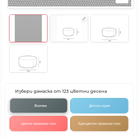
Избери дамаска от 123 цветни десена
Всички
Детска серия
Цветен промазан плат
Едноцветен промазан плат