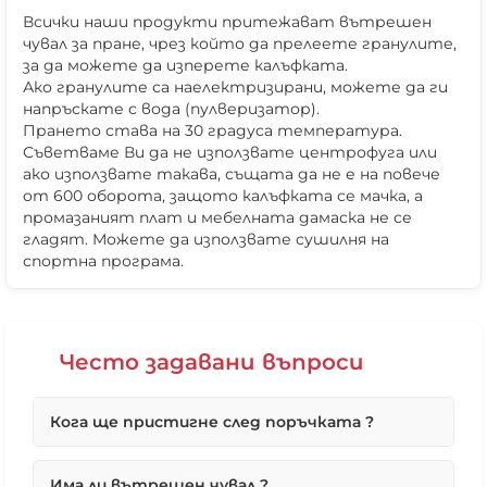
Всички наши продукти притежават вътрешен
чувал за пране, чрез който да прелеете гранулите,
за да можете да изперете калъфката.
Ако гранулите са наелектризирани, можете да ги
напръскате с вода (пулверизатор).
Прането става на 30 градуса температура.
Съветваме Ви да не използвате центрофуга или
ако използвате такава, същата да не е на повече
от 600 оборота, защото калъфката се мачка, а
промазаният плат и мебелната дамаска не се
гладят. Можете да използвате сушилня на
спортна програма.
❌ Няма да виждаш персонални оферти
❌ Няма да получиш специални отстъпки
❌ Сайтът няма да помни избора ти
Често задавани въпроси
Кога ще пристигне след поръчката ?
Първо ще потвърдим вашата поръчка възможно
Има ли вътрешен чувал ?