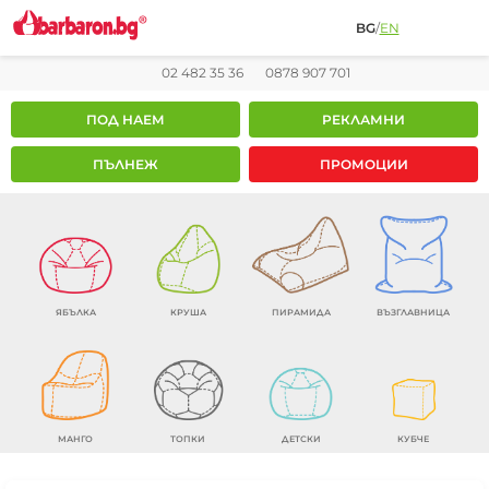
BG
/
EN
02 482 35 36
0878 907 701
ПОД НАЕМ
РЕКЛАМНИ
ПЪЛНЕЖ
ПРОМОЦИИ
ЯБЪЛКА
КРУША
ПИРАМИДА
ВЪЗГЛАВНИЦА
МАНГО
ТОПКИ
ДЕТСКИ
КУБЧЕ