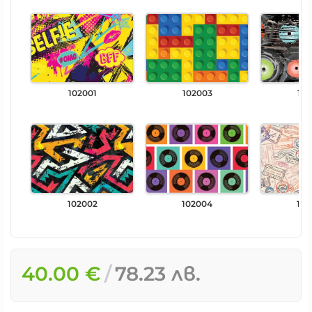
102001
102003
102
102002
102004
102
40.00 €
78.23 лв.