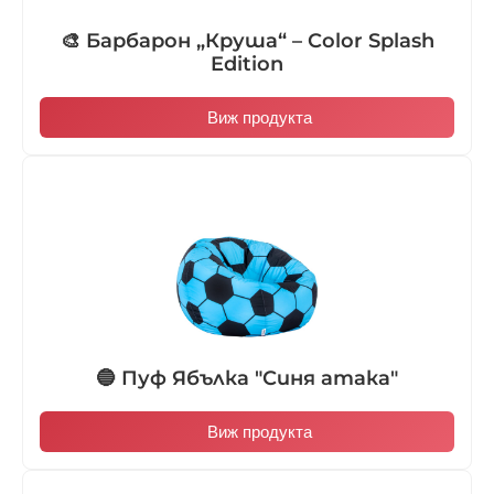
🎨 Барбарон „Круша“ – Color Splash
Edition
Виж продукта
🔵 Пуф Ябълка "Синя атака"
Виж продукта