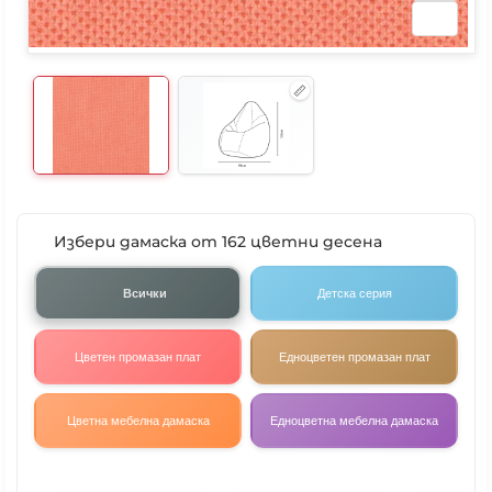
Избери дамаска от 162 цветни десена
Всички
Детска серия
Цветен промазан плат
Едноцветен промазан плат
Цветна мебелна дамаска
Едноцветна мебелна дамаска