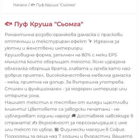
Начало
/
🐟 Пуф Круша "Сьомга"
🐟 Пуф Круша "Сьомга"
Романтична розово-оранжева дамаска с праскови
оттенъци и текстуриран ефект 🦩 Идеална за
уютни и женствени интериори.
Крушовидна форма, запълнен на 80% с меки EPS
мъниста които обгръщат тялото. Ясно изразена
облегалка обгръща врата, главата и гръба като най-
добрия приятел. Висококачествена мебелна дамаска
- мека, приятна на допир. За вътрешна употреба.
Стилен и функционален - за модерен интериор или
открита зона.
Нашият текстил е тестван от хиляди щастливи
клиенти! Цветовете са заводски печатани - не
избледняват години наред! 🚚 Доставяме навсякъде в
страната! ✍️ Възможност за персонализация с име
или текст по избор. 🏪 Физически магазин в София.
Подходящ за деца над 7 години и възрастни. Вашето