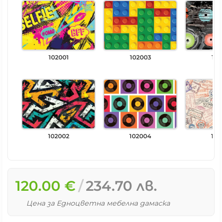
102001
102003
102
102002
102004
102
120.00 €
234.70 лв.
Цена за Едноцветна мебелна дамаска