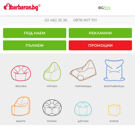
BG
/
EN
02 482 35 36
0878 907 701
ПОД НАЕМ
РЕКЛАМНИ
ПЪЛНЕЖ
ПРОМОЦИИ
ЯБЪЛКА
КРУША
ПИРАМИДА
ВЪЗГЛАВНИЦА
МАНГО
ТОПКИ
ДЕТСКИ
КУБЧЕ