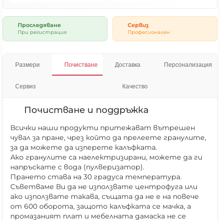
Проследяване
Сервиз
При регистрация
Професионален
Размери
Почистване
Доставка
Персонализация
Сервиз
Качество
Почистване и поддръжка
Всички наши продукти притежават вътрешен
чувал за пране, чрез който да прелеете гранулите,
за да можете да изперете калъфката.
Ако гранулите са наелектризирани, можете да ги
напръскате с вода (пулверизатор).
Прането става на 30 градуса температура.
Съветваме Ви да не използвате центрофуга или
ако използвате такава, същата да не е на повече
от 600 оборота, защото калъфката се мачка, а
промазаният плат и мебелната дамаска не се