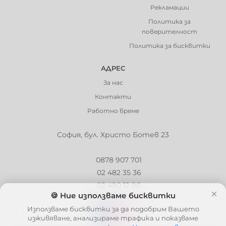
Рекламации
Политика за
поверителност
Политика за бисквитки
АДРЕС
За нас
Контакти
Работно време
София, бул. Христо Ботев 23
0878 907 701
02 482 35 36
02 490 12 96
×
🍪 Ние използваме бисквитки
info@barbaron.bg
Използваме бисквитки за да подобрим Вашето
изживяване, анализираме трафика и показваме