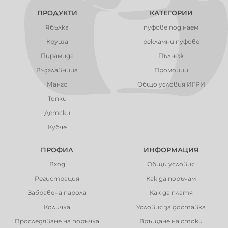
ПРОДУКТИ
КАТЕГОРИИ
Ябълка
пуфове под наем
Круша
рекламни пуфове
Пирамида
Пълнеж
Възглавница
Промоции
Манго
Общо условия ИГРИ
Топки
Детски
Кубче
ПРОФИЛ
ИНФОРМАЦИЯ
Вход
Общи условия
Регистрация
Как да поръчам
Забравена парола
Как да платя
Количка
Условия за доставка
Проследяване на поръчка
Връщане на стоки