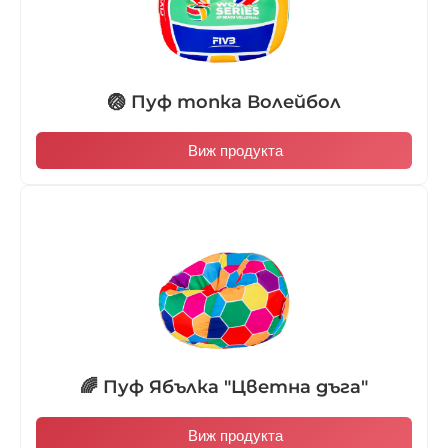
🏐 Пуф топка Волейбол
Виж продукта
🌈 Пуф Ябълка "Цветна дъга"
Виж продукта