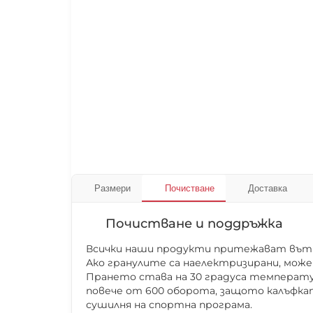
Размери
Почистване
Доставка
Почистване и поддръжка
Всички наши продукти притежават вътре
Ако гранулите са наелектризирани, може
Прането става на 30 градуса температур
повече от 600 оборота, защото калъфкат
сушилня на спортна програма.