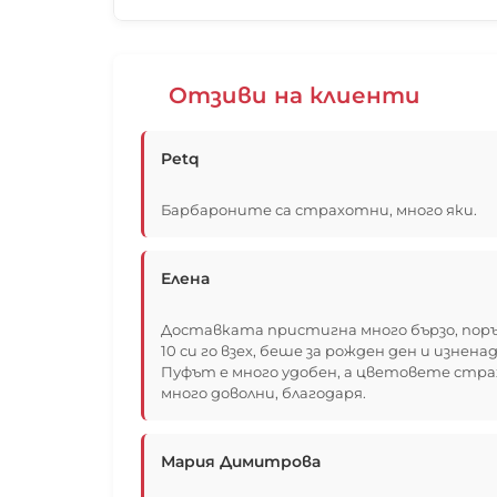
Отзиви на клиенти
Petq
Барбароните са страхотни, много яки.
Елена
Доставката пристигна много бързо, поръч
10 си го взех, беше за рожден ден и изне
Пуфът е много удобен, а цветовете стра
много доволни, благодаря.
Мария Димитрова