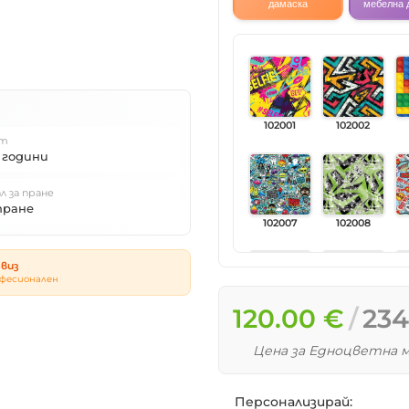
дамаска
мебелна 
102001
102002
т
 години
л за пране
пране
102007
102008
виз
фесионален
120.00 €
234
102013
102014
Цена за Едноцветна м
Персонализирай: