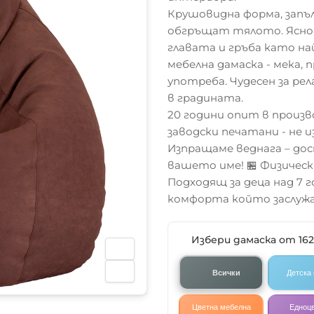
Крушовидна форма, запъ
обгръщат тялото. Ясно 
главата и гръба като н
мебелна дамаска - мека,
употреба. Чудесен за ре
в градината.
20 години опит в произ
заводски печатани - не и
Изпращаме веднага – дос
вашето име! 🏪 Физическ
Подходящ за деца над 7 
комфорта който заслужа
Избери дамаска от 16
Всички
Детска
Цветна мебелна
Едноц