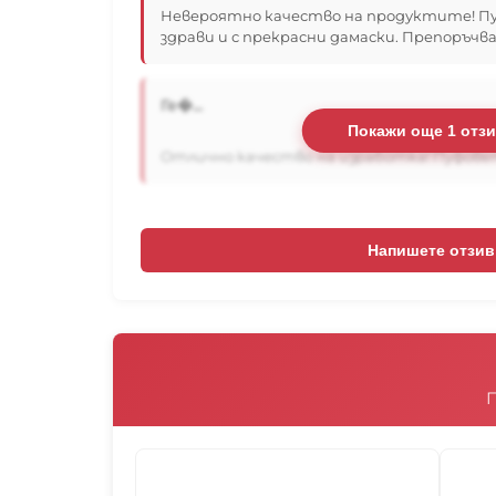
Невероятно качество на продуктите! Пу
здрави и с прекрасни дамаски. Препоръчва
Ге�...
Покажи още 1 отз
Отлично качество на изработка! Пуфовете
Напишете отзив