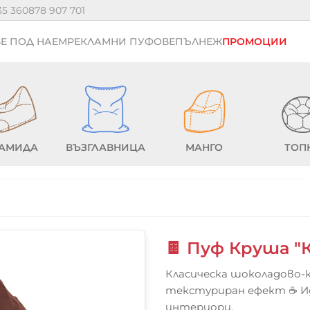
35 36
0878 907 701
Е ПОД НАЕМ
РЕКЛАМНИ ПУФОВЕ
ПЪЛНЕЖ
ПРОМОЦИИ
АМИДА
ВЪЗГЛАВНИЦА
МАНГО
ТОП
🍫 Пуф Круша "
Класическа шоколадово-
текстуриран ефект ☕ И
интериори.