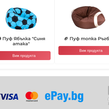
103013
103014
 Пуф Ябълка "Синя
🏈 Пуф топка Ръг
104004
104005
атака"
Виж продукта
Виж продукта
104010
104011
104016
104017