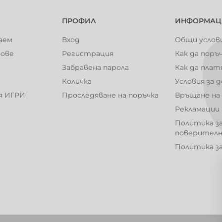
101001
101002
ПРОФИЛ
ИНФОРМАЦ
аем
Вход
Общи услов
фове
Регистрация
Как да поръ
Забравена парола
Как да плат
101007
101008
Количка
Условия за 
я ИГРИ
Проследяване на поръчка
Връщане на
Рекламации
Политика з
101014
101015
поверител
Политика з
101020
101021