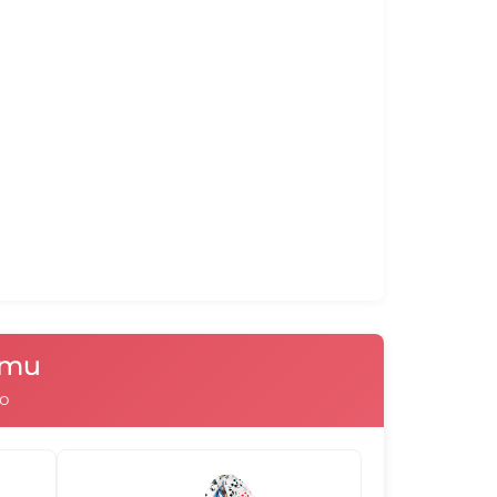
ради която не слагаме гранулите в чувал
мално удобен барбарона е необходимо
 се движат свободно в калъфката и при
105013
105014
105015
105016
илно формата на тялото. Ако има
улите са в него, то те заемат формата
получават се въздушни джобове,
те се ограничава и пуфът става
ъзглавница 180х140 и Плажна възглавница
105019
105020
105021
105022
 чували в които гранулите са вътре в
тях наместването на гранулите е
ратната или правоъгълната им форма.
103003
103004
103005
103006
нти
о
103009
103010
103011
103012