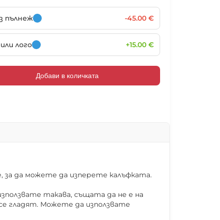
102021
102022
102023
102024
ез пълнеж
-45.00 €
или лого
+15.00 €
102027
102028
102029
102030
Добави в количката
102033
102034
102035
102036
102039
102040
102041
102042
 за да можете да изперете калъфката.
зползвате такава, същата да не е на
 се гладят. Можете да използвате
102045
102046
102047
102048