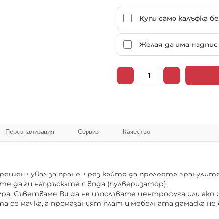
102019
102020
Купи само калъфка б
Желая да има надпис 
102025
102026
102031
102032
Персонализация
Сервиз
Качество
102037
102038
шен чувал за пране, чрез който да прелеете гранулите,
те да ги напръскате с вода (пулверизатор).
а. Съветваме Ви да не използвате центрофуга или ако и
а се мачка, а промазаният плат и мебелната дамаска не
102043
102044
❌ Няма да виждаш персонални оферти