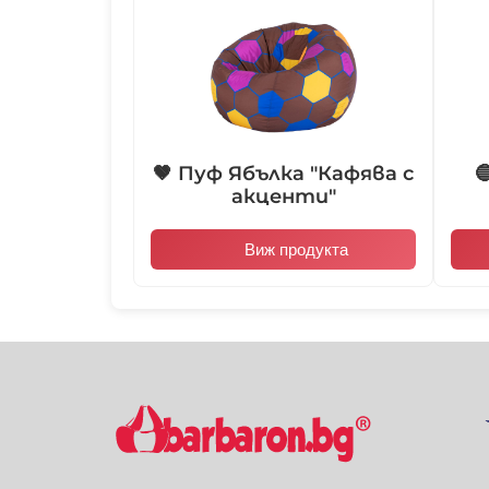
🤎 Пуф Ябълка "Кафява с

акценти"
Виж продукта