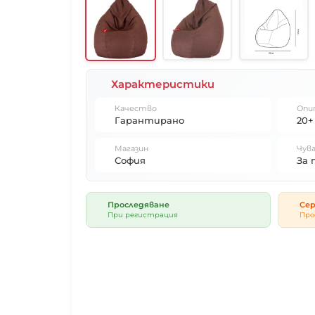
Характеристики
Качество
Опи
Гарантирано
20+
Магазин
Чува
София
За 
Проследяване
Сер
При регистрация
Про