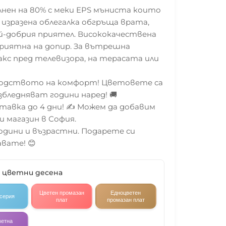
лнен на 80% с меки EPS мъниста които
изразена облегалка обгръща врата,
ай-добрия приятел. Висококачествена
 приятна на допир. За вътрешна
лакс пред телевизора, на терасата или
водството на комфорт! Цветовете са
збледняват години наред! 🚚
тавка до 4 дни! ✍️ Можем да добавим
и магазин в София.
години и възрастни. Подарете си
вате! 😊
2 цветни десена
Цветен промазан
Едноцветен
 серия
плат
промазан плат
ветна