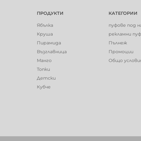
ПРОДУКТИ
КАТЕГОРИИ
Ябълка
пуфове под н
Круша
рекламни пу
Пирамида
Пълнеж
Възглавница
Промоции
Манго
Общо услови
Топки
Детски
Кубче