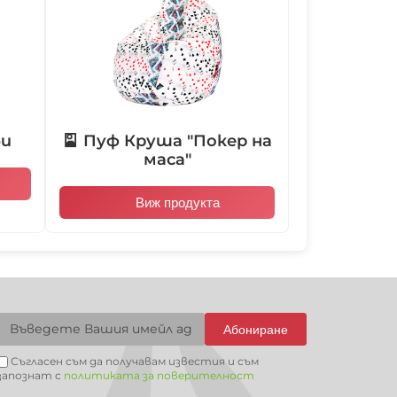
103015
104001
104002
104003
би
🎴 Пуф Круша "Покер на
104006
104007
104008
104009
маса"
Виж продукта
104012
104013
104014
104015
Абониране
104018
104019
104020
104021
Съгласен съм да получавам известия и съм
запознат с
политиката за поверителност