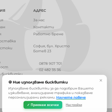
101003
101004
101005
101006
ИЯ
АДРЕС
ия
За нас
чам
Контакти
я
Работно време
101009
101010
101012
101013
доставка
София, бул. Христо
 стоки
Ботев 23
а
101016
101017
101018
101019
0878 907 701
ност
02 482 35 36
а бисквитки
02 490 12 96
×
🍪 Ние използваме бисквитки
info@barbaron.bg
Използваме бисквитки за да подобрим Вашето
101023
101024
101025
101026
изживяване, анализираме трафика и показваме
персонализирани реклами.
Научете повече
✓ Приемам всички
Настройки