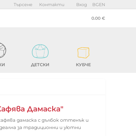
Търсене
Контакти
Вход
BG
EN
0.00 €
КИ
ДЕТСКИ
КУБЧЕ
Кафява Дамаска"
кафява дамаска с дълбок оттенък и
деална за традиционни и уютни