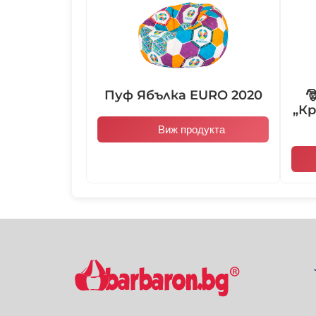
Пуф Ябълка EURO 2020

„Кр
Виж продукта