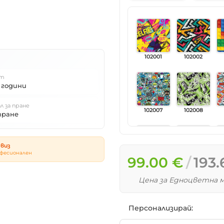
102001
102002
т
 години
л за пране
102007
102008
пране
виз
фесионален
99.00 €
193.
102013
102014
Цена за Едноцветна м
Персонализирай:
102019
102020