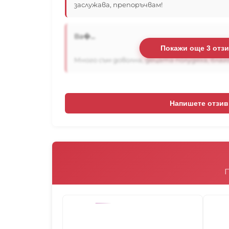
заслужава, препоръчвам!
Ва�...
Покажи още 3 отз
Много съм доволна, децата полудяха, благод
Напишете отзив