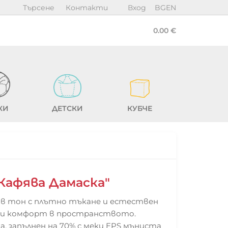
Търсене
Контакти
Вход
BG
EN
0.00 €
КИ
ДЕТСКИ
КУБЧЕ
"Кафява Дамаска"
яв тон с плътно тъкане и естествен
а и комфорт в пространството.
, запълнен на 70% с меки EPS мъниста