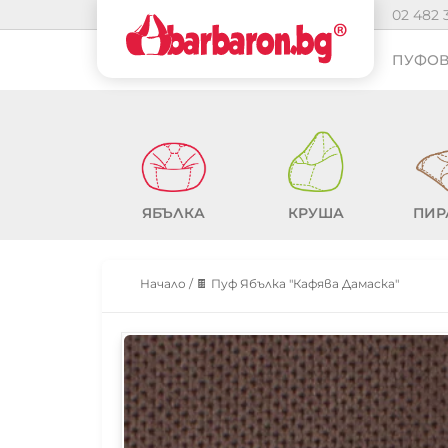
02 482 
ПУФОВ
ЯБЪЛКА
КРУША
ПИР
Начало
/
🍫 Пуф Ябълка "Кафява Дамаска"