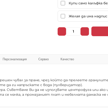
Купи само калъфка б
Желая да има надпис 
102025
102026
102031
102032
Персонализация
Сервиз
Качество
102037
102038
шен чувал за пране, чрез който да прелеете гранулите,
те да ги напръскате с вода (пулверизатор).
а. Съветваме Ви да не използвате центрофуга или ако и
а се мачка, а промазаният плат и мебелната дамаска не
102043
102044
❌ Няма да виждаш персонални оферти