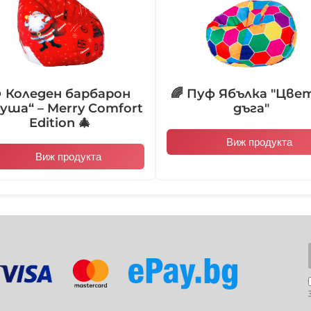
103015
104001
 Коледен барбарон
🌈 Пуф Ябълка "Цве
104007
104008
уша“ – Merry Comfort
дъга"
Edition 🎄
Виж продукта
Виж продукта
104013
104014
104019
104020