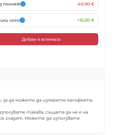
ез пълнеж
-40.00 €
или лого
+15.00 €
102027
102028
102029
102030
Добави в количката
102033
102034
102035
102036
102039
102040
102041
102042
 за да можете да изперете калъфката.
зползвате такава, същата да не е на
 се гладят. Можете да използвате
102045
102046
102047
102048