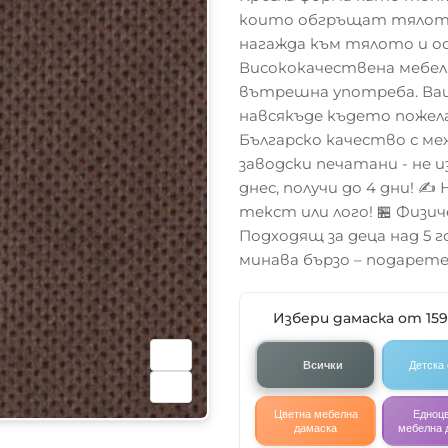
които обгръщат тялото.
нагажда към тялото и о
Висококачествена мебелн
вътрешна употреба. Ваш
навсякъде където пожел
Българско качество с м
заводски печатани - не 
днес, получи до 4 дни! ✍
текст или лого! 🏪 Физич
Подходящ за деца над 5
минава бързо – подарете
Избери дамаска от 15
Всички
Детска
Цветна мебелна
Едноц
дамаска
мебелна 