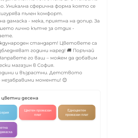
 Уникална сферична форма която се
сигурява пълен комфорт.
а дамаска - мека, приятна на допир. За
ето лично кътче за отдих -
аете.
еждународен стандарт! Цветовете са
избледняват години наред! 🚚 Поръчай
️ Направете го ваш – можем да добавим
ески магазин в София.
 години и възрастни. Детството
 незабравими моменти! 😊
9 цветни десена
Цветен промазан
Едноцветен
 серия
плат
промазан плат
ветна
дамаска