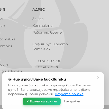
101006
101007
101008
101009
ИЯ
АДРЕС
ия
За нас
чам
Контакти
101013
101014
101015
101016
я
Работно време
доставка
София, бул. Христо
 стоки
Ботев 23
101019
101020
101021
101023
а
0878 907 701
ност
02 482 35 36
а бисквитки
02 490 12 96
×
🍪 Ние използваме бисквитки
info@barbaron.bg
101026
101027
101028
101029
Използваме бисквитки за да подобрим Вашето
изживяване, анализираме трафика и показваме
персонализирани реклами.
Научете повече
✓ Приемам всички
Настройки
101032
101033
101034
101035