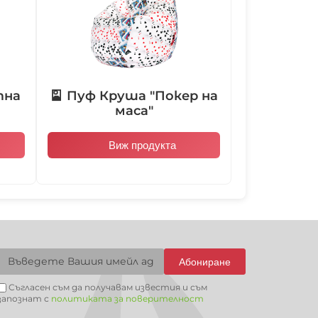
104002
104004
104005
104006
тна
🎴 Пуф Круша "Покер на
104009
104010
104011
104012
маса"
Виж продукта
104015
104016
104017
104018
104021
101001
101002
101003
Абониране
Съгласен съм да получавам известия и съм
запознат с
политиката за поверителност