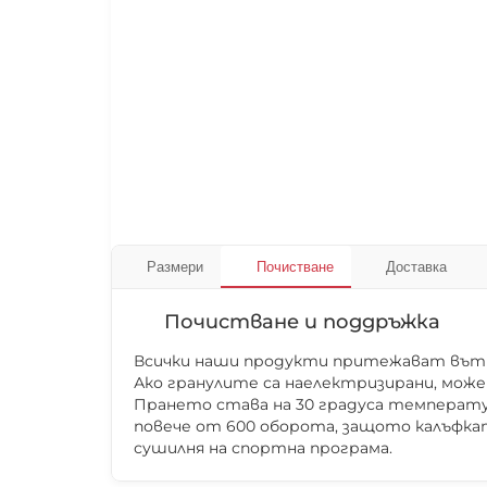
Размери
Почистване
Доставка
Почистване и поддръжка
Всички наши продукти притежават вътре
Ако гранулите са наелектризирани, може
Прането става на 30 градуса температур
повече от 600 оборота, защото калъфкат
сушилня на спортна програма.