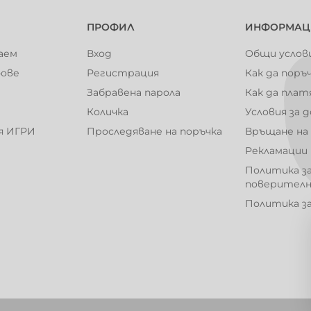
101004
101005
ПРОФИЛ
ИНФОРМАЦ
аем
Вход
Общи услов
фове
Регистрация
Как да поръ
101010
101012
Забравена парола
Как да плат
Количка
Условия за 
я ИГРИ
Проследяване на поръчка
Връщане на
Рекламации
101017
101018
Политика з
поверител
Политика з
101024
101025
101030
101031