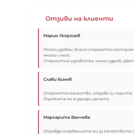
Отзиви на клиенти
Марин Георгиев
Много удобен, внася страхотно настрое
много с него.
Страхотна изработка, много здрав, цвет
Слави Бинев
Страхотно качество, струва си парите, 
Оценката ми е заради цената
Маргарита Ванчева
Оправда очакванията ми за качеството, 