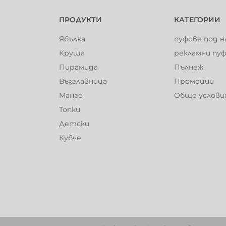
ПРОДУКТИ
КАТЕГОРИИ
Ябълка
пуфове под н
Круша
рекламни пу
Пирамида
Пълнеж
Възглавница
Промоции
Манго
Общо услови
Топки
Детски
Кубче