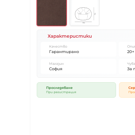
Характеристики
Качество
Опи
Гарантирано
20+
Магазин
Чува
София
За 
Проследяване
Сер
При регистрация
Про