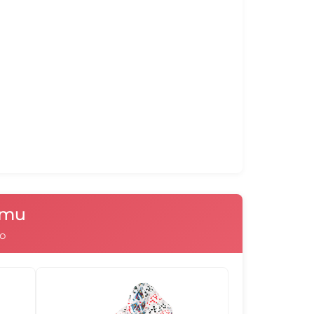
мално удобен барбарона е необходимо
 се движат свободно в калъфката и при
105015
105016
105017
105018
илно формата на тялото. Ако има
улите са в него, то те заемат формата
получават се въздушни джобове,
те се ограничава и пуфът става
ъзглавница 180х140 и Плажна възглавница
105021
105022
103001
103002
 чували в които гранулите са вътре в
тях наместването на гранулите е
ратната или правоъгълната им форма.
103005
103006
103007
103008
нти
о
103011
103012
103013
103014