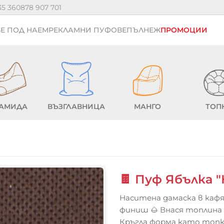
35 36
0878 907 701
Е ПОД НАЕМ
РЕКЛАМНИ ПУФОВЕ
ПЪЛНЕЖ
ПРОМОЦИИ
АМИДА
ВЪЗГЛАВНИЦА
МАНГО
ТОП
🍫 Пуф Ябълка 
Наситена дамаска в каф
финиш 🌰 Внася топлин
Кръгла форма като топка