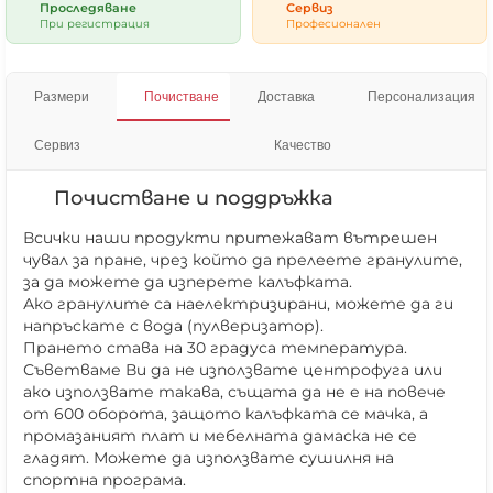
Проследяване
Сервиз
При регистрация
Професионален
Размери
Почистване
Доставка
Персонализация
Сервиз
Качество
Почистване и поддръжка
Всички наши продукти притежават вътрешен
чувал за пране, чрез който да прелеете гранулите,
за да можете да изперете калъфката.
Ако гранулите са наелектризирани, можете да ги
напръскате с вода (пулверизатор).
Прането става на 30 градуса температура.
Съветваме Ви да не използвате центрофуга или
ако използвате такава, същата да не е на повече
от 600 оборота, защото калъфката се мачка, а
промазаният плат и мебелната дамаска не се
гладят. Можете да използвате сушилня на
спортна програма.