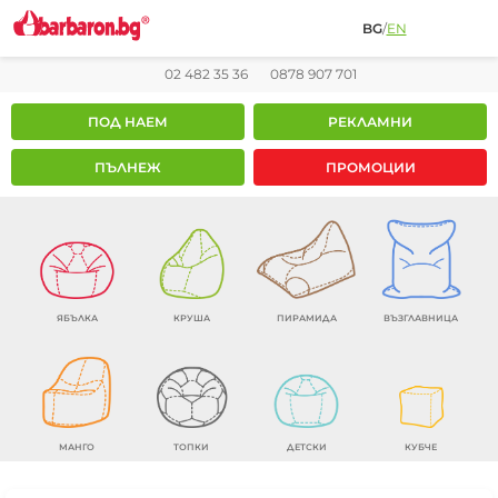
BG
/
EN
02 482 35 36
0878 907 701
ПОД НАЕМ
РЕКЛАМНИ
ПЪЛНЕЖ
ПРОМОЦИИ
ЯБЪЛКА
КРУША
ПИРАМИДА
ВЪЗГЛАВНИЦА
МАНГО
ТОПКИ
ДЕТСКИ
КУБЧЕ