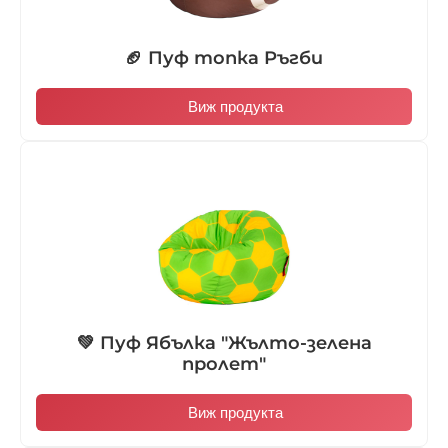
🏈 Пуф топка Ръгби
Виж продукта
💚 Пуф Ябълка "Жълто-зелена
пролет"
Виж продукта