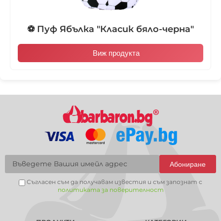
⚽ Пуф Ябълка "Класик бяло-черна"
Виж продукта
Абониране
Съгласен съм да получавам известия и съм запознат с
политиката за поверителност