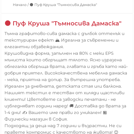
Начало
/
🌑 Пуф Круша "Тъмносива Дамаска"
🌑 Пуф Круша "Тъмносива Дамаска"
Тъмна графитово-сива дамаска с дълбок оттенък и
текстуриран ефект 🏔️ Идеална за съвременни и
елегантни обзавеждания.
Крушовидна форма, запълнен на 80% с меки EPS
мъниста които обгръщат тялото. Ясно изразена
облегалка обгръща врата, главата и гръба като най-
добрия приятел. Висококачествена мебелна дамаска
- мека, приятна на допир. За вътрешна употреба.
Идеален за дневната, детската стая или балкона.
Нашият текстил е тестван от хиляди щастливи
клиенти! Цветовете са заводски печатани - не
избледняват години наред! 🚚 Доставка до врата за
1-4 дни! ✍️ Вашето име прави го уникален! 🏪
Физически магазин в София.
Подходящ за деца над 7 години и възрастни. Не си
правете компромис с качеството на живота! 😊