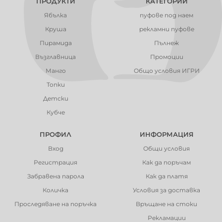
ПРОДУКТИ
КАТЕГОРИИ
Ябълка
пуфове под наем
Круша
рекламни пуфове
Пирамида
Пълнеж
Възглавница
Промоции
Манго
Общо условия ИГРИ
Топки
Детски
Кубче
ПРОФИЛ
ИНФОРМАЦИЯ
Вход
Общи условия
Регистрация
Как да поръчам
Забравена парола
Как да платя
Количка
Условия за доставка
Проследяване на поръчка
Връщане на стоки
Рекламации