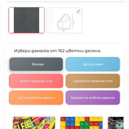
Избери дамаска от 162 цветни десена
Всички
Детска серия
Цветен промазан плат
Едноцветен промазан плат
Цветна мебелна дамаска
Едноцветна мебелна дамаска