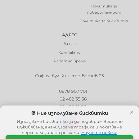
Политика за
поверителност
Политика за бисквитки
АДРЕС
За нас
Контакти
Работно време
София, бул. Христо Ботев 23
0878 907 701
02 482 35 36
02 490 12 96
×
🍪 Ние използваме бисквитки
info@barbaron.bg
Използваме бисквитки за да подобрим Вашето
изживяване, анализираме трафика и показваме
персонализирани реклами.
Научете повече