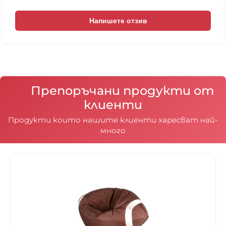
Напишете отзив
Препоръчани продукти от
клиенти
Продукти които нашите клиенти харесват най-
много