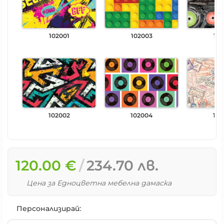
102001
102003
102
102002
102004
102
120.00 €
234.70 лв.
Цена за Едноцветна мебелна дамаска
Персонализирай: