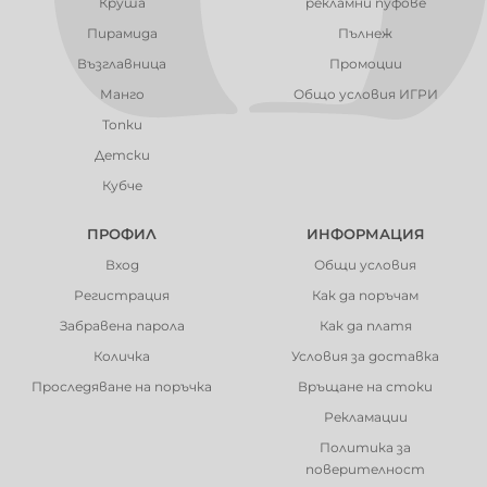
Круша
рекламни пуфове
Пирамида
Пълнеж
Възглавница
Промоции
Манго
Общо условия ИГРИ
Топки
Детски
Кубче
ПРОФИЛ
ИНФОРМАЦИЯ
Вход
Общи условия
Регистрация
Как да поръчам
Забравена парола
Как да платя
Количка
Условия за доставка
Проследяване на поръчка
Връщане на стоки
Рекламации
Политика за
поверителност