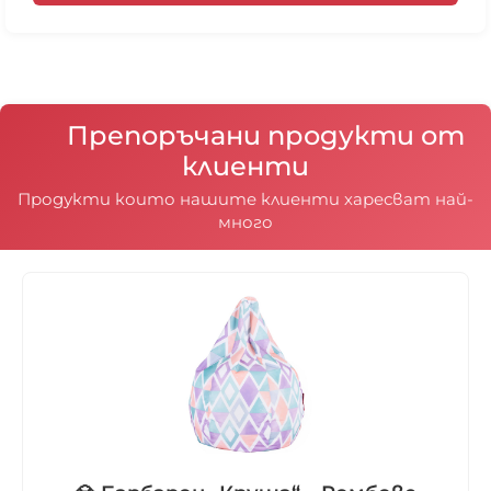
различно, поради квадратната или
правоъгълната им форма.
Препоръчани продукти от
клиенти
Продукти които нашите клиенти харесват най-
много