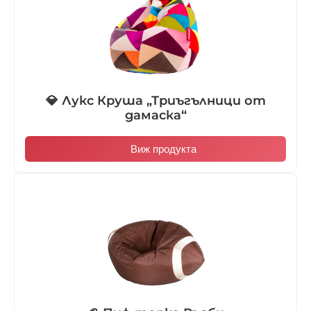
💎 Лукс Круша „Триъгълници от
дамаска“
Виж продукта