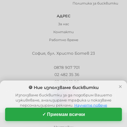
Политика за бисквитки
АДРЕС
За нас
Контакти
Работно време
София, бул. Христо Ботев 23
0878 907 701
02 482 35 36
02 490 12 96
×
🍪 Ние използваме бисквитки
info@barbaron.bg
Използваме бисквитки за да подобрим Вашето
изживяване, анализираме трафика и показваме
персонализирани реклами.
Научете повече
✓ Приемам всички
© 2006 - 2026 - Barbaron.bg, Всички права запазени
| This site is protected by reCAPTCHA and the Google
Privacy Policy
and