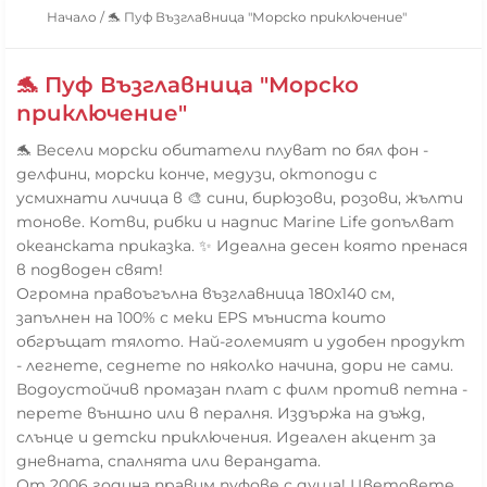
Начало
/
🐬 Пуф Възглавница "Морско приключение"
🐬 Пуф Възглавница "Морско
приключение"
🐬 Весели морски обитатели плуват по бял фон -
делфини, морски конче, медузи, октоподи с
усмихнати личица в 🎨 сини, бирюзови, розови, жълти
тонове. Котви, рибки и надпис Marine Life допълват
океанската приказка. ✨ Идеална десен която пренася
в подводен свят!
Огромна правоъгълна възглавница 180x140 см,
запълнен на 100% с меки EPS мъниста които
обгръщат тялото. Най-големият и удобен продукт
- легнете, седнете по няколко начина, дори не сами.
Водоустойчив промазан плат с филм против петна -
перете външно или в пералня. Издържа на дъжд,
слънце и детски приключения. Идеален акцент за
дневната, спалнята или верандата.
От 2006 година правим пуфове с душа! Цветовете