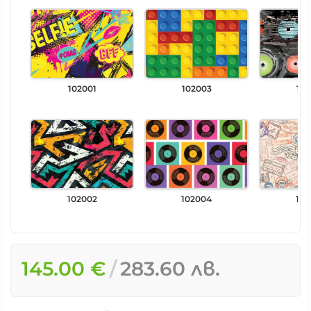
102001
102003
102
102002
102004
102
145.00 €
283.60 лв.