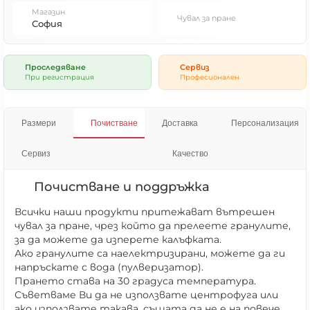
Магазин
Чувал за пране
София
Проследяване
Сервиз
При регистрация
Професионален
Размери
Почистване
Доставка
Персонализация
Сервиз
Качество
Почистване и поддръжка
Всички наши продукти притежават вътрешен
чувал за пране, чрез който да прелеете гранулите,
за да можете да изперете калъфката.
Ако гранулите са наелектризирани, можете да ги
напръскате с вода (пулверизатор).
Прането става на 30 градуса температура.
Съветваме Ви да не използвате центрофуга или
ако използвате такава, същата да не е на повече