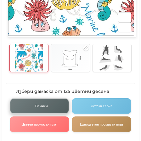
Избери дамаска от 125 цветни десена
Всички
Детска серия
Цветен промазан плат
Едноцветен промазан плат