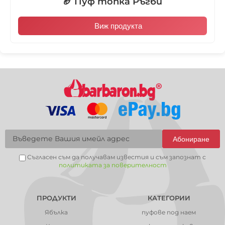
🏈 Пуф топка Ръгби
Виж продукта
Абониране
Съгласен съм да получавам известия и съм запознат с
политиката за поверителност
ПРОДУКТИ
КАТЕГОРИИ
Ябълка
пуфове под наем