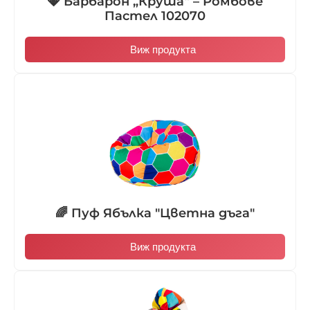
💎 Барбарон „Круша“ – Ромбове
Пастел 102070
Виж продукта
🌈 Пуф Ябълка "Цветна дъга"
Виж продукта