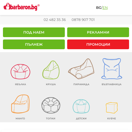
BG
/
EN
02 482 35 36
0878 907 701
ПОД НАЕМ
РЕКЛАМНИ
ПЪЛНЕЖ
ПРОМОЦИИ
ЯБЪЛКА
КРУША
ПИРАМИДА
ВЪЗГЛАВНИЦА
МАНГО
ТОПКИ
ДЕТСКИ
КУБЧЕ