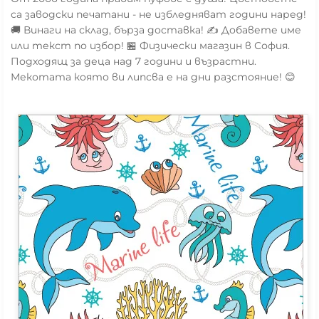
са заводски печатани - не избледняват години наред!
🚚 Винаги на склад, бърза доставка! ✍️ Добавете име
или текст по избор! 🏪 Физически магазин в София.
Подходящ за деца над 7 години и възрастни.
Мекотата която ви липсва е на дни разстояние! 😊