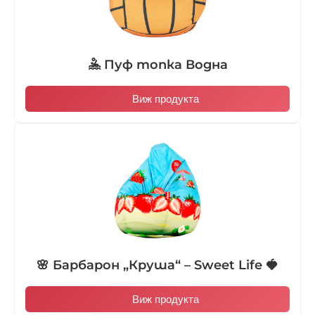
🤽 Пуф топка Водна
Виж продукта
🌸 Барбарон „Круша“ – Sweet Life 🍓
Виж продукта