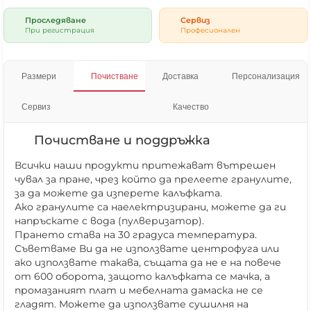
Проследяване
Сервиз
При регистрация
Професионален
Размери
Почистване
Доставка
Персонализация
Сервиз
Качество
Почистване и поддръжка
Всички наши продукти притежават вътрешен
чувал за пране, чрез който да прелеете гранулите,
за да можете да изперете калъфката.
Ако гранулите са наелектризирани, можете да ги
напръскате с вода (пулверизатор).
Прането става на 30 градуса температура.
Съветваме Ви да не използвате центрофуга или
ако използвате такава, същата да не е на повече
от 600 оборота, защото калъфката се мачка, а
промазаният плат и мебелната дамаска не се
гладят. Можете да използвате сушилня на