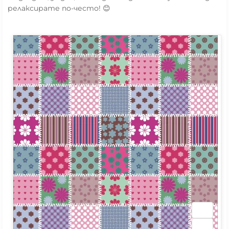
релаксирате по-често! 😊