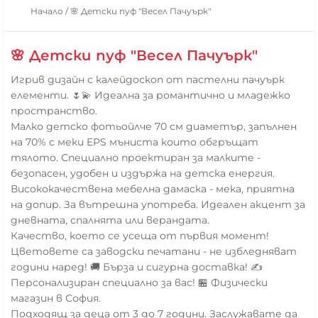
Начало
/
🌸 Детски пуф "Весел Пачуърк"
🌸 Детски пуф "Весел Пачуърк"
Игрив дизайн с калейдоскоп от пастелни пачуърк
елементи. 🌷💫 Идеална за романтично и младежко
пространство.
Малко детско фотьойлче 70 см диаметър, запълнен
на 70% с меки EPS мъниста които обгръщат
тялото. Специално проектиран за малките -
безопасен, удобен и издържа на детска енергия.
Висококачествена мебелна дамаска - мека, приятна
на допир. За вътрешна употреба. Идеален акцент за
дневната, спалнята или верандата.
Качество, което се усеща от първия момент!
Цветовете са заводски печатани - не избледняват
години наред! 🚚 Бърза и сигурна доставка! ✍️
Персонализиран специално за вас! 🏪 Физически
магазин в София.
Подходящ за деца от 3 до 7 години. Заслужавате да