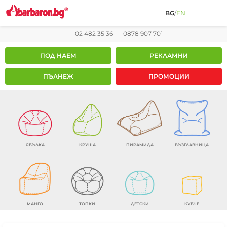
BG
/
EN
02 482 35 36
0878 907 701
ПОД НАЕМ
РЕКЛАМНИ
ПЪЛНЕЖ
ПРОМОЦИИ
ЯБЪЛКА
КРУША
ПИРАМИДА
ВЪЗГЛАВНИЦА
МАНГО
ТОПКИ
ДЕТСКИ
КУБЧЕ