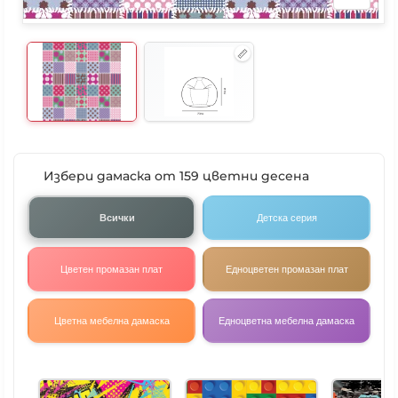
Избери дамаска от 159 цветни десена
Всички
Детска серия
Цветен промазан плат
Едноцветен промазан плат
Цветна мебелна дамаска
Едноцветна мебелна дамаска