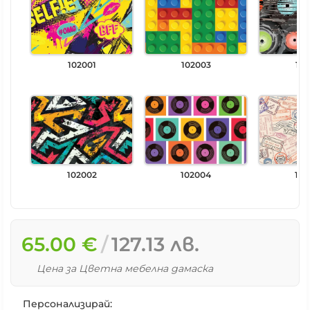
102001
102003
102
102002
102004
102
65.00 €
127.13 лв.
Цена за Цветна мебелна дамаска
Персонализирай: