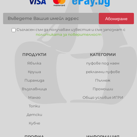
Абониране
Съгласен съм да получавам известия и съм запознат с
политиката за поверителност
ПРОДУКТИ
КАТЕГОРИИ
Ябълка
пуфове под наем
Круша
рекламни пуфове
Пирамида
Пълнеж
Възглавница
Промоции
Манго
Общо условия ИГРИ
Топки
Детски
Кубче
ПРОФИЛ
ИНФОРМАЦИЯ