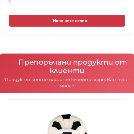
Напишете отзив
Препоръчани продукти от
клиенти
Продукти които нашите клиенти харесват най-
много