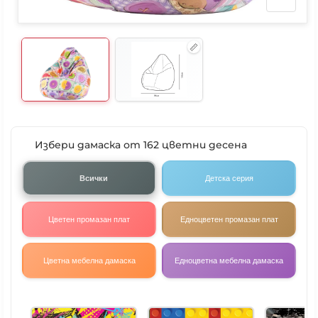
Избери дамаска от 162 цветни десена
Всички
Детска серия
Цветен промазан плат
Едноцветен промазан плат
Цветна мебелна дамаска
Едноцветна мебелна дамаска