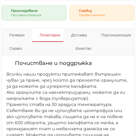
Проследяване
Сервиз
При регистрация
Професионален
Размери
Почистване
Доставка
Персонализация
Сервиз
Качество
Почистване и поддръжка
Всички наши продукти притежават вътрешен
чувал за пране, чрез който да прелеете гранулите,
за да можете да изперете калъфката.
Ако гранулите са наелектризирани, можете да ги
напръскате с вода (пулверизатор).
Прането става на 30 градуса температура.
Съветваме Ви да не използвате центрофуга или
ако използвате такава, същата да не е на повече
от 600 оборота, защото калъфката се мачка, а
промазаният плат и мебелната дамаска не се
гладят. Можете да използвате сушилня на