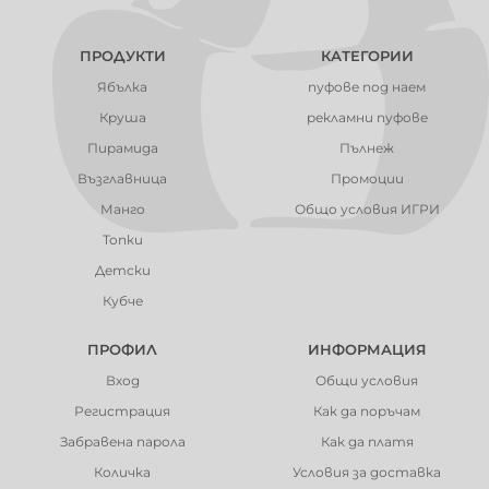
ПРОДУКТИ
КАТЕГОРИИ
Ябълка
пуфове под наем
Круша
рекламни пуфове
Пирамида
Пълнеж
Възглавница
Промоции
Манго
Общо условия ИГРИ
Топки
Детски
Кубче
ПРОФИЛ
ИНФОРМАЦИЯ
Вход
Общи условия
Регистрация
Как да поръчам
Забравена парола
Как да платя
Количка
Условия за доставка