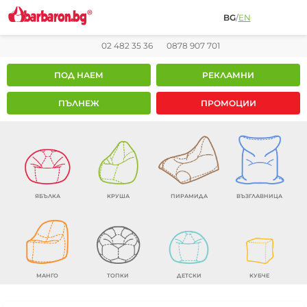
BG
/
EN
02 482 35 36
0878 907 701
ПОД НАЕМ
РЕКЛАМНИ
ПЪЛНЕЖ
ПРОМОЦИИ
ЯБЪЛКА
КРУША
ПИРАМИДА
ВЪЗГЛАВНИЦА
МАНГО
ТОПКИ
ДЕТСКИ
КУБЧЕ