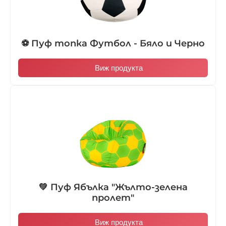
⚽ Пуф топка Футбол - Бяло и Черно
Виж продукта
💚 Пуф Ябълка "Жълто-зелена
пролет"
Виж продукта