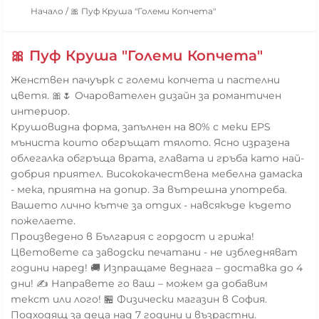
Начало
/
🎀 Пуф Круша "Големи Копчета"
🎀 Пуф Круша "Големи Копчета"
Женствен пачуърк с големи копчета и пастелни
цветя. 🎀🌷 Очарователен дизайн за романтичен
интериор.
Крушовидна форма, запълнен на 80% с меки EPS
мъниста които обгръщат тялото. Ясно изразена
облегалка обгръща врата, главата и гръба като най-
добрия приятел. Висококачествена мебелна дамаска
- мека, приятна на допир. За вътрешна употреба.
Вашето лично кътче за отдих - навсякъде където
пожелаете.
Произведено в България с гордост и грижа!
Цветовете са заводски печатани - не избледняват
години наред! 🚚 Изпращаме веднага – доставка до 4
дни! ✍️ Направете го ваш – можем да добавим
текст или лого! 🏪 Физически магазин в София.
Подходящ за деца над 7 години и възрастни.