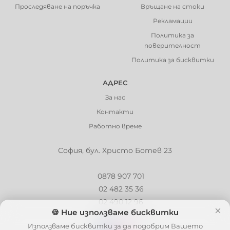
Проследяване на поръчка
Връщане на стоки
Рекламации
Политика за
поверителност
Политика за бисквитки
АДРЕС
За нас
Контакти
Работно време
София, бул. Христо Ботев 23
0878 907 701
02 482 35 36
02 490 12 96
×
🍪 Ние използваме бисквитки
info@barbaron.bg
Използваме бисквитки за да подобрим Вашето