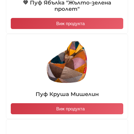
💚 Пуф Ябълка "Жълто-зелена
пролет"
Виж продукта
Пуф Круша Мишелин
Виж продукта