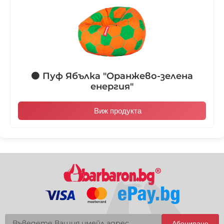
🟠 Пуф Ябълка "Оранжево-зелена
енергия"
Виж продукта
Абониране