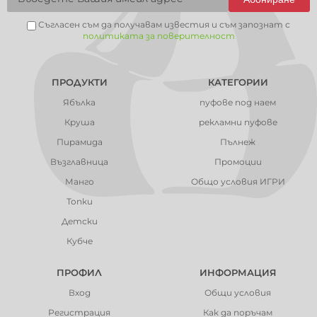
Съгласен съм да получавам известия и съм запознат с
политиката за поверителност
ПРОДУКТИ
КАТЕГОРИИ
Ябълка
пуфове под наем
Круша
рекламни пуфове
Пирамида
Пълнеж
Възглавница
Промоции
Манго
Общо условия ИГРИ
Топки
Детски
Кубче
ПРОФИЛ
ИНФОРМАЦИЯ
Вход
Общи условия
Регистрация
Как да поръчам