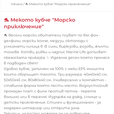
Начало
/
🐬 Мекото кубче "Морско приключение"
🐬 Мекото кубче "Морско
приключение"
🐬 Весели морски обитатели плуват по бял фон -
делфини, морски конче, медузи, октоподи с
усмихнати личица в 🎨 сини, бирюзови, розови, жълти
тонове. Котви, рибки и надпис Marine Life допълват
океанската приказка. ✨ Идеална десен която пренася
в подводен свят!
Удобно кубче, запълнен на 100% с меки EPS мъниста
които обгръщат тялото. Три размера: 40x40x40 см,
50x50x45 см, 80x80x40 см. Универсално и компактно -
стабилна форма която пести място. Водоустойчив
промазан плат с филм против петна - перете
външно или в пералня. Издържа на дъжд, слънце и
детски приключения. Стилен и функционален - за
модерен интериор или открита зона.
Текстил, на който можете да се доверите