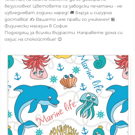
безусловно! Цветовете са заводски печатани - не
избледняват години наред! 🚚 Бърза и сигурна
доставка! ✍️ Вашето име прави го уникален! 🏪
Физически магазин в София.
Подходящ за всички възрасти. Направете дома си
оазис на спокойствие! 😊