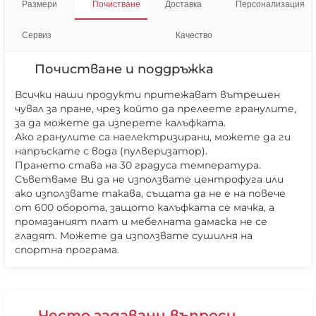
Размери
Почистване
Доставка
Персонализация
Сервиз
Качество
Почистване и поддръжка
Всички наши продукти притежават вътрешен
чувал за пране, чрез който да прелеете гранулите,
за да можете да изперете калъфката.
Ако гранулите са наелектризирани, можете да ги
напръскате с вода (пулверизатор).
Прането става на 30 градуса температура.
Съветваме Ви да не използвате центрофуга или
ако използвате такава, същата да не е на повече
от 600 оборота, защото калъфката се мачка, а
❌ Няма да виждаш персонални оферти
промазаният плат и мебелната дамаска не се
гладят. Можете да използвате сушилня на
❌ Няма да получиш специални отстъпки
спортна програма.
❌ Сайтът няма да помни избора ти
Често задавани въпроси