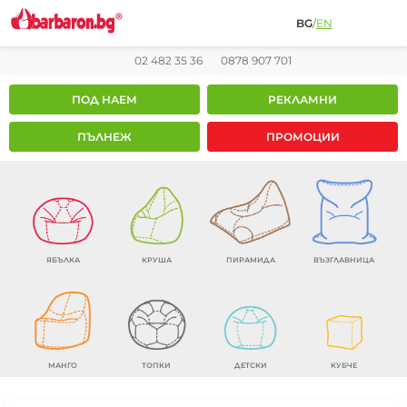
BG
/
EN
02 482 35 36
0878 907 701
ПОД НАЕМ
РЕКЛАМНИ
ПЪЛНЕЖ
ПРОМОЦИИ
ЯБЪЛКА
КРУША
ПИРАМИДА
ВЪЗГЛАВНИЦА
МАНГО
ТОПКИ
ДЕТСКИ
КУБЧЕ