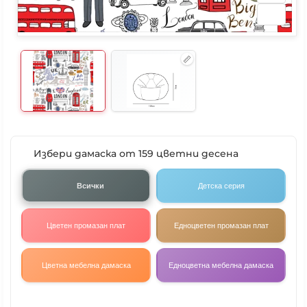
Избери дамаска от 159 цветни десена
Всички
Детска серия
Цветен промазан плат
Едноцветен промазан плат
Цветна мебелна дамаска
Едноцветна мебелна дамаска