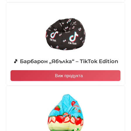
🎵 Барбарон „Ябълка“ – TikTok Edition
Виж продукта