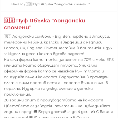
Начало
/
🇬🇧 Пуф Ябълка "Лондонски спомени"
🇬🇧 Пуф Ябълка "Лондонски
спомени"
🇬🇧 Лондонски символи - Big Ben, червени автобуси,
телефонни кабини, кралски гвардейци с надписи
London, UK, England. Пътешествие в британския дух.
✨ Идеална десен която вдъхва радост!
Кръгла форма като топка, запълнен на 70% с меки EPS
мъниста които обгръщат тялото. Уникална
сферична форма която се нагажда към тялото и
осигурява пълен комфорт. Водоустойчив промазан
плат с филм против петна - перете външно или в
пералня. Издържа на дъжд, слънце и детски
приключения.
20 години опит в производството на комфорт!
Цветовете са заводски печатани - не избледняват
години наред! 🚚 Бърза доставка до 4 дни! ✍️ С вашия
личен щрих! 🏪 Физически магазин в София.