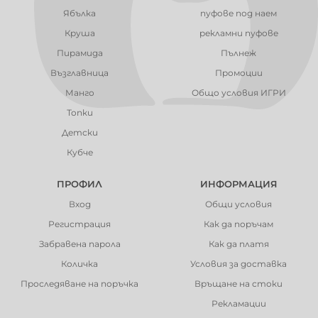
Ябълка
пуфове под наем
Круша
рекламни пуфове
Пирамида
Пълнеж
Възглавница
Промоции
Манго
Общо условия ИГРИ
Топки
Детски
Кубче
ПРОФИЛ
ИНФОРМАЦИЯ
Вход
Общи условия
Регистрация
Как да поръчам
Забравена парола
Как да платя
Количка
Условия за доставка
Проследяване на поръчка
Връщане на стоки
Рекламации