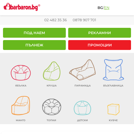
BG
/
EN
02 482 35 36
0878 907 701
ПОД НАЕМ
РЕКЛАМНИ
ПЪЛНЕЖ
ПРОМОЦИИ
ЯБЪЛКА
КРУША
ПИРАМИДА
ВЪЗГЛАВНИЦА
МАНГО
ТОПКИ
ДЕТСКИ
КУБЧЕ