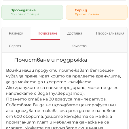
Проследяване
Сервиз
При регистрация
Професионален
Размери
Почистване
Доставка
Персонализация
Сервиз
Качество
Почистване и поддръжка
Всички наши продукти притежават вътрешен
чувал за пране, чрез който да прелеете гранулите,
за да можете да изперете калъфката.
Ако гранулите са наелектризирани, можете да ги
напръскате с вода (пулверизатор).
Прането става на 30 градуса температура.
Съветваме Ви да не използвате центрофуга или
ако използвате такава, същата да не е на повече
от 600 оборота, защото калъфката се мачка, а
промазаният плат и мебелната дамаска не се
гладят. Можете да използвате сушилня на