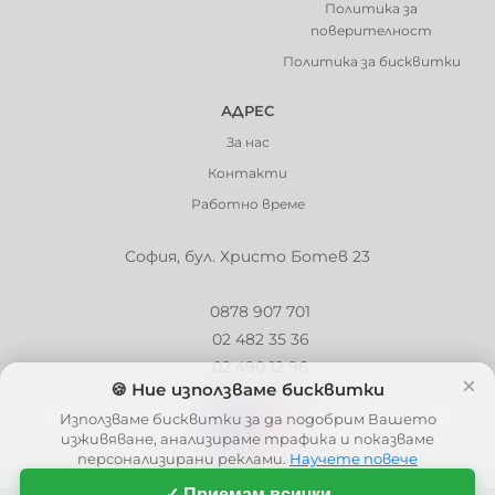
Политика за
поверителност
Политика за бисквитки
АДРЕС
За нас
Контакти
Работно време
София, бул. Христо Ботев 23
0878 907 701
02 482 35 36
02 490 12 96
×
🍪 Ние използваме бисквитки
info@barbaron.bg
Използваме бисквитки за да подобрим Вашето
изживяване, анализираме трафика и показваме
персонализирани реклами.
Научете повече
✓ Приемам всички