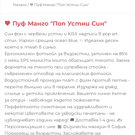
Начало
/
💙 Пуф Манго "Поп Устни Син"
💙 Пуф Манго "Поп Устни Син"
Син фон с червени устни и KISS надписи в pop art
стил. Уорхол срещна ocean blue. ✨ Идеална десен
която е mwah в синьо.
Ергономичен фотьойл за възрастни, запълнен на 85%
с меки EPS мъниста които обгръщат тялото. Заема
формата на тялото при изправена стойка -
съвременен отговор на класическия фотьойл.
Водоустойчив промазан плат с филм против петна -
перете външно или в пералня. Издържа на дъжд,
слънце и детски приключения. Вашето лично кътче
за отдих - навсякъде където пожелаете.
Перфектното съчетание на издръжливост и
мекота! Цветовете са заводски печатани - не
избледняват години наред! 🚚 Доставка 1-4 дни. ✍️
Персонализация с име. 🏪 Физически магазин в София.
Подходящ за възрастни. Заслужавате да