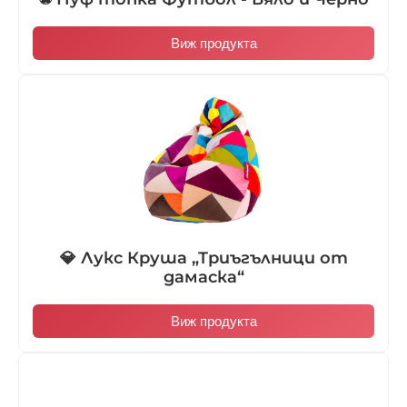
Виж продукта
💎 Лукс Круша „Триъгълници от
дамаска“
Виж продукта