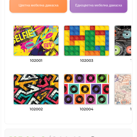
Цветна мебелна дамаска
Едноцветна мебелна дамаска
102001
102003
102
102002
102004
102