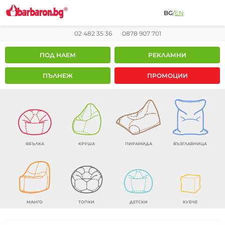
BG
/
EN
02 482 35 36
0878 907 701
ПОД НАЕМ
РЕКЛАМНИ
ПЪЛНЕЖ
ПРОМОЦИИ
ЯБЪЛКА
КРУША
ПИРАМИДА
ВЪЗГЛАВНИЦА
МАНГО
ТОПКИ
ДЕТСКИ
КУБЧЕ