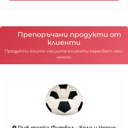
различно, поради квадратната или
правоъгълната им форма.
Препоръчани продукти от
клиенти
Продукти които нашите клиенти харесват най-
много
⚽ Пуф топка Футбол - Бяло и Черно