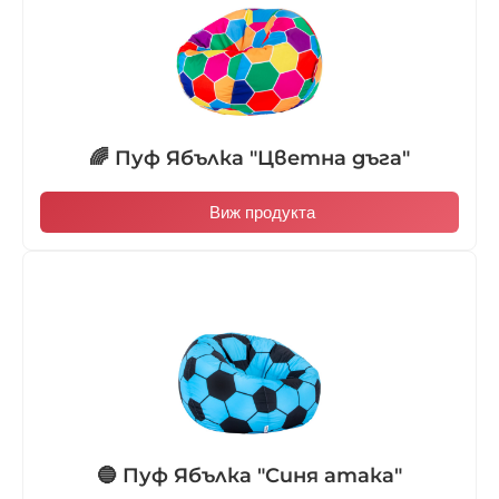
🌈 Пуф Ябълка "Цветна дъга"
Виж продукта
🔵 Пуф Ябълка "Синя атака"