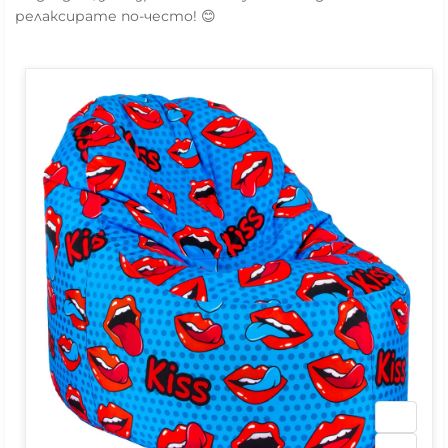
релаксирате по-често! 😊