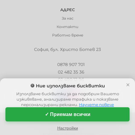
АДРЕС
За нас
Контакти
Работно време
София, бул. Христо Ботев 23
0878 907 701
02 482 35 36
02 490 12 96
×
🍪 Ние използваме бисквитки
info@barbaron.bg
Използваме бисквитки за да подобрим Вашето
изживяване, анализираме трафика и показваме
персонализирани реклами.
Научете повече
✓ Приемам всички
© 2006 - 2026 - Barbaron.bg, Всички права запазени
| This site is protected by reCAPTCHA and the Google
Privacy Policy
and
Настройки
Terms of Service
apply.
Политика за поверителност