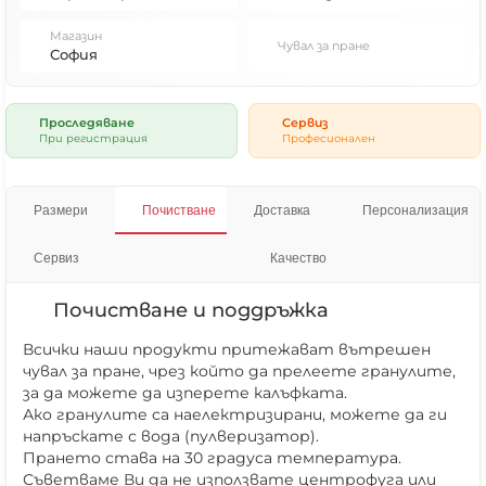
Магазин
Чувал за пране
София
Проследяване
Сервиз
При регистрация
Професионален
Размери
Почистване
Доставка
Персонализация
Сервиз
Качество
Почистване и поддръжка
Всички наши продукти притежават вътрешен
чувал за пране, чрез който да прелеете гранулите,
за да можете да изперете калъфката.
Ако гранулите са наелектризирани, можете да ги
напръскате с вода (пулверизатор).
Прането става на 30 градуса температура.
Съветваме Ви да не използвате центрофуга или