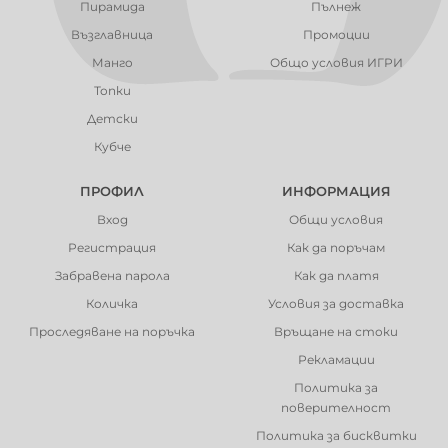
Пирамида
Пълнеж
Възглавница
Промоции
Манго
Общо условия ИГРИ
Топки
Детски
Кубче
ПРОФИЛ
ИНФОРМАЦИЯ
Вход
Общи условия
Регистрация
Как да поръчам
Забравена парола
Как да платя
Количка
Условия за доставка
Проследяване на поръчка
Връщане на стоки
Рекламации
Политика за
поверителност
Политика за бисквитки