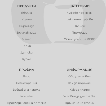
ПРОДУКТИ
КАТЕГОРИИ
Ябълка
пуфове под наем
Круша
рекламни пуфове
Пирамида
Пълнеж
Възглавница
Промоции
Манго
Общо условия ИГРИ
Топки
Детски
Кубче
ПРОФИЛ
ИНФОРМАЦИЯ
Вход
Общи условия
Регистрация
Как да поръчам
Забравена парола
Как да платя
Количка
Условия за доставка
Проследяване на поръчка
Връщане на стоки