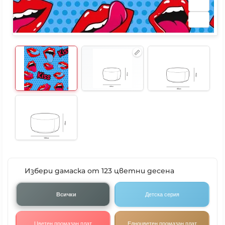
Избери дамаска от 123 цветни десена
Всички
Детска серия
Цветен промазан плат
Едноцветен промазан плат