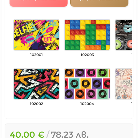
102001
102003
102
102002
102004
102
40.00 €
78.23 лв.