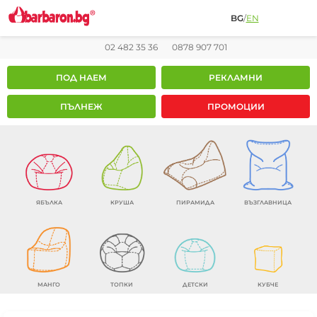
BG
/
EN
02 482 35 36
0878 907 701
ПОД НАЕМ
РЕКЛАМНИ
ПЪЛНЕЖ
ПРОМОЦИИ
ЯБЪЛКА
КРУША
ПИРАМИДА
ВЪЗГЛАВНИЦА
МАНГО
ТОПКИ
ДЕТСКИ
КУБЧЕ