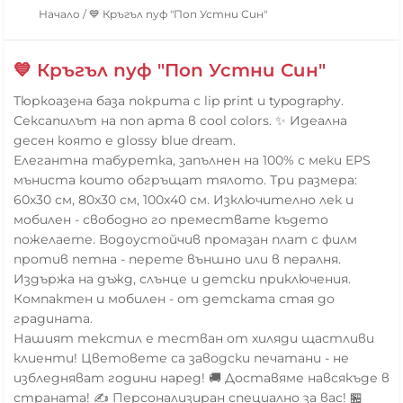
Начало
/
💙 Кръгъл пуф "Поп Устни Син"
💙 Кръгъл пуф "Поп Устни Син"
Тюркоазена база покрита с lip print и typography.
Сексапилът на поп арта в cool colors. ✨ Идеална
десен която е glossy blue dream.
Елегантна табуретка, запълнен на 100% с меки EPS
мъниста които обгръщат тялото. Три размера:
60x30 см, 80x30 см, 100x40 см. Изключително лек и
мобилен - свободно го премествате където
пожелаете. Водоустойчив промазан плат с филм
против петна - перете външно или в пералня.
Издържа на дъжд, слънце и детски приключения.
Компактен и мобилен - от детската стая до
градината.
Нашият текстил е тестван от хиляди щастливи
клиенти! Цветовете са заводски печатани - не
избледняват години наред! 🚚 Доставяме навсякъде в
страната! ✍️ Персонализиран специално за вас! 🏪