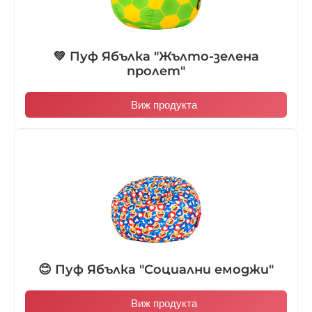
💚 Пуф Ябълка "Жълто-зелена
пролет"
Виж продукта
😊 Пуф Ябълка "Социални емоджи"
Виж продукта