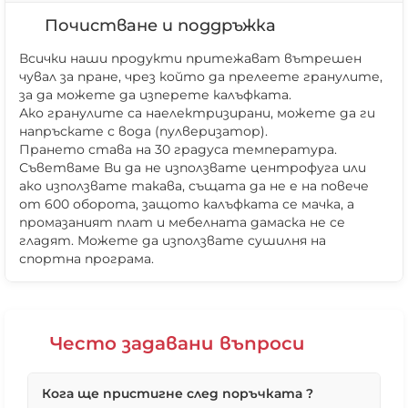
Почистване и поддръжка
Всички наши продукти притежават вътрешен
чувал за пране, чрез който да прелеете гранулите,
за да можете да изперете калъфката.
Ако гранулите са наелектризирани, можете да ги
напръскате с вода (пулверизатор).
Прането става на 30 градуса температура.
Съветваме Ви да не използвате центрофуга или
ако използвате такава, същата да не е на повече
от 600 оборота, защото калъфката се мачка, а
промазаният плат и мебелната дамаска не се
гладят. Можете да използвате сушилня на
❌ Няма да виждаш персонални оферти
спортна програма.
❌ Няма да получиш специални отстъпки
❌ Сайтът няма да помни избора ти
Често задавани въпроси
Кога ще пристигне след поръчката ?