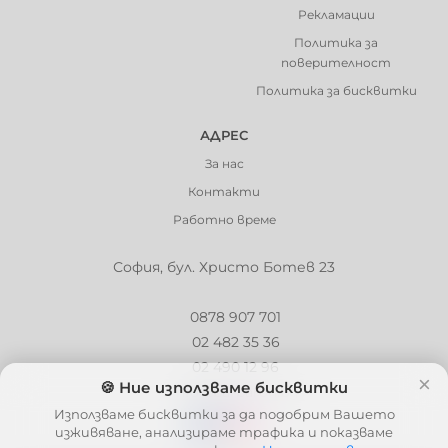
Рекламации
Политика за
поверителност
Политика за бисквитки
АДРЕС
За нас
Контакти
Работно време
София, бул. Христо Ботев 23
0878 907 701
02 482 35 36
02 490 12 96
×
🍪 Ние използваме бисквитки
info@barbaron.bg
Използваме бисквитки за да подобрим Вашето
изживяване, анализираме трафика и показваме