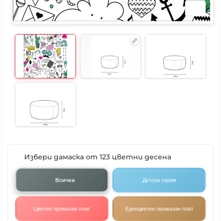
Избери дамаска от 123 цветни десена
Всички
Детска серия
Цветен промазан плат
Едноцветен промазан плат