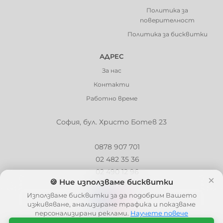
Политика за
поверителност
Политика за бисквитки
АДРЕС
За нас
Контакти
Работно време
София, бул. Христо Ботев 23
0878 907 701
02 482 35 36
02 490 12 96
×
🍪 Ние използваме бисквитки
info@barbaron.bg
Използваме бисквитки за да подобрим Вашето
изживяване, анализираме трафика и показваме
персонализирани реклами.
Научете повече