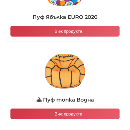
Пуф Ябълка EURO 2020
Виж продукта
🤽 Пуф топка Водна
Виж продукта