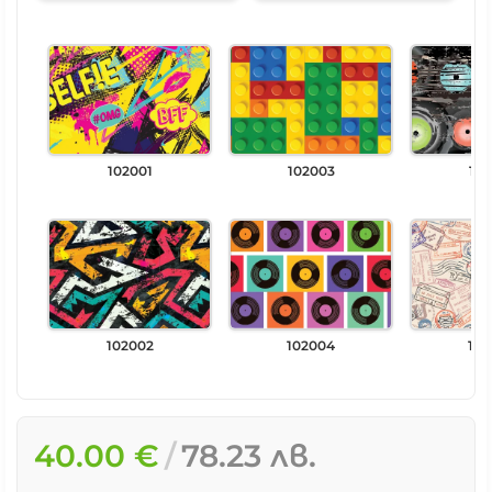
102001
102003
102
102002
102004
102
40.00 €
78.23 лв.