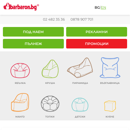
BG
/
EN
02 482 35 36
0878 907 701
ПОД НАЕМ
РЕКЛАМНИ
ПЪЛНЕЖ
ПРОМОЦИИ
ЯБЪЛКА
КРУША
ПИРАМИДА
ВЪЗГЛАВНИЦА
МАНГО
ТОПКИ
ДЕТСКИ
КУБЧЕ