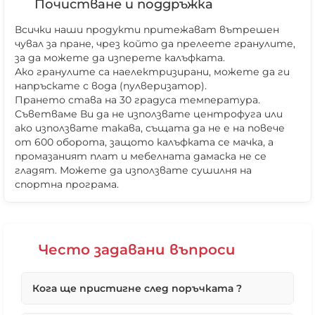
Почистване и поддръжка
Всички наши продукти притежават вътрешен
чувал за пране, чрез който да прелеете гранулите,
за да можете да изперете калъфката.
Ако гранулите са наелектризирани, можете да ги
напръскате с вода (пулверизатор).
Прането става на 30 градуса температура.
Съветваме Ви да не използвате центрофуга или
ако използвате такава, същата да не е на повече
от 600 оборота, защото калъфката се мачка, а
промазаният плат и мебелната дамаска не се
гладят. Можете да използвате сушилня на
❌ Няма да виждаш персонални оферти
спортна програма.
❌ Няма да получиш специални отстъпки
❌ Сайтът няма да помни избора ти
Често задавани въпроси
Кога ще пристигне след поръчката ?