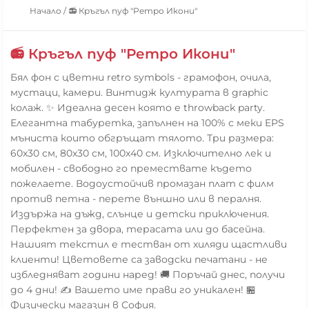
Начало
/
📻 Кръгъл пуф "Ретро Икони"
📻 Кръгъл пуф "Ретро Икони"
Бял фон с цветни retro symbols - грамофон, очила,
мустаци, камери. Винтидж културата в graphic
колаж. ✨ Идеална десен която е throwback party.
Елегантна табуретка, запълнен на 100% с меки EPS
мъниста които обгръщат тялото. Три размера:
60x30 см, 80x30 см, 100x40 см. Изключително лек и
мобилен - свободно го премествате където
пожелаете. Водоустойчив промазан плат с филм
против петна - перете външно или в пералня.
Издържа на дъжд, слънце и детски приключения.
Перфектен за двора, терасата или до басейна.
Нашият текстил е тестван от хиляди щастливи
клиенти! Цветовете са заводски печатани - не
избледняват години наред! 🚚 Поръчай днес, получи
до 4 дни! ✍️ Вашето име прави го уникален! 🏪
Физически магазин в София.