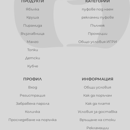
ПРОДУКТИ
КАТЕГОРИИ
Ябълка
пуфове под наем
Круша
рекламни пуфове
Пирамида
Пълнеж
Възглавница
Промоции
Манго
Общо условия ИГРИ
Топки
Детски
Кубче
ПРОФИЛ
ИНФОРМАЦИЯ
Вход
Общи условия
Регистрация
Как да поръчам
Забравена парола
Как да платя
Количка
Условия за доставка
Проследяване на поръчка
Връщане на стоки
Рекламации