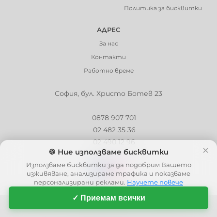
Политика за бисквитки
АДРЕС
За нас
Контакти
Работно време
София, бул. Христо Ботев 23
0878 907 701
02 482 35 36
02 490 12 96
×
🍪 Ние използваме бисквитки
info@barbaron.bg
Използваме бисквитки за да подобрим Вашето
изживяване, анализираме трафика и показваме
персонализирани реклами.
Научете повече
✓ Приемам всички
© 2006 - 2026 - Barbaron.bg, Всички права запазени
| This site is protected by reCAPTCHA and the Google
Privacy Policy
and