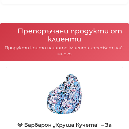
Препоръчани продукти от
клиенти
Продукти които нашите клиенти харесват най-
много
🐶 Барбарон „Круша Кучета“ – За