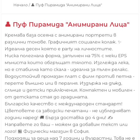
Начало
/
👤 Пуф Пирамида "Анимирани Лица"
👤 Пуф Пирамида "Анимирани Лица"
Кремава база осеяна с анимирани портрети в
различни тонове. Графичният социален колаж. ✨
Идеална десен която е party на личностите.
Ниска полегнала форма, запълнен на 75% с меки EPS
мъниста които обгръщат тялото. Изглежда лека,
но е стабилна като скала - идеална за пълен релакс.
Водоустойчив промазан плат с филм против петна -
перете външно или в пералня. Издържа на дъжд,
слънце и детски приключения. Компактен и мобилен -
от детската стая до градината.
Българско качество с международен стандарт!
Цветовете са заводски печатани - не избледняват
години наред! 🚚 Бърза доставка до 4 дни! ✍️
Направете го ваш – можем да добавим текст или
лого! 🏪 Физически магазин в София.
Подходящ за деца над 7 години и възрастни. Това не е