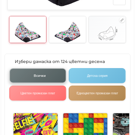
Избери дамаска от 124 цветни десена
Всички
Детска серия
Цветен промазан плат
Едноцветен промазан плат