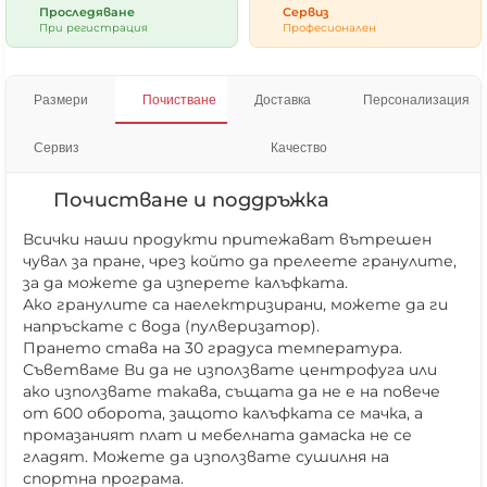
Проследяване
Сервиз
При регистрация
Професионален
Размери
Почистване
Доставка
Персонализация
Сервиз
Качество
Почистване и поддръжка
Всички наши продукти притежават вътрешен
чувал за пране, чрез който да прелеете гранулите,
за да можете да изперете калъфката.
Ако гранулите са наелектризирани, можете да ги
напръскате с вода (пулверизатор).
Прането става на 30 градуса температура.
Съветваме Ви да не използвате центрофуга или
ако използвате такава, същата да не е на повече
от 600 оборота, защото калъфката се мачка, а
промазаният плат и мебелната дамаска не се
гладят. Можете да използвате сушилня на
спортна програма.