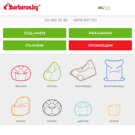
BG
/
EN
02 482 35 36
0878 907 701
ПОД НАЕМ
РЕКЛАМНИ
ПЪЛНЕЖ
ПРОМОЦИИ
ЯБЪЛКА
КРУША
ПИРАМИДА
ВЪЗГЛАВНИЦА
МАНГО
ТОПКИ
ДЕТСКИ
КУБЧЕ