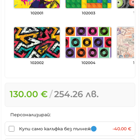
102001
102003
102
102002
102004
102
130.00 €
254.26 лв.
Персонализирай:
Купи само калъфка без пълнеж
-40.00 €