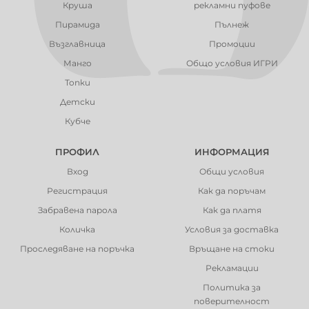
Круша
рекламни пуфове
Пирамида
Пълнеж
Възглавница
Промоции
Манго
Общо условия ИГРИ
Топки
Детски
Кубче
ПРОФИЛ
ИНФОРМАЦИЯ
Вход
Общи условия
Регистрация
Как да поръчам
Забравена парола
Как да платя
Количка
Условия за доставка
Проследяване на поръчка
Връщане на стоки
Рекламации
Политика за
поверителност