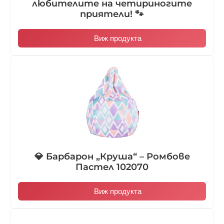
любителите на четириногите
приятели! 🐾
Виж продукта
💎 Барбарон „Круша“ – Ромбове
Пастел 102070
Виж продукта