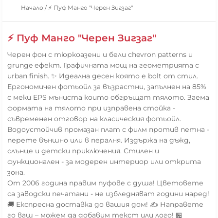
Начало
/
⚡ Пуф Манго "Черен Зигзаг"
⚡ Пуф Манго "Черен Зигзаг"
Черен фон с тюркоазени и бели chevron patterns и
grunge ефект. Графичната мощ на геометрията с
urban finish. ✨ Идеална десен която е bolt от стил.
Ергономичен фотьойл за възрастни, запълнен на 85%
с меки EPS мъниста които обгръщат тялото. Заема
формата на тялото при изправена стойка -
съвременен отговор на класическия фотьойл.
Водоустойчив промазан плат с филм против петна -
перете външно или в пералня. Издържа на дъжд,
слънце и детски приключения. Стилен и
функционален - за модерен интериор или открита
зона.
От 2006 година правим пуфове с душа! Цветовете
са заводски печатани - не избледняват години наред!
🚚 Експресна доставка до вашия дом! ✍️ Направете
го ваш – можем да добавим текст или лого! 🏪