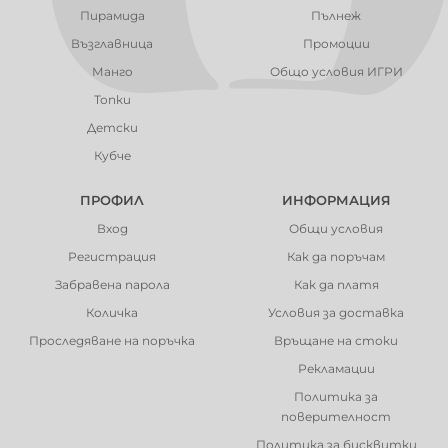
Пирамида
Пълнеж
Възглавница
Промоции
Манго
Общо условия ИГРИ
Топки
Детски
Кубче
ПРОФИЛ
ИНФОРМАЦИЯ
Вход
Общи условия
Регистрация
Как да поръчам
Забравена парола
Как да платя
Количка
Условия за доставка
Проследяване на поръчка
Връщане на стоки
Рекламации
Политика за
поверителност
Политика за бисквитки