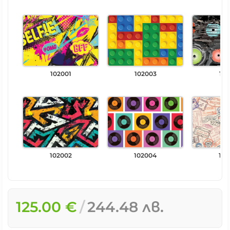
102001
102003
102
102002
102004
102
125.00 €
244.48 лв.