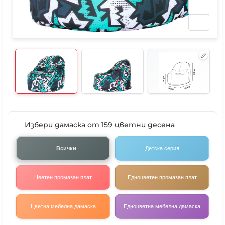
Избери дамаска от 159 цветни десена
Всички
Детска серия
Цветен промазан плат
Едноцветен промазан плат
Цветна мебелна дамаска
Едноцветна мебелна дамаска