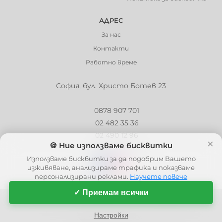
АДРЕС
За нас
Контакти
Работно време
София, бул. Христо Ботев 23
0878 907 701
02 482 35 36
02 490 12 96
×
🍪 Ние използваме бисквитки
info@barbaron.bg
Използваме бисквитки за да подобрим Вашето
изживяване, анализираме трафика и показваме
персонализирани реклами.
Научете повече
✓ Приемам всички
© 2006 - 2026 - Barbaron.bg, Всички права запазени
| This site is protected by reCAPTCHA and the Google
Privacy Policy
and
Настройки
Terms of Service
apply.