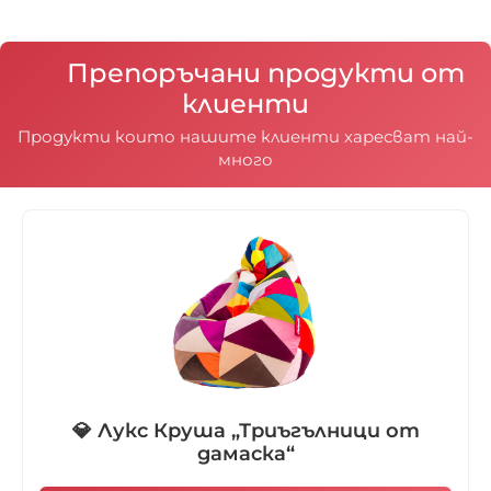
Препоръчани продукти от
клиенти
Продукти които нашите клиенти харесват най-
много
💎 Лукс Круша „Триъгълници от
дамаска“