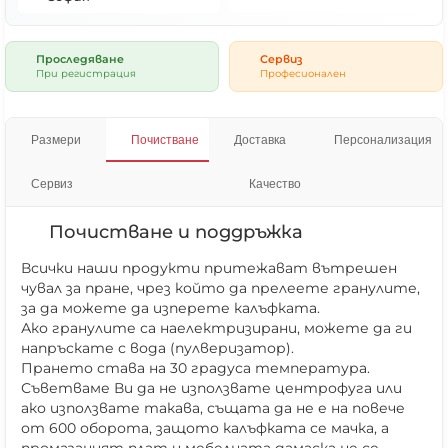
Проследяване
Сервиз
При регистрация
Професионален
Размери
Почистване
Доставка
Персонализация
Сервиз
Качество
Почистване и поддръжка
Всички наши продукти притежават вътрешен
чувал за пране, чрез който да прелеете гранулите,
за да можете да изперете калъфката.
Ако гранулите са наелектризирани, можете да ги
напръскате с вода (пулверизатор).
Прането става на 30 градуса температура.
Съветваме Ви да не използвате центрофуга или
ако използвате такава, същата да не е на повече
от 600 оборота, защото калъфката се мачка, а