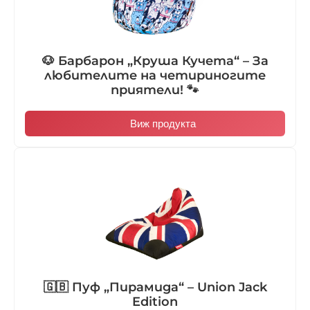
🐶 Барбарон „Круша Кучета“ – За
любителите на четириногите
приятели! 🐾
Виж продукта
🇬🇧 Пуф „Пирамида“ – Union Jack
Edition