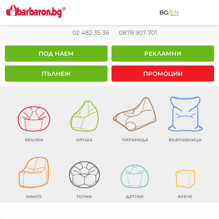
BG
/
EN
02 482 35 36
0878 907 701
ПОД НАЕМ
РЕКЛАМНИ
ПЪЛНЕЖ
ПРОМОЦИИ
ЯБЪЛКА
КРУША
ПИРАМИДА
ВЪЗГЛАВНИЦА
МАНГО
ТОПКИ
ДЕТСКИ
КУБЧЕ