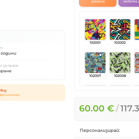
дамаска
мебелна 
102001
102002
т
 години
л за пране
пране
102007
102008
виз
фесионален
60.00 €
117.
102013
102014
Персонализирай: