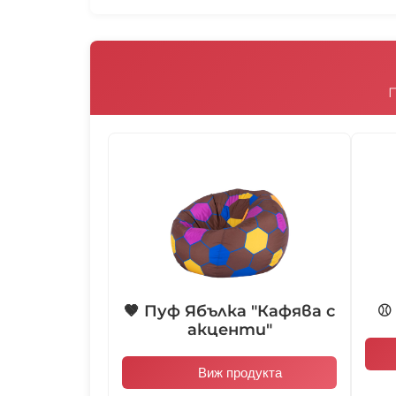
🤎 Пуф Ябълка "Кафява с
⚾
акценти"
Виж продукта