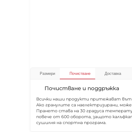
Размери
Почистване
Доставка
Почистване и поддръжка
Всички наши продукти притежават вътре
Ако гранулите са наелектризирани, може
Прането става на 30 градуса температур
повече от 600 оборота, защото калъфкат
сушилня на спортна програма.