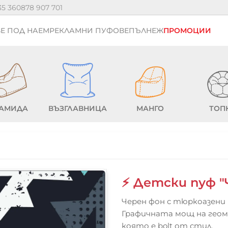
35 36
0878 907 701
Е ПОД НАЕМ
РЕКЛАМНИ ПУФОВЕ
ПЪЛНЕЖ
ПРОМОЦИИ
АМИДА
ВЪЗГЛАВНИЦА
МАНГО
ТОП
⚡ Детски пуф "
Черен фон с тюркоазени и
Графичната мощ на геоме
която е bolt от стил.