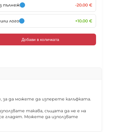
102021
102022
102023
102024
ез пълнеж
-20.00 €
или лого
+10.00 €
102027
102028
102029
102030
Добави в количката
102033
102034
102035
102036
102039
102040
102041
102042
 за да можете да изперете калъфката.
зползвате такава, същата да не е на
 се гладят. Можете да използвате
102045
102046
102047
102048