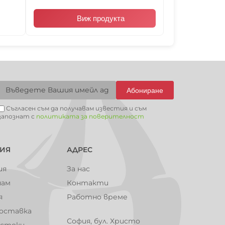
Виж продукта
104003
104004
104005
104006
104009
104010
104011
104012
Абониране
Съгласен съм да получавам известия и съм
запознат с
политиката за поверителност
104015
104016
104017
104018
ИЯ
АДРЕС
ия
За нас
чам
Контакти
104021
101001
101002
101003
я
Работно време
доставка
София, бул. Христо