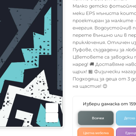
Малко детско фотьойлче 
меки EPS мъниста коит
проектиран за малките -
енергия. Водоустойчив 
перете външно или в пер
приключения. Отличен изб
Пуфове, създадени за лю
Цветовете са заводски 
наред! 🚚 Доставяме нав
щрих! 🏪 Физически магаз
Подходящ за деца от 3 
на щастие! 😊
Избери дамаска от 15
Всички
Детска
Цветна мебелна
Едноц