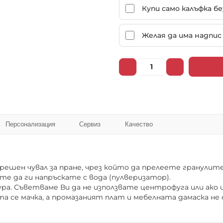
102019
102020
Купи само калъфка б
Желая да има надпис 
102025
102026
102031
102032
Персонализация
Сервиз
Качество
102037
102038
шен чувал за пране, чрез който да прелеете гранулите,
❌ Няма да виждаш персонални оферти
те да ги напръскате с вода (пулверизатор).
❌ Няма да получиш специални отстъпки
а. Съветваме Ви да не използвате центрофуга или ако и
а се мачка, а промазаният плат и мебелната дамаска не
❌ Сайтът няма да помни избора ти
102043
102044