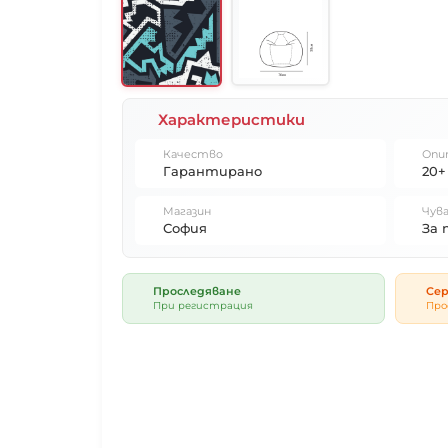
Характеристики
Качество
Опи
Гарантирано
20+
Магазин
Чува
София
За 
Проследяване
Сер
При регистрация
Про