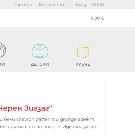
Търсене
Контакти
Вход
BG
EN
0.00 €
КИ
ДЕТСКИ
КУБЧЕ
Черен Зигзаг"
 бели chevron patterns и grunge ефект.
трията с urban finish. ✨ Идеална десен