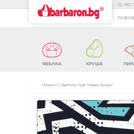
02 482 
ПУФОВ
ЯБЪЛКА
КРУША
ПИР
Начало
/
⚡ Детски пуф "Черен Зигзаг"