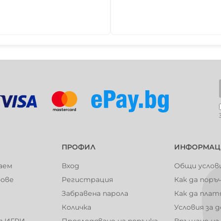
104001
104002
104007
104008
104013
104014
ПРОФИЛ
ИНФОРМАЦ
аем
Вход
Общи услов
фове
Регистрация
Как да поръ
104019
104020
Забравена парола
Как да плат
Количка
Условия за 