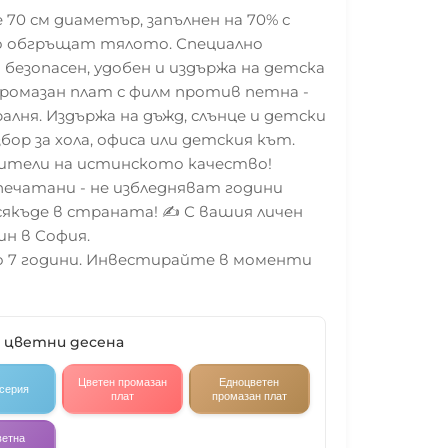
70 см диаметър, запълнен на 70% с
о обгръщат тялото. Специално
 безопасен, удобен и издържа на детска
промазан плат с филм против петна -
алня. Издържа на дъжд, слънце и детски
ор за хола, офиса или детския кът.
бители на истинското качество!
печатани - не избледняват години
сякъде в страната! ✍️ С вашия личен
ин в София.
до 7 години. Инвестирайте в моменти
9 цветни десена
Цветен промазан
Едноцветен
 серия
плат
промазан плат
ветна