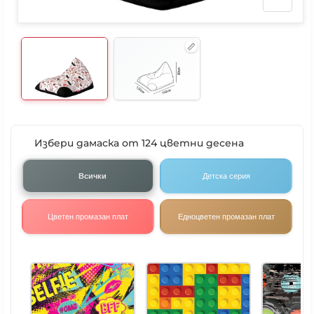
Избери дамаска от 124 цветни десена
Всички
Детска серия
Цветен промазан плат
Едноцветен промазан плат