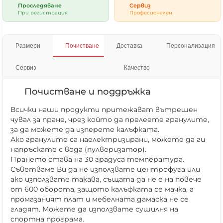
Проследяване
Сервиз
При регистрация
Професионален
Размери
Почистване
Доставка
Персонализация
Сервиз
Качество
Почистване и поддръжка
Всички наши продукти притежават вътрешен
чувал за пране, чрез който да прелеете гранулите,
за да можете да изперете калъфката.
Ако гранулите са наелектризирани, можете да ги
напръскате с вода (пулверизатор).
Прането става на 30 градуса температура.
Съветваме Ви да не използвате центрофуга или
ако използвате такава, същата да не е на повече
от 600 оборота, защото калъфката се мачка, а
промазаният плат и мебелната дамаска не се
гладят. Можете да използвате сушилня на
спортна програма.