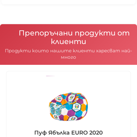
Препоръчани продукти от
клиенти
Продукти които нашите клиенти харесват най-
много
Пуф Ябълка EURO 2020