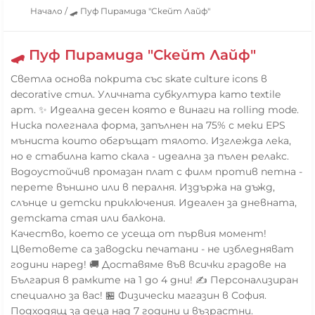
Начало
/
🛹 Пуф Пирамида "Скейт Лайф"
🛹 Пуф Пирамида "Скейт Лайф"
Светла основа покрита със skate culture icons в
decorative стил. Уличната субкултура като textile
арт. ✨ Идеална десен която е винаги на rolling mode.
Ниска полегнала форма, запълнен на 75% с меки EPS
мъниста които обгръщат тялото. Изглежда лека,
но е стабилна като скала - идеална за пълен релакс.
Водоустойчив промазан плат с филм против петна -
перете външно или в пералня. Издържа на дъжд,
слънце и детски приключения. Идеален за дневната,
детската стая или балкона.
Качество, което се усеща от първия момент!
Цветовете са заводски печатани - не избледняват
години наред! 🚚 Доставяме във всички градове на
България в рамките на 1 до 4 дни! ✍️ Персонализиран
специално за вас! 🏪 Физически магазин в София.
Подходящ за деца над 7 години и възрастни.