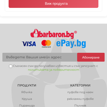
Виж продукта
Абониране
Съгласен съм да получавам известия и съм запознат с
политиката за поверителност
ПРОДУКТИ
КАТЕГОРИИ
Ябълка
пуфове под наем
Круша
рекламни пуфове
Пирамида
Пълнеж