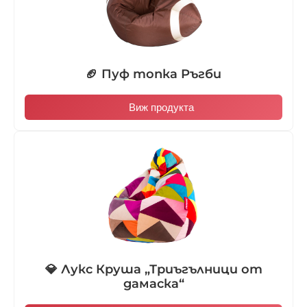
🏈 Пуф топка Ръгби
Виж продукта
💎 Лукс Круша „Триъгълници от
дамаска“