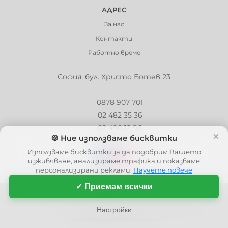
АДРЕС
За нас
Контакти
Работно време
София, бул. Христо Ботев 23
0878 907 701
02 482 35 36
02 490 12 96
×
🍪 Ние използваме бисквитки
info@barbaron.bg
Използваме бисквитки за да подобрим Вашето
изживяване, анализираме трафика и показваме
персонализирани реклами.
Научете повече
✓ Приемам всички
© 2006 - 2026 - Barbaron.bg, Всички права запазени
| This site is protected by reCAPTCHA and the Google
Privacy Policy
and
Настройки
Terms of Service
apply.
Политика за поверителност