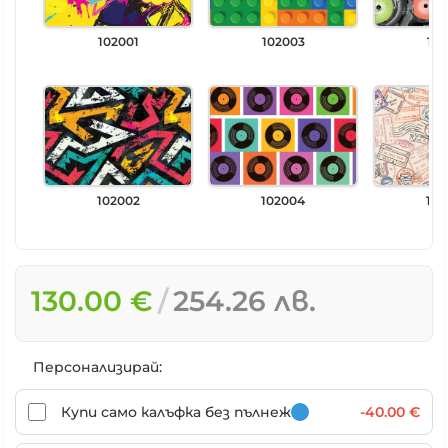
102001
102003
102
102002
102004
102
130.00 €
254.26 лв.
Персонализирай:
Купи само калъфка без пълнеж
-40.00 €