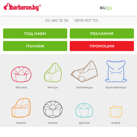
BG
/
EN
02 482 35 36
0878 907 701
ПОД НАЕМ
РЕКЛАМНИ
ПЪЛНЕЖ
ПРОМОЦИИ
ЯБЪЛКА
КРУША
ПИРАМИДА
ВЪЗГЛАВНИЦА
МАНГО
ТОПКИ
ДЕТСКИ
КУБЧЕ