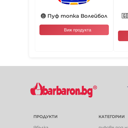
🏐 Пуф топка Волейбол
🇬
Виж продукта
ПРОДУКТИ
КАТЕГОРИИ
Ябълка
пуфове под н