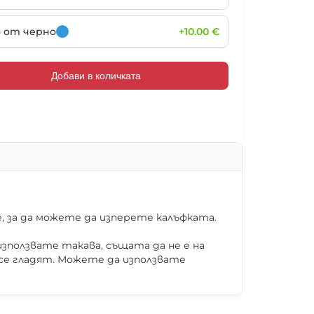
102027
102028
102029
102030
о от черно
+10.00 €
Добави в количката
102033
102034
102035
102036
102039
102040
102041
102042
 за да можете да изперете калъфката.
зползвате такава, същата да не е на
102045
102046
102047
102048
 се гладят. Можете да използвате