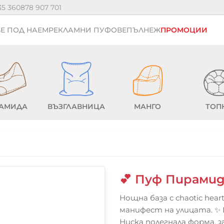
35 36
0878 907 701
Е ПОД НАЕМ
РЕКЛАМНИ ПУФОВЕ
ПЪЛНЕЖ
ПРОМОЦИИ
АМИДА
ВЪЗГЛАВНИЦА
МАНГО
ТОП
💕 Пуф Пирамид
Нощна база с chaotic hear
манифест на улицата. ✨ Ид
Ниска полегнала форма, з