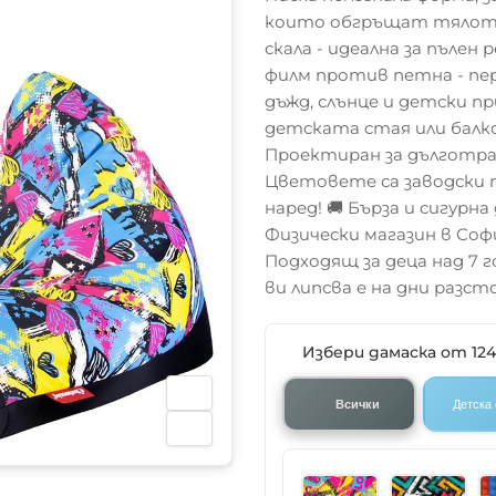
които обгръщат тялото.
скала - идеална за пълен
филм против петна - пер
дъжд, слънце и детски пр
детската стая или балко
Проектиран за дълготра
Цветовете са заводски 
наред! 🚚 Бърза и сигурна
Физически магазин в Соф
Подходящ за деца над 7
ви липсва е на дни разсто
Избери дамаска от 12
Всички
Детска