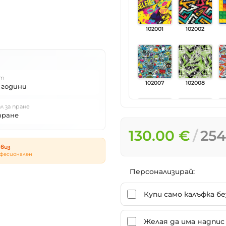
102001
102002
т
102007
102008
 години
л за пране
пране
130.00 €
254
102013
102014
виз
фесионален
Персонализирай:
102019
102020
Купи само калъфка б
Желая да има надпис 