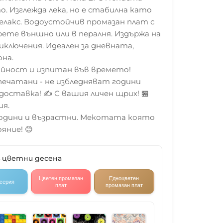
 Изглежда лека, но е стабилна като
 релакс. Водоустойчив промазан плат с
ете външно или в пералня. Издържа на
иключения. Идеален за дневната,
на.
йност и изпитан във времето!
печатани - не избледняват години
 доставка! ✍️ С вашия личен щрих! 🏪
ия.
 години и възрастни. Мекотата която
яние! 😊
4 цветни десена
Цветен промазан
Едноцветен
 серия
плат
промазан плат