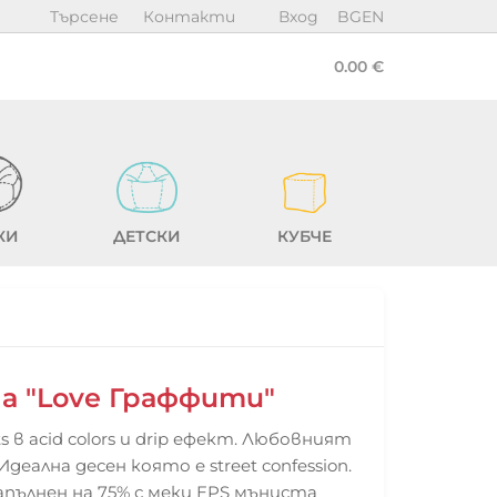
Търсене
Контакти
Вход
BG
EN
0.00 €
КИ
ДЕТСКИ
КУБЧЕ
а "Love Граффити"
ts в acid colors и drip ефект. Любовният
еална десен която е street confession.
апълнен на 75% с меки EPS мъниста