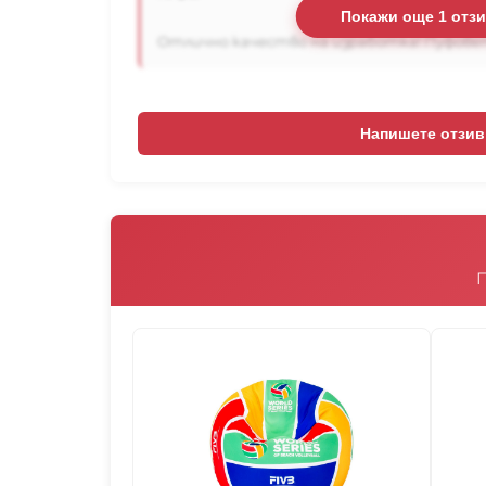
Покажи още 1 отз
Отлично качество на изработка! Пуфовете
Напишете отзив