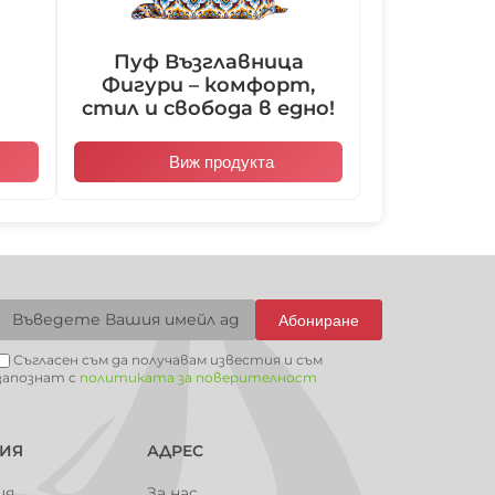
Пуф Възглавница
Фигури – комфорт,
101025
101026
101027
101028
стил и свобода в едно!
Виж продукта
101031
101032
101033
101034
Абониране
101037
101038
101039
101040
Съгласен съм да получавам известия и съм
запознат с
политиката за поверителност
101044
101045
ИЯ
АДРЕС
ия
За нас