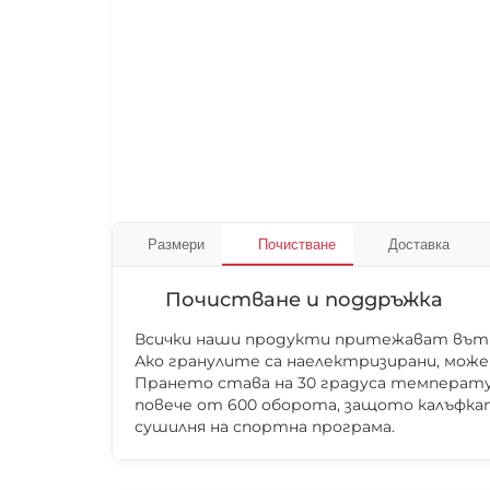
Размери
Почистване
Доставка
Почистване и поддръжка
Всички наши продукти притежават вътре
Ако гранулите са наелектризирани, може
Прането става на 30 градуса температур
повече от 600 оборота, защото калъфкат
сушилня на спортна програма.