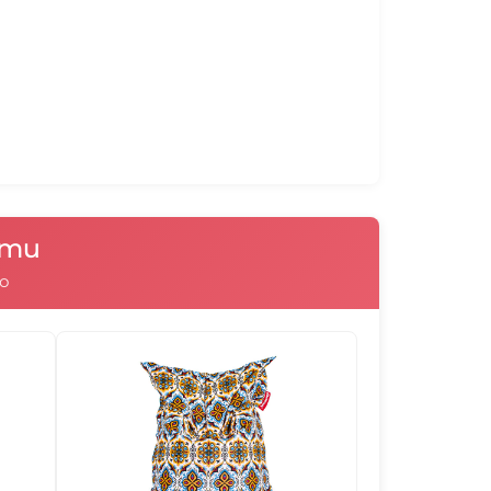
 се движат свободно в калъфката и при
илно формата на тялото. Ако има
улите са в него, то те заемат формата
получават се въздушни джобове,
те се ограничава и пуфът става
105021
105022
101001
101002
ъзглавница 180х140 и Плажна възглавница
 чували в които гранулите са вътре в
тях наместването на гранулите е
ратната или правоъгълната им форма.
101005
101006
101007
101008
нти
о
101012
101013
101014
101015
101018
101019
101020
101021