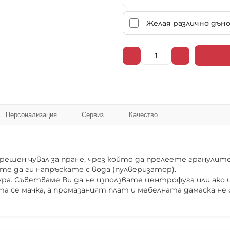
102025
102026
Желая различно дън
102031
102032
Персонализация
Сервиз
Качество
102037
102038
шен чувал за пране, чрез който да прелеете гранулите,
те да ги напръскате с вода (пулверизатор).
а. Съветваме Ви да не използвате центрофуга или ако и
102043
102044
а се мачка, а промазаният плат и мебелната дамаска не
❌ Няма да виждаш персонални оферти
❌ Няма да получиш специални отстъпки