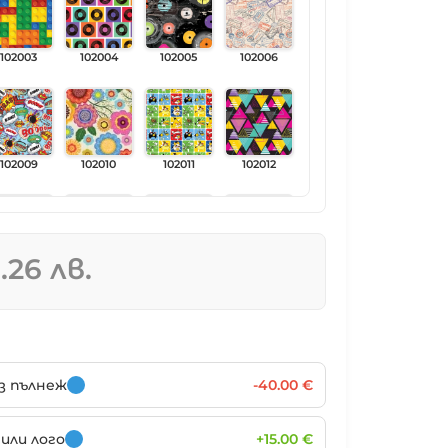
102003
102004
102005
102006
102009
102010
102011
102012
.26 лв.
102015
102016
102017
102018
102021
102022
102023
102024
ез пълнеж
-40.00 €
или лого
+15.00 €