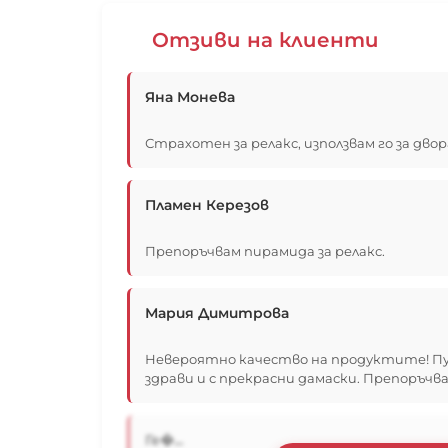
Отзиви на клиенти
Яна Монева
Страхотен за релакс, използвам го за двор
Пламен Керезов
Препоръчвам пирамида за релакс.
Мария Димитрова
Невероятно качество на продуктите! Пу
здрави и с прекрасни дамаски. Препоръчва
Ге�...