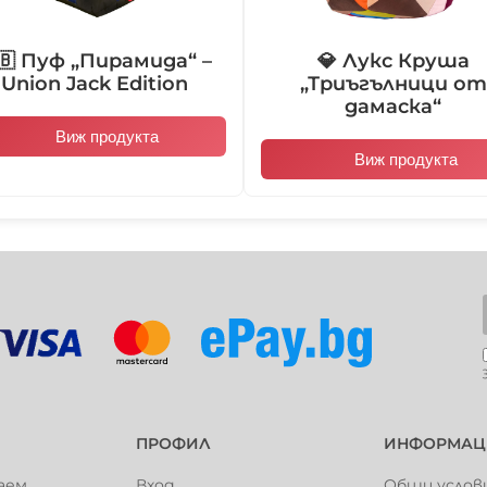
🇧 Пуф „Пирамида“ –
💎 Лукс Круша
Union Jack Edition
„Триъгълници от
101023
101024
дамаска“
Виж продукта
Виж продукта
101029
101030
101035
101036
101042
101043
ПРОФИЛ
ИНФОРМАЦ
аем
Вход
Общи услов