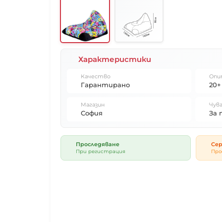
Характеристики
Качество
Опи
Гарантирано
20+
Магазин
Чува
София
За 
Проследяване
Сер
При регистрация
Про