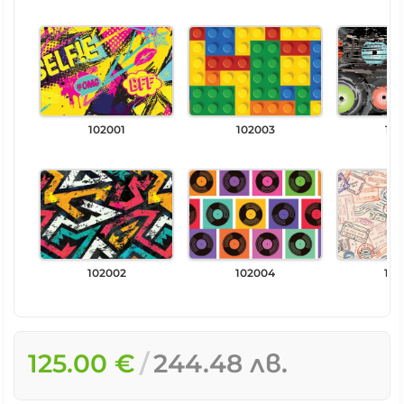
102001
102003
102
102002
102004
102
125.00 €
244.48 лв.