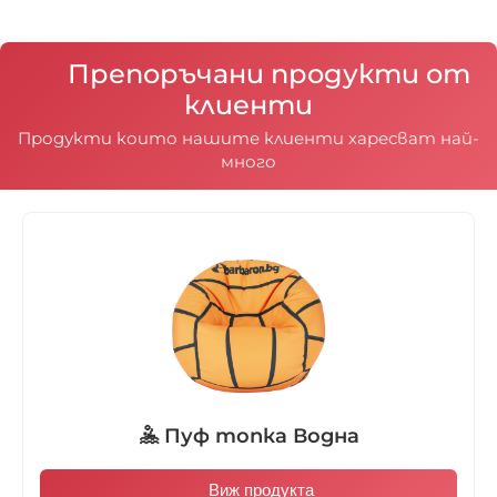
Препоръчани продукти от
клиенти
Продукти които нашите клиенти харесват най-
много
🤽 Пуф топка Водна
Виж продукта