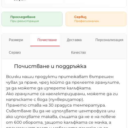
Проследяване
Сервиз
При регистрация
Професионален
Размери
Почистване
Доставка
Персонализация
Сервиз
Качество
Почистване и поддръжка
Всички наши продукти притежават вътрешен
чувал за пране, чрез който да прелеете гранулите,
за да можете да изперете калъфката.
Ако гранулите са наелектризирани, можете да ги
напръскате с вода (пулверизатор).
Прането става на 30 градуса температура.
Съветваме Ви да не използвате центрофуга или
ако използвате такава, същата да не е на повече
от 600 оборота, защото калъфката се мачка, а