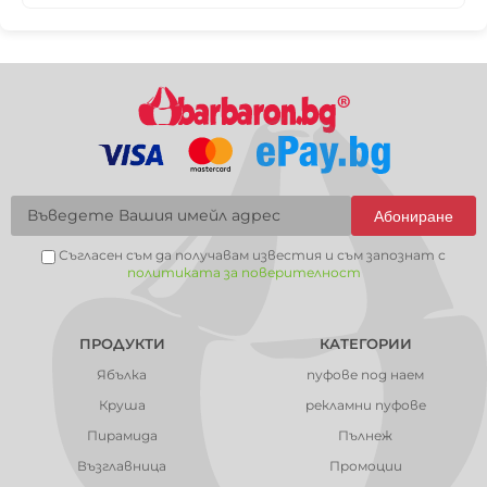
Абониране
Съгласен съм да получавам известия и съм запознат с
политиката за поверителност
ПРОДУКТИ
КАТЕГОРИИ
Ябълка
пуфове под наем
Круша
рекламни пуфове
Пирамида
Пълнеж
Възглавница
Промоции