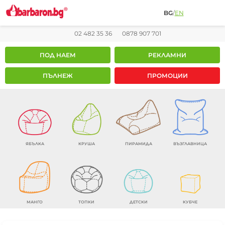
BG
/
EN
02 482 35 36
0878 907 701
ПОД НАЕМ
РЕКЛАМНИ
ПЪЛНЕЖ
ПРОМОЦИИ
ЯБЪЛКА
КРУША
ПИРАМИДА
ВЪЗГЛАВНИЦА
МАНГО
ТОПКИ
ДЕТСКИ
КУБЧЕ