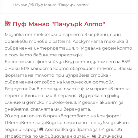
Начало
/
🌺 Пуф Манго "Пачуърк Лято"
🌺 Пуф Манго "Пачуърк Лято"
Мозайка от текстилни парчета в червени, сини,
оранжеви тонове с patterns. Лоскутната техника в
съвременна интерпретация. ✨ Идеална десен която
е cozy като бабините прегръдки.
Ергономичен фотьойл за възрастни, запълнен на 85%
с меки EPS мъниста които обгръщат тялото. Заема
формата на тялото при изправена стойка -
съвременен отговор на класическия фотьойл.
Водоустойчив промазан плат с филм против петна -
перете външно или в пералня. Издържа на дъжд,
слънце и детски приключения. Идеален акцент за
дневната, спалнята или верандата.
20 години опит в производството на комфорт!
Цветовете са заводски печатани - не избледняват
години наред! 🚚 Доставка до врата за 1-4 дни! ✍️
Изработка по индивидуален дизайн! 🏪 Физически