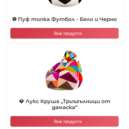
⚽ Пуф топка Футбол - Бяло и Черно
Виж продукта
💎 Лукс Круша „Триъгълници от
дамаска“
Виж продукта