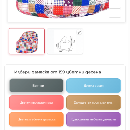
Избери дамаска от 159 цветни десена
Всички
Детска серия
Цветен промазан плат
Едноцветен промазан плат
Цветна мебелна дамаска
Едноцветна мебелна дамаска