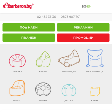
BG
/
EN
02 482 35 36
0878 907 701
ПОД НАЕМ
РЕКЛАМНИ
ПЪЛНЕЖ
ПРОМОЦИИ
ЯБЪЛКА
КРУША
ПИРАМИДА
ВЪЗГЛАВНИЦА
МАНГО
ТОПКИ
ДЕТСКИ
КУБЧЕ