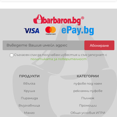
Абониране
Съгласен съм да получавам известия и съм запознат с
политиката за поверителност
ПРОДУКТИ
КАТЕГОРИИ
Ябълка
пуфове под наем
Круша
рекламни пуфове
Пирамида
Пълнеж
Възглавница
Промоции
Манго
Общо условия ИГРИ