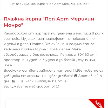
Начало
/
Плажна кърпа "Поп Арт Мерилин Монро"
Плажна кърпа "Поп Арт Мерилин
Монро"
Калейдоскоп от портрети, знамена и надписи в punk
aesthetic. Музикалният манифест на поколения. ✨
Идеална десен която включва на 11 волума стила.
Хавлиена плажна кърпа с ярък десен. Мека,
абсорбираща и бързосъхнеща. Размери: 80х160 см -
просторна и удобна. Чудесна за басейн, сауна или
йога.
Висококачествена хавлиена материя! Цветовете са
заводски печатани - не избледняват! 🚚 Доставка 1-4
дни. 🏪 Физически магазин в София.
Заслужавате най-доброто! 😊