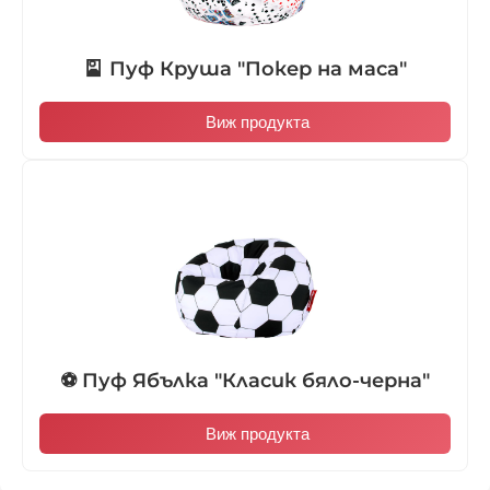
🎴 Пуф Круша "Покер на маса"
Виж продукта
⚽ Пуф Ябълка "Класик бяло-черна"
Виж продукта