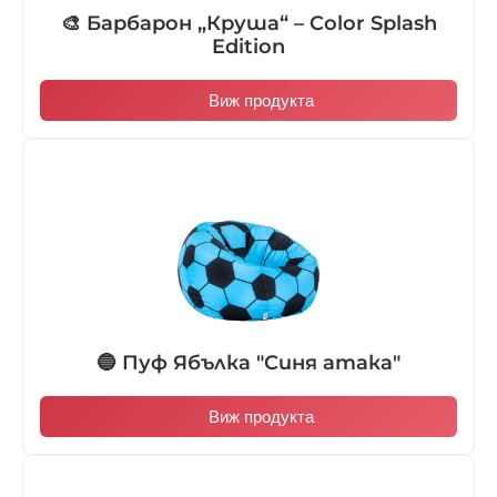
🎨 Барбарон „Круша“ – Color Splash
Edition
Виж продукта
🔵 Пуф Ябълка "Синя атака"
Виж продукта