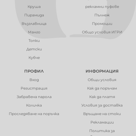
Круша
рекламни пуфове
Пирамида
Пълнеж
Възглавница
Промоции
Манго
Общо условия ИГРИ
Топки
Детски
Кубче
ПРОФИЛ
ИНФОРМАЦИЯ
Вход
Общи условия
Регистрация
Как да поръчам
Забравена парола
Как да платя
Количка
Условия за доставка
Проследяване на поръчка
Връщане на стоки
Рекламации
Политика за