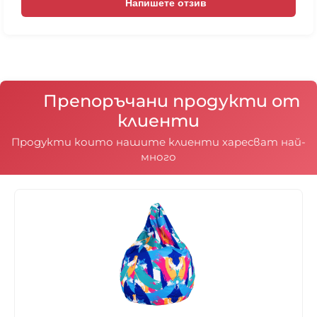
чували в които гранулите са вътре в чувала, тъй
Напишете отзив
като при тях наместването на гранулите е
различно, поради квадратната или
правоъгълната им форма.
Препоръчани продукти от
клиенти
Продукти които нашите клиенти харесват най-
много