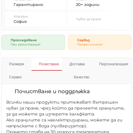
Гарантирано
20+ години
Магазин
Чувал за пране
София
Проследяване
Сервиз
При регистрация
Професионален
Размери
Почистване
Доставка
Персонализация
Сервиз
Качество
Почистване и поддръжка
Всички наши продукти притежават вътрешен
чувал за пране, чрез който да прелеете гранулите,
за да можете да изперете калъфката.
Ако гранулите са наелектризирани, можете да ги
напръскате с вода (пулверизатор).
Прането става на 30 градуса температура.