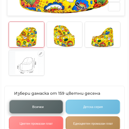
Избери дамаска от 159 цветни десена
Всички
Детска серия
Цветен промазан плат
Едноцветен промазан плат