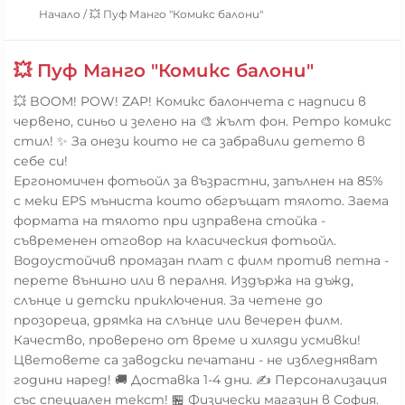
Начало
/
💥 Пуф Манго "Комикс балони"
💥 Пуф Манго "Комикс балони"
💥 BOOM! POW! ZAP! Комикс балончета с надписи в
червено, синьо и зелено на 🎨 жълт фон. Ретро комикс
стил! ✨ За онези които не са забравили детето в
себе си!
Ергономичен фотьойл за възрастни, запълнен на 85%
с меки EPS мъниста които обгръщат тялото. Заема
формата на тялото при изправена стойка -
съвременен отговор на класическия фотьойл.
Водоустойчив промазан плат с филм против петна -
перете външно или в пералня. Издържа на дъжд,
слънце и детски приключения. За четене до
прозореца, дрямка на слънце или вечерен филм.
Качество, проверено от време и хиляди усмивки!
Цветовете са заводски печатани - не избледняват
години наред! 🚚 Доставка 1-4 дни. ✍️ Персонализация
със специален текст! 🏪 Физически магазин в София.