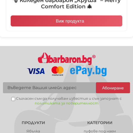
🎅 Коледен барбарон „Круша“ – Merry
Comfort Edition 🎄
Виж продукта
Абониране
Съгласен съм да получавам известия и съм запознат с
политиката за поверителност
ПРОДУКТИ
КАТЕГОРИИ
Ябълка
пуфове под наем