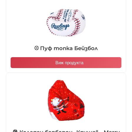
⚾ Пуф топка Бейзбол
Виж продукта