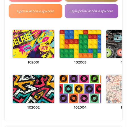
Цветна мебелна дамаска
Едноцветна мебелна дамаска
102001
102003
102
102002
102004
102