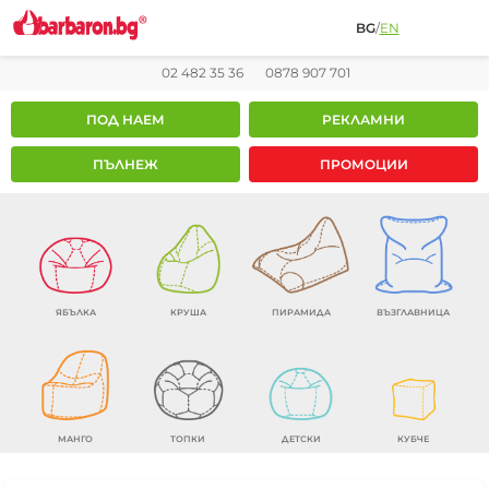
BG
/
EN
02 482 35 36
0878 907 701
ПОД НАЕМ
РЕКЛАМНИ
ПЪЛНЕЖ
ПРОМОЦИИ
ЯБЪЛКА
КРУША
ПИРАМИДА
ВЪЗГЛАВНИЦА
МАНГО
ТОПКИ
ДЕТСКИ
КУБЧЕ