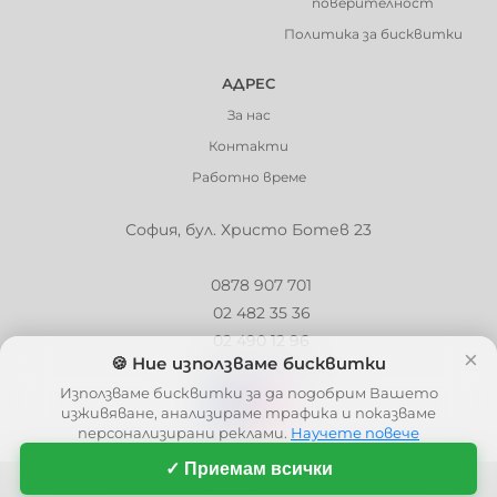
поверителност
Политика за бисквитки
АДРЕС
За нас
Контакти
Работно време
София, бул. Христо Ботев 23
0878 907 701
02 482 35 36
02 490 12 96
×
🍪 Ние използваме бисквитки
info@barbaron.bg
Използваме бисквитки за да подобрим Вашето
изживяване, анализираме трафика и показваме
персонализирани реклами.
Научете повече
✓ Приемам всички
© 2006 - 2026 - Barbaron.bg, Всички права запазени