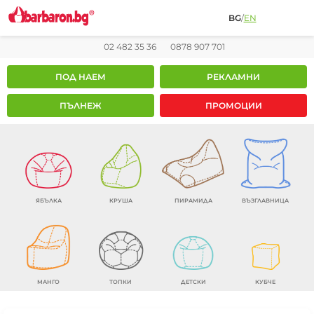
BG
/
EN
02 482 35 36
0878 907 701
ПОД НАЕМ
РЕКЛАМНИ
ПЪЛНЕЖ
ПРОМОЦИИ
ЯБЪЛКА
КРУША
ПИРАМИДА
ВЪЗГЛАВНИЦА
МАНГО
ТОПКИ
ДЕТСКИ
КУБЧЕ