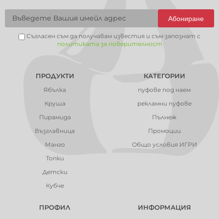
Абониране
Съгласен съм да получавам известия и съм запознат с
политиката за поверителност
ПРОДУКТИ
КАТЕГОРИИ
Ябълка
пуфове под наем
Круша
рекламни пуфове
Пирамида
Пълнеж
Възглавница
Промоции
Манго
Общо условия ИГРИ
Топки
Детски
Кубче
ПРОФИЛ
ИНФОРМАЦИЯ