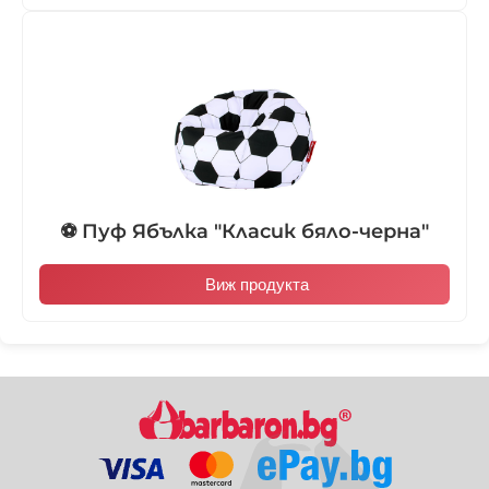
⚽ Пуф Ябълка "Класик бяло-черна"
Виж продукта