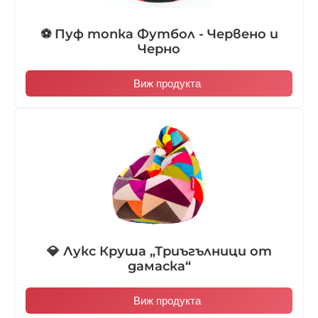
⚽ Пуф топка Футбол - Червено и
Черно
Виж продукта
💎 Лукс Круша „Триъгълници от
дамаска“
Виж продукта