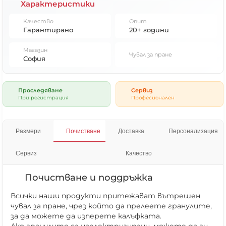
Характеристики
Качество
Опит
Гарантирано
20+ години
Магазин
Чувал за пране
София
Проследяване
Сервиз
При регистрация
Професионален
Размери
Почистване
Доставка
Персонализация
Сервиз
Качество
Почистване и поддръжка
Всички наши продукти притежават вътрешен
чувал за пране, чрез който да прелеете гранулите,
за да можете да изперете калъфката.