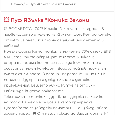
Начало
/
💥 Пуф Ябълка "Комикс балони"
💥 Пуф Ябълка "Комикс балони"
💥 BOOM! POW! ZAP! Комикс балончета с надписи в
червено, синьо и зелено на 🎨 жълт фон. Ретро комикс
стил! ✨ За онези които не са забравили детето в
себе си!
Кръгла форма като топка, запълнен на 70% с меки EPS
мъниста които обгръщат тялото. Уникална
сферична форма която се нагажда към тялото и
осигурява пълен комфорт. Водоустойчив промазан
плат с филм против петна - перете външно или в
пералня. Издържа на дъжд, слънце и детски
приключения. Вашето лично кътче за отдих -
навсякъде където пожелаете.
Текстилът е толкова здрав, че издържа на всичко –
но толкова мек, че се усеща като прегръдка!
Цветовете са заводски печатани - не избледняват
години наред! 🚚 От нашия склад до вашия дом за 1-4