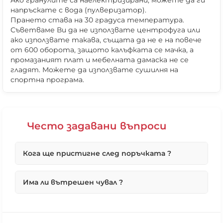
Ако гранулите са наелектризирани, можете да ги
напръскате с вода (пулверизатор).
Прането става на 30 градуса температура.
Съветваме Ви да не използвате центрофуга или
ако използвате такава, същата да не е на повече
от 600 оборота, защото калъфката се мачка, а
промазаният плат и мебелната дамаска не се
гладят. Можете да използвате сушилня на
спортна програма.
Често задавани въпроси
Кога ще пристигне след поръчката ?
❌ Няма да виждаш персонални оферти
Първо ще потвърдим вашата поръчка възможно
❌ Няма да получиш специални отстъпки
Има ли вътрешен чувал ?
най-бързо в работни дни, по телефона.
❌ Сайтът няма да помни избора ти
Ако поръчката Ви е под 10 броя максималният
срок, ако не е наличен е до 4 работни дни.
Всички наши продукти, без кожените
В повечето случай поръчките се изпълняват от
табуретки и топки, имат вътрешен чувал, чрез
днес за утре. Ако са получени до 15ч. в 16ч ще
който да можете да извадите гранулите и да