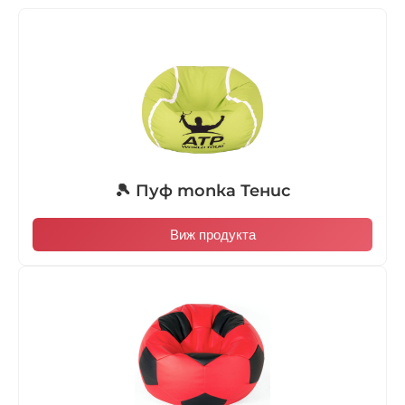
🎾 Пуф топка Тенис
Виж продукта