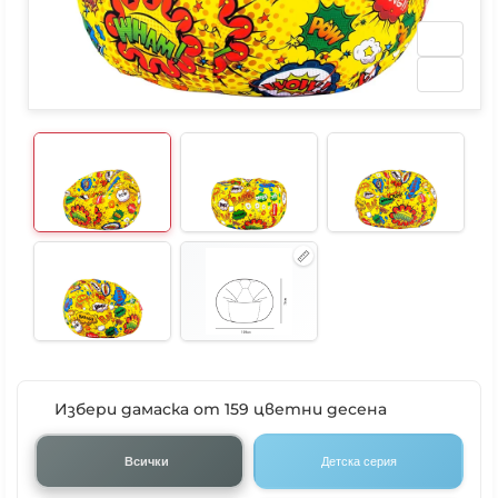
Избери дамаска от 159 цветни десена
Всички
Детска серия