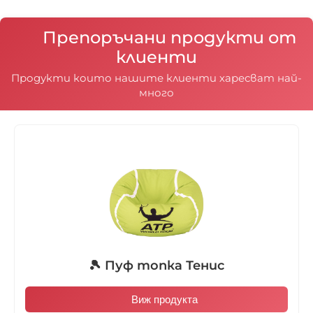
Препоръчани продукти от
клиенти
Продукти които нашите клиенти харесват най-
много
🎾 Пуф топка Тенис
Виж продукта