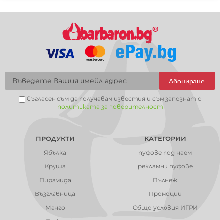
Абониране
Съгласен съм да получавам известия и съм запознат с
политиката за поверителност
ПРОДУКТИ
КАТЕГОРИИ
Ябълка
пуфове под наем
Круша
рекламни пуфове
Пирамида
Пълнеж
Възглавница
Промоции
Манго
Общо условия ИГРИ