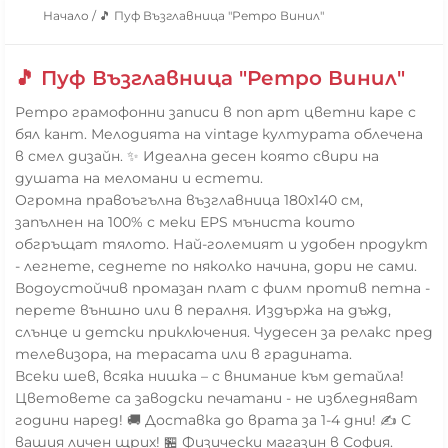
Начало
/
🎵 Пуф Възглавница "Ретро Винил"
🎵 Пуф Възглавница "Ретро Винил"
Ретро грамофонни записи в поп арт цветни каре с
бял кант. Мелодията на vintage културата облечена
в смел дизайн. ✨ Идеална десен която свири на
душата на меломани и естети.
Огромна правоъгълна възглавница 180x140 см,
запълнен на 100% с меки EPS мъниста които
обгръщат тялото. Най-големият и удобен продукт
- легнете, седнете по няколко начина, дори не сами.
Водоустойчив промазан плат с филм против петна -
перете външно или в пералня. Издържа на дъжд,
слънце и детски приключения. Чудесен за релакс пред
телевизора, на терасата или в градината.
Всеки шев, всяка нишка – с внимание към детайла!
Цветовете са заводски печатани - не избледняват
години наред! 🚚 Доставка до врата за 1-4 дни! ✍️ С
вашия личен щрих! 🏪 Физически магазин в София.