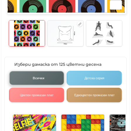
Избери дамаска от 125 цветни десена
Всички
Детска серия
Цветен промазан плат
Едноцветен промазан плат