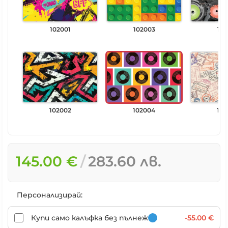
102001
102003
102
102002
102004
102
145.00 €
283.60 лв.
Персонализирай:
Купи само калъфка без пълнеж
-55.00 €