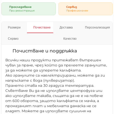
Проследяване
Сервиз
При регистрация
Професионален
Размери
Почистване
Доставка
Персонализация
Сервиз
Качество
Почистване и поддръжка
Всички наши продукти притежават вътрешен
чувал за пране, чрез който да прелеете гранулите,
за да можете да изперете калъфката.
Ако гранулите са наелектризирани, можете да ги
напръскате с вода (пулверизатор).
Прането става на 30 градуса температура.
Съветваме Ви да не използвате центрофуга или
ако използвате такава, същата да не е на повече
от 600 оборота, защото калъфката се мачка, а
промазаният плат и мебелната дамаска не се
гладят. Можете да използвате сушилня на