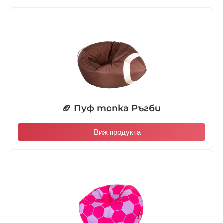
🏈 Пуф топка Ръгби
Виж продукта