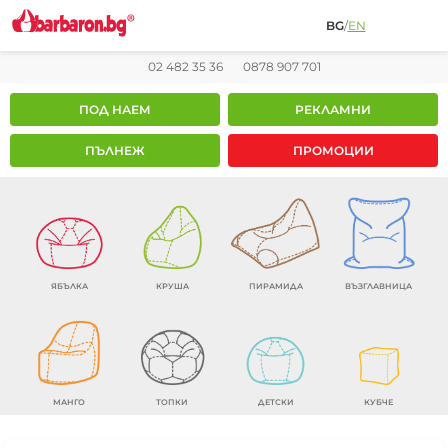
BG
/
EN
02 482 35 36
0878 907 701
ПОД НАЕМ
РЕКЛАМНИ
ПЪЛНЕЖ
ПРОМОЦИИ
ЯБЪЛКА
КРУША
ПИРАМИДА
ВЪЗГЛАВНИЦА
МАНГО
ТОПКИ
ДЕТСКИ
КУБЧЕ