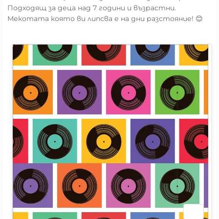
Подходящ за деца над 7 години и възрастни.
Мекотата която ви липсва е на дни разстояние! 😊