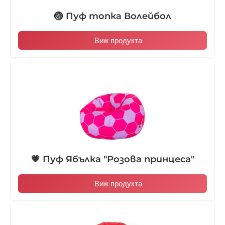
🏐 Пуф топка Волейбол
Виж продукта
💗 Пуф Ябълка "Розова принцеса"
Виж продукта