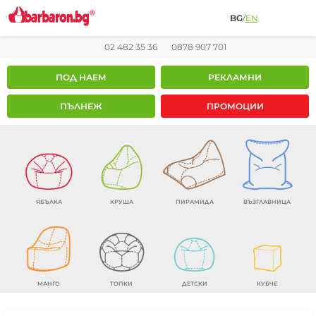
BG
/
EN
02 482 35 36
0878 907 701
ПОД НАЕМ
РЕКЛАМНИ
ПЪЛНЕЖ
ПРОМОЦИИ
ЯБЪЛКА
КРУША
ПИРАМИДА
ВЪЗГЛАВНИЦА
МАНГО
ТОПКИ
ДЕТСКИ
КУБЧЕ