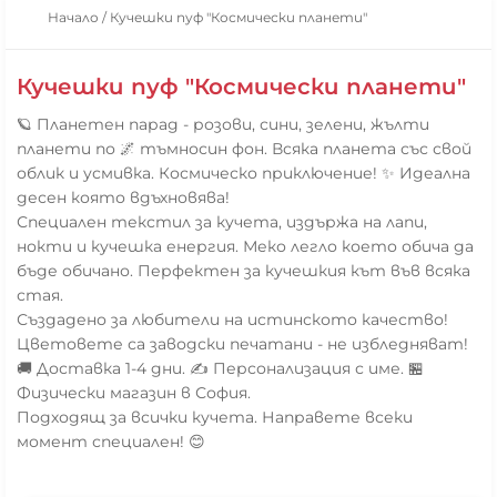
Начало
/
Кучешки пуф "Космически планети"
Кучешки пуф "Космически планети"
🪐 Планетен парад - розови, сини, зелени, жълти
планети по 🌌 тъмносин фон. Всяка планета със свой
облик и усмивка. Космическо приключение! ✨ Идеална
десен която вдъхновява!
Специален текстил за кучета, издържа на лапи,
нокти и кучешка енергия. Меко легло което обича да
бъде обичано. Перфектен за кучешкия кът във всяка
стая.
Създадено за любители на истинското качество!
Цветовете са заводски печатани - не избледняват!
🚚 Доставка 1-4 дни. ✍️ Персонализация с име. 🏪
Физически магазин в София.
Подходящ за всички кучета. Направете всеки
момент специален! 😊