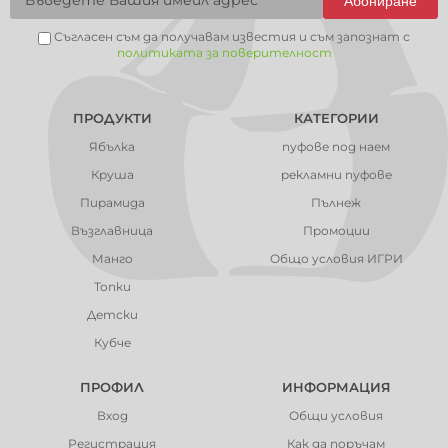
Абониране
Съгласен съм да получавам известия и съм запознат с
политиката за поверителност
ПРОДУКТИ
КАТЕГОРИИ
Ябълка
пуфове под наем
Круша
рекламни пуфове
Пирамида
Пълнеж
Възглавница
Промоции
Манго
Общо условия ИГРИ
Топки
Детски
Кубче
ПРОФИЛ
ИНФОРМАЦИЯ
Вход
Общи условия
Регистрация
Как да поръчам