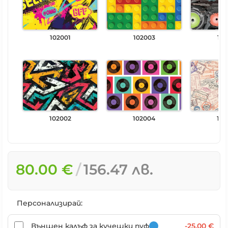
102001
102003
102
102002
102004
102
80.00 €
156.47 лв.
Персонализирай:
Външен калъф за кучешки пуф
-25.00 €