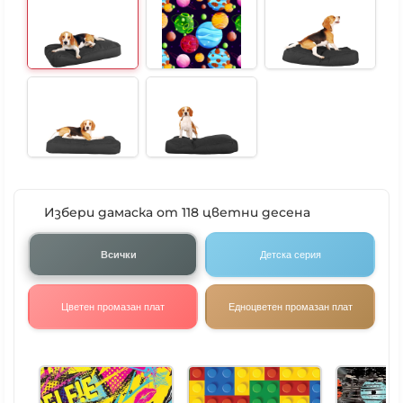
Избери дамаска от 118 цветни десена
Всички
Детска серия
Цветен промазан плат
Едноцветен промазан плат