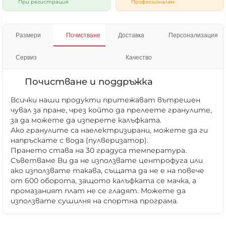
При регистрация
Професионален
Размери
Почистване
Доставка
Персонализация
Сервиз
Качество
Почистване и поддръжка
Всички наши продукти притежават вътрешен
чувал за пране, чрез който да прелеете гранулите,
за да можете да изперете калъфката.
Ако гранулите са наелектризирани, можете да ги
напръскате с вода (пулверизатор).
Прането става на 30 градуса температура.
Съветваме Ви да не използвате центрофуга или
ако използвате такава, същата да не е на повече
от 600 оборота, защото калъфката се мачка, а
промазаният плат не се гладят. Можете да
използвате сушилня на спортна програма.