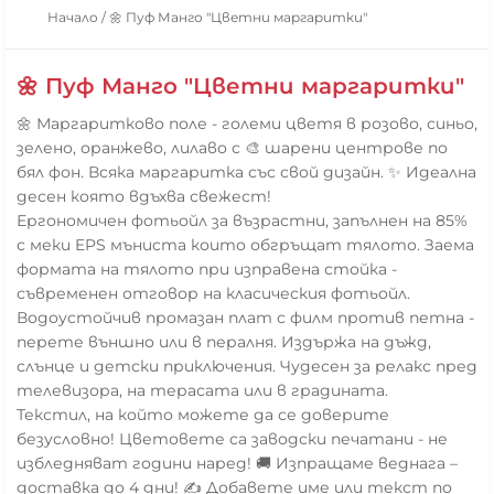
Начало
/
🌼 Пуф Манго "Цветни маргаритки"
🌼 Пуф Манго "Цветни маргаритки"
🌼 Маргаритково поле - големи цветя в розово, синьо,
зелено, оранжево, лилаво с 🎨 шарени центрове по
бял фон. Всяка маргаритка със свой дизайн. ✨ Идеална
десен която вдъхва свежест!
Ергономичен фотьойл за възрастни, запълнен на 85%
с меки EPS мъниста които обгръщат тялото. Заема
формата на тялото при изправена стойка -
съвременен отговор на класическия фотьойл.
Водоустойчив промазан плат с филм против петна -
перете външно или в пералня. Издържа на дъжд,
слънце и детски приключения. Чудесен за релакс пред
телевизора, на терасата или в градината.
Текстил, на който можете да се доверите
безусловно! Цветовете са заводски печатани - не
избледняват години наред! 🚚 Изпращаме веднага –
доставка до 4 дни! ✍️ Добавете име или текст по