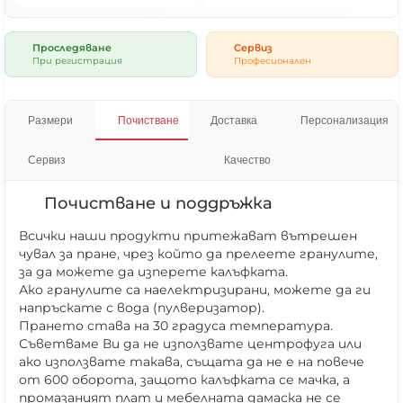
Проследяване
Сервиз
При регистрация
Професионален
Размери
Почистване
Доставка
Персонализация
Сервиз
Качество
Почистване и поддръжка
Всички наши продукти притежават вътрешен
чувал за пране, чрез който да прелеете гранулите,
за да можете да изперете калъфката.
Ако гранулите са наелектризирани, можете да ги
напръскате с вода (пулверизатор).
Прането става на 30 градуса температура.
Съветваме Ви да не използвате центрофуга или
ако използвате такава, същата да не е на повече
от 600 оборота, защото калъфката се мачка, а
промазаният плат и мебелната дамаска не се