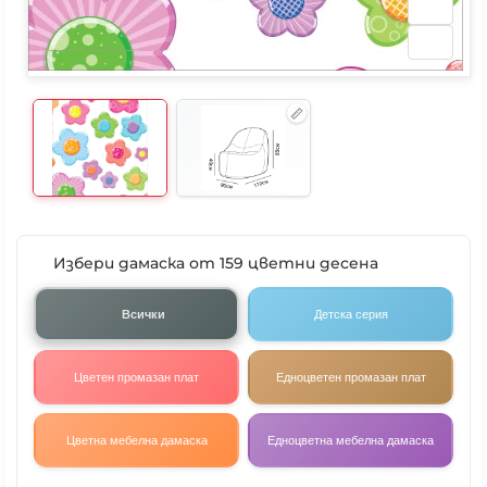
Избери дамаска от 159 цветни десена
Всички
Детска серия
Цветен промазан плат
Едноцветен промазан плат
Цветна мебелна дамаска
Едноцветна мебелна дамаска