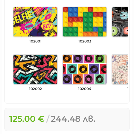
102001
102003
102
102002
102004
102
125.00 €
244.48 лв.