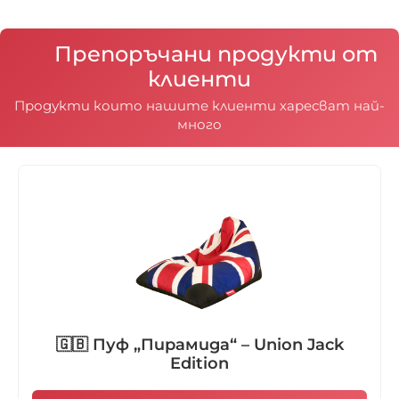
Препоръчани продукти от
клиенти
Продукти които нашите клиенти харесват най-
много
🇬🇧 Пуф „Пирамида“ – Union Jack
Edition