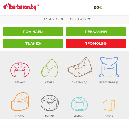
BG
/
EN
02 482 35 36
0878 907 701
ПОД НАЕМ
РЕКЛАМНИ
ПЪЛНЕЖ
ПРОМОЦИИ
ЯБЪЛКА
КРУША
ПИРАМИДА
ВЪЗГЛАВНИЦА
МАНГО
ТОПКИ
ДЕТСКИ
КУБЧЕ