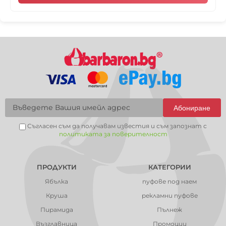
Абониране
Съгласен съм да получавам известия и съм запознат с
политиката за поверителност
ПРОДУКТИ
КАТЕГОРИИ
Ябълка
пуфове под наем
Круша
рекламни пуфове
Пирамида
Пълнеж
Възглавница
Промоции