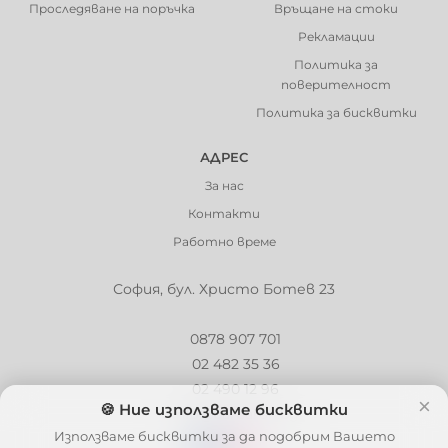
Проследяване на поръчка
Връщане на стоки
Рекламации
Политика за
поверителност
Политика за бисквитки
АДРЕС
За нас
Контакти
Работно време
София, бул. Христо Ботев 23
0878 907 701
02 482 35 36
02 490 12 96
×
🍪 Ние използваме бисквитки
info@barbaron.bg
Използваме бисквитки за да подобрим Вашето