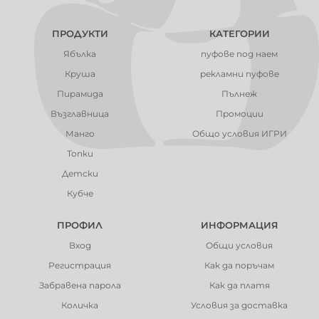
ПРОДУКТИ
КАТЕГОРИИ
Ябълка
пуфове под наем
Круша
рекламни пуфове
Пирамида
Пълнеж
Възглавница
Промоции
Манго
Общо условия ИГРИ
Топки
Детски
Кубче
ПРОФИЛ
ИНФОРМАЦИЯ
Вход
Общи условия
Регистрация
Как да поръчам
Забравена парола
Как да платя
Количка
Условия за доставка