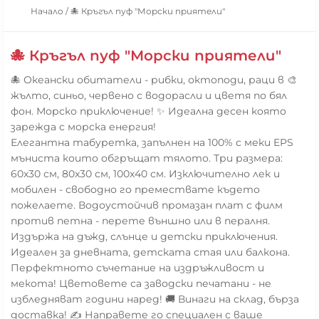
Начало
/
🐙 Кръгъл пуф "Морски приятели"
🐙 Кръгъл пуф "Морски приятели"
🐙 Океански обитатели - рибки, октоподи, раци в 🎨
жълто, синьо, червено с водорасли и цветя по бял
фон. Морско приключение! ✨ Идеална десен която
зарежда с морска енергия!
Елегантна табуретка, запълнен на 100% с меки EPS
мъниста които обгръщат тялото. Три размера:
60x30 см, 80x30 см, 100x40 см. Изключително лек и
мобилен - свободно го премествате където
пожелаете. Водоустойчив промазан плат с филм
против петна - перете външно или в пералня.
Издържа на дъжд, слънце и детски приключения.
Идеален за дневната, детската стая или балкона.
Перфектното съчетание на издръжливост и
мекота! Цветовете са заводски печатани - не
избледняват години наред! 🚚 Винаги на склад, бърза
доставка! ✍️ Направете го специален с ваше