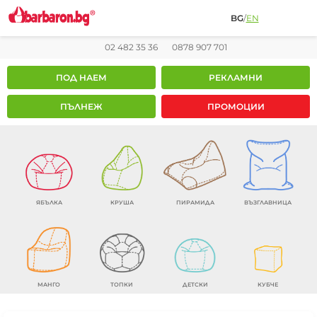
BG
/
EN
02 482 35 36
0878 907 701
ПОД НАЕМ
РЕКЛАМНИ
ПЪЛНЕЖ
ПРОМОЦИИ
ЯБЪЛКА
КРУША
ПИРАМИДА
ВЪЗГЛАВНИЦА
МАНГО
ТОПКИ
ДЕТСКИ
КУБЧЕ