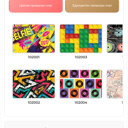
Цветен промазан плат
Едноцветен промазан плат
102001
102003
102
102002
102004
102