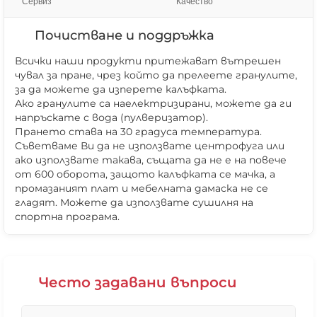
Сервиз
Качество
Почистване и поддръжка
Всички наши продукти притежават вътрешен
чувал за пране, чрез който да прелеете гранулите,
за да можете да изперете калъфката.
Ако гранулите са наелектризирани, можете да ги
напръскате с вода (пулверизатор).
Прането става на 30 градуса температура.
Съветваме Ви да не използвате центрофуга или
ако използвате такава, същата да не е на повече
от 600 оборота, защото калъфката се мачка, а
промазаният плат и мебелната дамаска не се
❌ Няма да виждаш персонални оферти
гладят. Можете да използвате сушилня на
❌ Няма да получиш специални отстъпки
спортна програма.
❌ Сайтът няма да помни избора ти
Често задавани въпроси